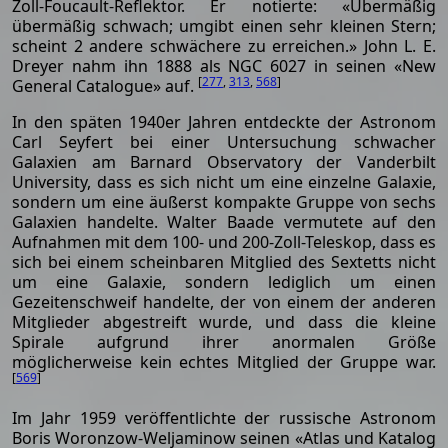
Zoll-Foucault-Reflektor. Er notierte: «Übermäßig
übermäßig schwach; umgibt einen sehr kleinen Stern;
scheint 2 andere schwächere zu erreichen.» John L. E.
Dreyer nahm ihn 1888 als NGC 6027 in seinen «New
[
277
,
313
,
568
]
General Catalogue» auf.
In den späten 1940er Jahren entdeckte der Astronom
Carl Seyfert bei einer Untersuchung schwacher
Galaxien am Barnard Observatory der Vanderbilt
University, dass es sich nicht um eine einzelne Galaxie,
sondern um eine äußerst kompakte Gruppe von sechs
Galaxien handelte. Walter Baade vermutete auf den
Aufnahmen mit dem 100- und 200-Zoll-Teleskop, dass es
sich bei einem scheinbaren Mitglied des Sextetts nicht
um eine Galaxie, sondern lediglich um einen
Gezeitenschweif handelte, der von einem der anderen
Mitglieder abgestreift wurde, und dass die kleine
Spirale aufgrund ihrer anormalen Größe
möglicherweise kein echtes Mitglied der Gruppe war.
[
569
]
Im Jahr 1959 veröffentlichte der russische Astronom
Boris Woronzow-Weljaminow seinen «Atlas und Katalog