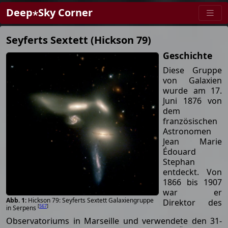
Deep⋆Sky Corner
Seyferts Sextett (Hickson 79)
Geschichte
Diese Gruppe
von Galaxien
wurde am 17.
Juni 1876 von
dem
französischen
Astronomen
Jean Marie
Édouard
Stephan
entdeckt. Von
1866 bis 1907
war er
Hickson 79: Seyferts Sextett Galaxiengruppe
Direktor des
[
567
]
in Serpens
Observatoriums in Marseille und verwendete den 31-