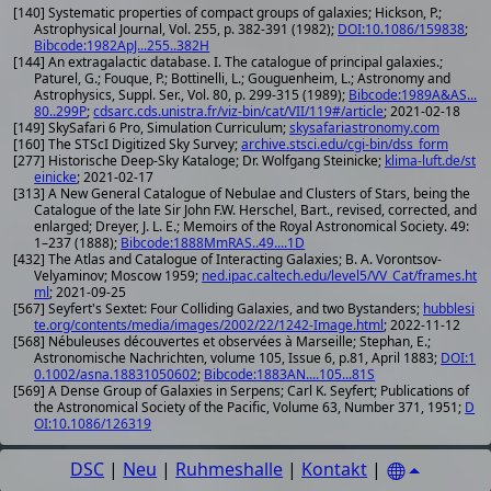
[140] Systematic properties of compact groups of galaxies; Hickson, P.;
Astrophysical Journal, Vol. 255, p. 382-391 (1982);
DOI:10.1086/159838
;
Bibcode:1982ApJ...255..382H
[144] An extragalactic database. I. The catalogue of principal galaxies.;
Paturel, G.; Fouque, P.; Bottinelli, L.; Gouguenheim, L.; Astronomy and
Astrophysics, Suppl. Ser., Vol. 80, p. 299-315 (1989);
Bibcode:1989A&AS...
80..299P
;
cdsarc.cds.unistra.fr/viz-bin/cat/VII/119#/article
; 2021-02-18
[149] SkySafari 6 Pro, Simulation Curriculum;
skysafariastronomy.com
[160] The STScI Digitized Sky Survey;
archive.stsci.edu/cgi-bin/dss_form
[277] Historische Deep-Sky Kataloge; Dr. Wolfgang Steinicke;
klima-luft.de/st
einicke
; 2021-02-17
[313] A New General Catalogue of Nebulae and Clusters of Stars, being the
Catalogue of the late Sir John F.W. Herschel, Bart., revised, corrected, and
enlarged; Dreyer, J. L. E.; Memoirs of the Royal Astronomical Society. 49:
1–237 (1888);
Bibcode:1888MmRAS..49....1D
[432] The Atlas and Catalogue of Interacting Galaxies; B. A. Vorontsov-
Velyaminov; Moscow 1959;
ned.ipac.caltech.edu/level5/VV_Cat/frames.ht
ml
; 2021-09-25
[567] Seyfert's Sextet: Four Colliding Galaxies, and two Bystanders;
hubblesi
te.org/contents/media/images/2002/22/1242-Image.html
; 2022-11-12
[568] Nébuleuses découvertes et observées à Marseille; Stephan, E.;
Astronomische Nachrichten, volume 105, Issue 6, p.81, April 1883;
DOI:1
0.1002/asna.18831050602
;
Bibcode:1883AN....105...81S
[569] A Dense Group of Galaxies in Serpens; Carl K. Seyfert; Publications of
the Astronomical Society of the Pacific, Volume 63, Number 371, 1951;
D
OI:10.1086/126319
DSC
|
Neu
|
Ruhmeshalle
|
Kontakt
|