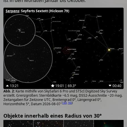
ist in den Monaten Januar bis Oktober.
Serpens
: Seyferts Sextett (Hickson 79)
13:21
19:01 | 69.3°
00:40
Karte mithilfe von SkySafari 6 Pro und STScI Digitized Sky Survey
erstellt. Grenzgrößen: Sternbildkarte ~6.5 mag, DSS2-Ausschnitte ~20 mag.
Zeitangaben für Zeitzone UTC, Breitengrad 0°, Längengrad 0°,
[
149
,
160
]
Horizonthöhe 5°, Datum 2026-08-07
Objekte innerhalb eines Radius von 30°