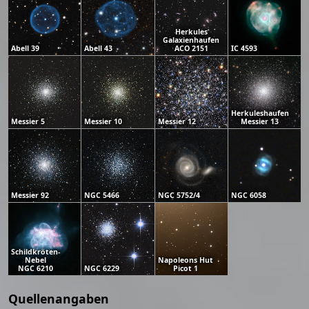
Herkules
Galaxienhaufen
Abell 39
Abell 43
ACO 2151
IC 4593
Herkuleshaufen
Messier 5
Messier 10
Messier 12
Messier 13
Messier 92
NGC 5466
NGC 5752/4
NGC 6058
Schildkröten-
Nebel
Napoleons Hut
NGC 6210
NGC 6229
Picot 1
Quellenangaben