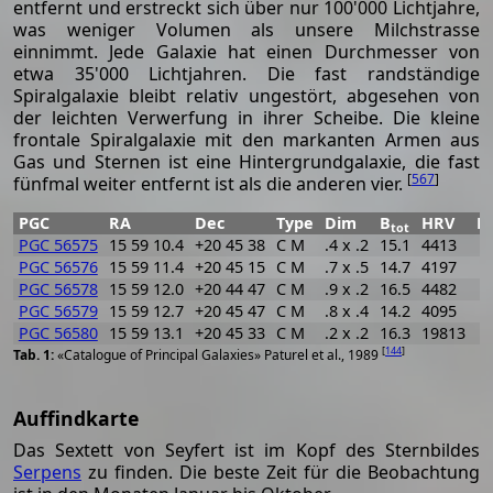
entfernt und erstreckt sich über nur 100'000 Lichtjahre,
was weniger Volumen als unsere Milchstrasse
einnimmt. Jede Galaxie hat einen Durchmesser von
etwa 35'000 Lichtjahren. Die fast randständige
Spiralgalaxie bleibt relativ ungestört, abgesehen von
der leichten Verwerfung in ihrer Scheibe. Die kleine
frontale Spiralgalaxie mit den markanten Armen aus
Gas und Sternen ist eine Hintergrundgalaxie, die fast
[
567
]
fünfmal weiter entfernt ist als die anderen vier.
PGC
RA
Dec
Type
Dim
B
HRV
P
tot
PGC 56575
15 59 10.4
+20 45 38
C M
.4 x .2
15.1
4413
PGC 56576
15 59 11.4
+20 45 15
C M
.7 x .5
14.7
4197
PGC 56578
15 59 12.0
+20 44 47
C M
.9 x .2
16.5
4482
PGC 56579
15 59 12.7
+20 45 47
C M
.8 x .4
14.2
4095
PGC 56580
15 59 13.1
+20 45 33
C M
.2 x .2
16.3
19813
[
144
]
«Catalogue of Principal Galaxies» Paturel et al., 1989
Auffindkarte
Das Sextett von Seyfert ist im Kopf des Sternbildes
Serpens
zu finden. Die beste Zeit für die Beobachtung