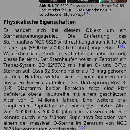
NGC 6820: Emissionsknoten in Nebel Sh2-86
und Sternhaufen NGC 6823. Ausschnitte aus
[
147
]
verschiedenen Sky Surveys
Physikalische Eigenschaften
Es handelt sich bei diesem Objekt um ein
Sternentstehungsgebiet. Die Entfernung des
Sternhaufens NGC 6823 wird recht ungenau mit 1.7 kpc
[
145
]
bis 6.3 kpc (5500 bis 20'000 Lichtjahre) angegeben.
Wahrscheinlich befindet er sich eher am näheren Ende
dieses Bereichs. Der Sternhaufen weist im Zentrum ein
Trapez-System BD+22°3782 mit hellen O- und B-Typ
Sternen auf. Etwa 92 Sterne heller als 13 mag gehören
zu dem Haufen, welche sich in einen inneren und
äusseren Bereich aufteilen. Das Hertzsprung–Russell
(HR) Diagramm beider Bereiche zeigt eine klar
definierte obere Hauptreihe mit einem geschätzten
Alter von 2 Millionen Jahren. Eine weitere prä-
hauptreihen Population mit einem geschätzten Alter
von 200'000 bis 500'000 Jahren im äusseren Bereich
könnte durch eine frühere Supernova-Explosion von
einem der massiven O-Sterne im Zentrum von NGC
[
400
]
6823 hervorgerufen worden sein.