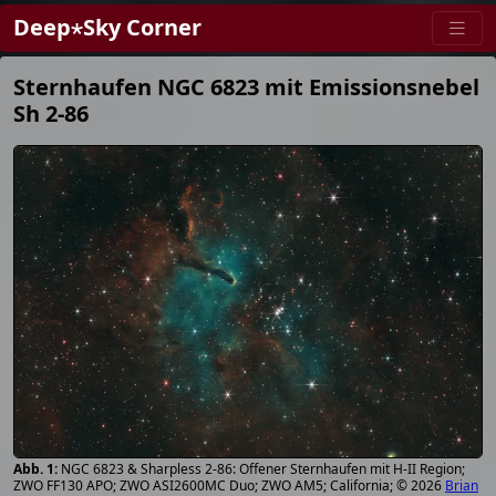
Deep⋆Sky Corner
Sternhaufen NGC 6823 mit Emissionsnebel
Sh 2-86
NGC 6823 & Sharpless 2-86: Offener Sternhaufen mit H-II Region;
ZWO FF130 APO; ZWO ASI2600MC Duo; ZWO AM5; California; © 2026
Brian