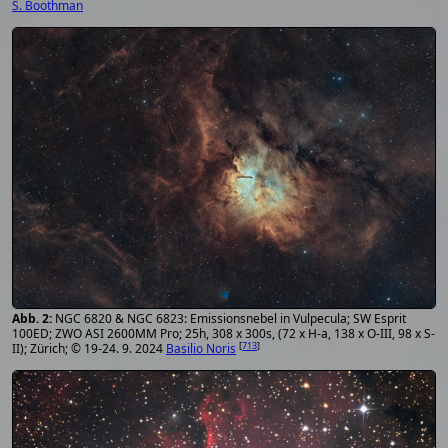
S. Boothman
NGC 6820 & NGC 6823: Emissionsnebel in Vulpecula; SW Esprit
100ED; ZWO ASI 2600MM Pro; 25h, 308 x 300s, (72 x H-a, 138 x O-III, 98 x S-
[
713
]
II); Zürich; © 19-24. 9. 2024
Basilio Noris