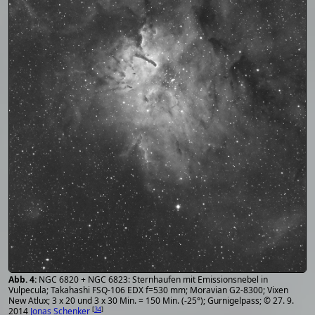
NGC 6820 + NGC 6823: Sternhaufen mit Emissionsnebel in
Vulpecula; Takahashi FSQ-106 EDX f=530 mm; Moravian G2-8300; Vixen
New Atlux; 3 x 20 und 3 x 30 Min. = 150 Min. (-25°); Gurnigelpass; © 27. 9.
[
34
]
2014
Jonas Schenker