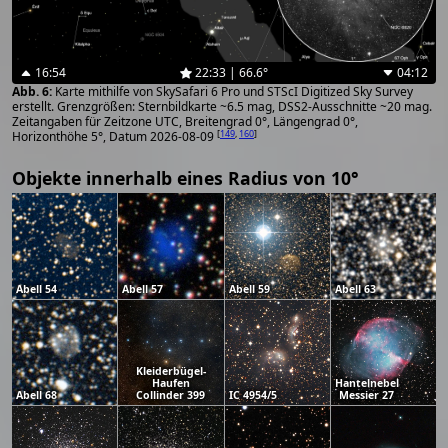
16:54
22:33 | 66.6°
04:12
Karte mithilfe von SkySafari 6 Pro und STScI Digitized Sky Survey
erstellt. Grenzgrößen: Sternbildkarte ~6.5 mag, DSS2-Ausschnitte ~20 mag.
Zeitangaben für Zeitzone UTC, Breitengrad 0°, Längengrad 0°,
[
149
,
160
]
Horizonthöhe 5°, Datum 2026-08-09
Objekte innerhalb eines Radius von 10°
Abell 54
Abell 57
Abell 59
Abell 63
Kleiderbügel-
Haufen
Hantelnebel
Abell 68
Collinder 399
IC 4954/5
Messier 27