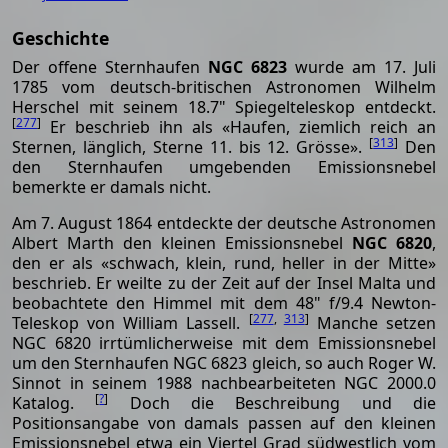
Geschichte
Der offene Sternhaufen
NGC 6823
wurde am 17. Juli
1785 vom deutsch-britischen Astronomen Wilhelm
Herschel mit seinem 18.7" Spiegelteleskop entdeckt.
[
277
]
Er beschrieb ihn als «Haufen, ziemlich reich an
[
313
]
Sternen, länglich, Sterne 11. bis 12. Grösse».
Den
den Sternhaufen umgebenden Emissionsnebel
bemerkte er damals nicht.
Am 7. August 1864 entdeckte der deutsche Astronomen
Albert Marth den kleinen Emissionsnebel
NGC 6820
,
den er als «schwach, klein, rund, heller in der Mitte»
beschrieb. Er weilte zu der Zeit auf der Insel Malta und
beobachtete den Himmel mit dem 48" f/9.4 Newton-
[
277
,
313
]
Teleskop von William Lassell.
Manche setzen
NGC 6820 irrtümlicherweise mit dem Emissionsnebel
um den Sternhaufen NGC 6823 gleich, so auch Roger W.
Sinnot in seinem 1988 nachbearbeiteten NGC 2000.0
[
?
]
Katalog.
Doch die Beschreibung und die
Positionsangabe von damals passen auf den kleinen
Emissionsnebel etwa ein Viertel Grad südwestlich vom