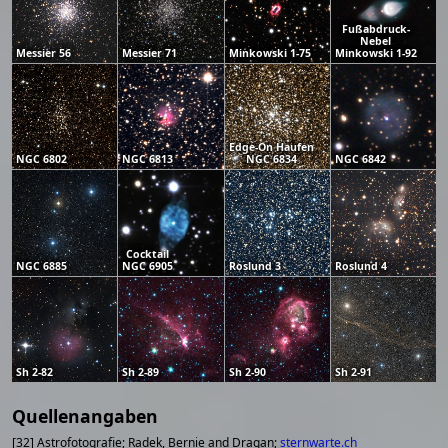
Fußabdruck-
Nebel
Messier 56
Messier 71
Minkowski 1-75
Minkowski 1-92
Edge-On Haufen
NGC 6802
NGC 6813
NGC 6834
NGC 6842
Cocktail
NGC 6885
NGC 6905
Roslund 3
Roslund 4
Sh 2-82
Sh 2-89
Sh 2-90
Sh 2-91
Quellenangaben
[32] Astrofotografie; Radek, Bernie and Dragan;
sternwarte.ch