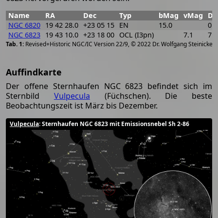
Name
RA
Dec
Typ
bMag
vMag
Di
NGC 6820
19 42 28.0
+23 05 15
EN
15.0
0.5
NGC 6823
19 43 10.0
+23 18 00
OCL (I3pn)
7.1
7
[
2
Revised+Historic NGC/IC Version 22/9, © 2022 Dr. Wolfgang Steinicke
Auffindkarte
Der offene Sternhaufen NGC 6823 befindet sich im
Sternbild
Vulpecula
(Füchschen). Die beste
Beobachtungszeit ist März bis Dezember.
Vulpecula
: Sternhaufen NGC 6823 mit Emissionsnebel Sh 2-86