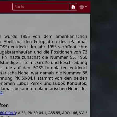
bel wurde 1955 von dem amerikanischen
Abell auf den Fotoplatten des «Palomar
SS) entdeckt. Im Jahr 1955 veröffentlichte
Kugelsternhaufen und die Positionen von 73
r PN hatte zunächst die Nummer 55. 1966
ollständige Liste mit Größe und Beschreibung
el, die auf den POSS-Fotoplatten entdeckt
etarische Nebel war damals die Nummer 68
eichnung PK 60-04.1 stammt von den beiden
ronomen Luboš Perek und Luboš Kohoutek,
r damals bekannten planetarischen Nebel der
32
]
ften
60.0-04.3
: A 68, PK 60-04.1, A55 55, ARO 166, VV' 522
m
s