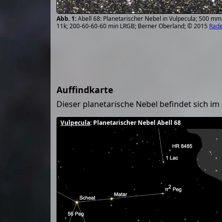
Abell 68: Planetarischer Nebel in Vulpecula; 500 m
11k; 200-60-60-60 min LRGB; Berner Oberland; © 2015
Rade
Auffindkarte
Dieser planetarische Nebel befindet sich im
Vulpecula
: Planetarischer Nebel Abell 68