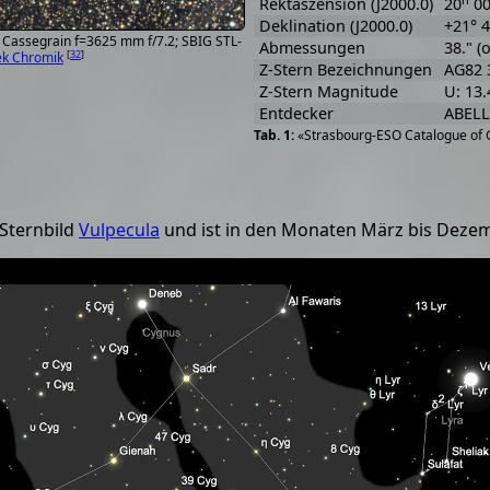
Rektaszension (J2000.0)
20
0
Deklination (J2000.0)
+21° 4
m Cassegrain f=3625 mm f/7.2; SBIG STL-
Abmessungen
38." (
[
32
]
k Chromik
Z-Stern Bezeichnungen
AG82 
Z-Stern Magnitude
U: 13.
Entdecker
ABELL
«Strasbourg-ESO Catalogue of G
 Sternbild
Vulpecula
und ist in den Monaten März bis Deze