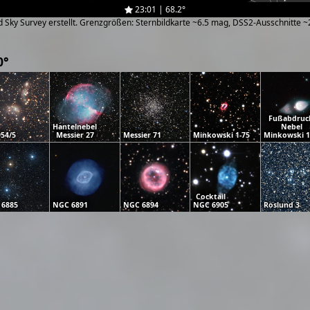
23:01 | 68.2°
zed Sky Survey erstellt. Grenzgrößen: Sternbildkarte ~6.5 mag, DSS2-Ausschnitte 
0°
Fußabdruc
Hantelnebel
Nebel
954/5
Messier 27
Messier 71
Minkowski 1-75
Minkowski 1
Cocktail
 6885
NGC 6891
NGC 6894
NGC 6905
Roslund 3