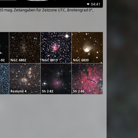
04:41
~20 mag. Zeitangaben für Zeitzone UTC, Breitengrad 0°,
k-
-92
NGC 6802
NGC 6813
NGC 6820
Roslund 4
Sh 2-82
Sh 2-86