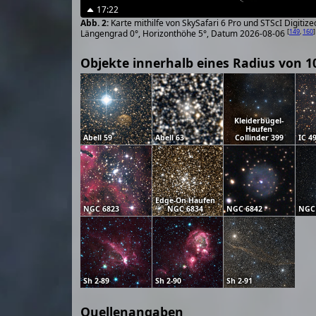
17:22
Karte mithilfe von SkySafari 6 Pro und STScI Digiti
[
149
,
160
]
Längengrad 0°, Horizonthöhe 5°, Datum 2026-08-06
Objekte innerhalb eines Radius von 1
Kleiderbügel-
Haufen
Abell 59
Abell 63
Collinder 399
IC 4
Edge-On Haufen
NGC 6823
NGC 6834
NGC 6842
NGC
Sh 2-89
Sh 2-90
Sh 2-91
Quellenangaben