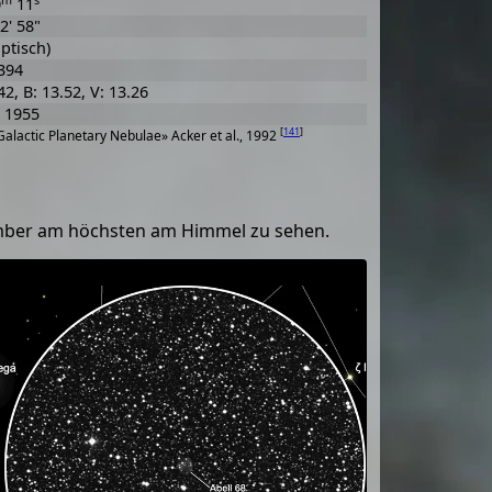
0
11
2' 58"
optisch)
394
42, B: 13.52, V: 13.26
 1955
[
141
]
alactic Planetary Nebulae» Acker et al., 1992
mber am höchsten am Himmel zu sehen.