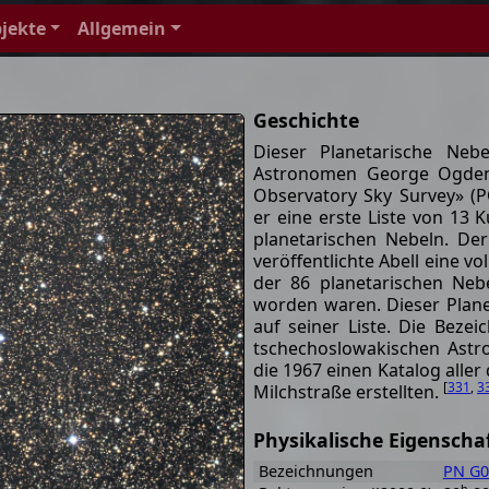
jekte
Allgemein
Geschichte
Dieser Planetarische Ne
Astronomen George Ogden 
Observatory Sky Survey» (PO
er eine erste Liste von 13 
planetarischen Nebeln. De
veröffentlichte Abell eine v
der 86 planetarischen Neb
worden waren. Dieser Plan
auf seiner Liste. Die Bez
tschechoslowakischen Ast
die 1967 einen Katalog alle
[
331
,
3
Milchstraße erstellten.
Physikalische Eigenscha
Bezeichnungen
PN G0
h