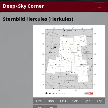
Deep⋆Sky Corner
Sternbild Hercules (Herkules)
Dra
Boo
CrB
Ser
Oph
Aql
Sge
Lyr