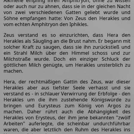
Alkmene empfing ihren Amphitryon, ohne zu wissen
oder auch nur zu ahnen, dass sie in der gleichen Nacht
von zwei verschiedenen Gatten geliebt wurde und
Söhne empfangen hatte: Von Zeus den Herakles und
vom echten Amphitryon den Iphikles.
Zeus verstand es so einzurichten, dass Hera den
Herakles als Säugling an die Brust nahm. Er begann mit
solcher Kraft zu saugen, dass sie ihn zurückstieß und
ein Strahl Milch über den Himmel schoss und zur
Milchstraße wurde. Doch ein einziger Schluck der
göttlichen Milch genügte, um Herakles unsterblich zu
machen.
Hera, der rechtmäßigen Gattin des Zeus, war dieser
Herakles aber aus tiefster Seele verhasst und sie
verstand es - in schlauer Verwirrung der Erbfolge - den
Herakles um die ihm zustehende Königswürde zu
bringen und Eurysteus zum König von Argos zu
machen. Daher rührt auch die Abhängigkeit des
Herakles von Erysteus, der ihm jene bekannten "zwölf
Arbeiten" auferlegte, die scheinbar undurchführbar
waren, die aber letztlich den Ruhm des Herakles ins