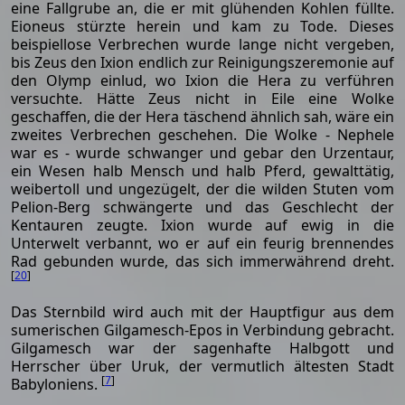
eine Fallgrube an, die er mit glühenden Kohlen füllte.
Eioneus stürzte herein und kam zu Tode. Dieses
beispiellose Verbrechen wurde lange nicht vergeben,
bis Zeus den Ixion endlich zur Reinigungszeremonie auf
den Olymp einlud, wo Ixion die Hera zu verführen
versuchte. Hätte Zeus nicht in Eile eine Wolke
geschaffen, die der Hera täschend ähnlich sah, wäre ein
zweites Verbrechen geschehen. Die Wolke - Nephele
war es - wurde schwanger und gebar den Urzentaur,
ein Wesen halb Mensch und halb Pferd, gewalttätig,
weibertoll und ungezügelt, der die wilden Stuten vom
Pelion-Berg schwängerte und das Geschlecht der
Kentauren zeugte. Ixion wurde auf ewig in die
Unterwelt verbannt, wo er auf ein feurig brennendes
Rad gebunden wurde, das sich immerwährend dreht.
[
20
]
Das Sternbild wird auch mit der Hauptfigur aus dem
sumerischen Gilgamesch-Epos in Verbindung gebracht.
Gilgamesch war der sagenhafte Halbgott und
Herrscher über Uruk, der vermutlich ältesten Stadt
[
7
]
Babyloniens.