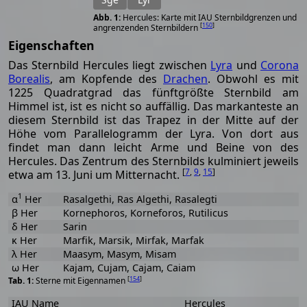
Hercules: Karte mit IAU Sternbildgrenzen und
[
150
]
angrenzenden Sternbildern
Eigenschaften
Das Sternbild Hercules liegt zwischen
Lyra
und
Corona
Borealis
, am Kopfende des
Drachen
. Obwohl es mit
1225 Quadratgrad das fünftgrößte Sternbild am
Himmel ist, ist es nicht so auffällig. Das markanteste an
diesem Sternbild ist das Trapez in der Mitte auf der
Höhe vom Parallelogramm der Lyra. Von dort aus
findet man dann leicht Arme und Beine von des
Hercules. Das Zentrum des Sternbilds kulminiert jeweils
[
7
,
9
,
15
]
etwa am 13. Juni um Mitternacht.
1
α
Her
Rasalgethi, Ras Algethi, Rasalegti
β Her
Kornephoros, Korneforos, Rutilicus
δ Her
Sarin
κ Her
Marfik, Marsik, Mirfak, Marfak
λ Her
Maasym, Masym, Misam
ω Her
Kajam, Cujam, Cajam, Caiam
[
154
]
Sterne mit Eigennamen
IAU Name
Hercules