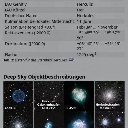
IAU Genitiv
Herculis
IAU Kürzel
Her
Deutscher Name
Herkules
Kulmination bei lokaler Mitternacht
11. Juni
Saison (Breitengrad +0.0°)
Februar … November
h
m
s
h
m
Rektaszension (J2000.0)
15
48
30
… 18
57
s
50
Deklination (J2000.0)
+03° 40' 25" … +51° 19'
27"
2
Fläche
1225 deg
[
150
]
Daten für das Sternbild Hercules
Deep-Sky Objektbeschreibungen
Herkules
Galaxienhaufen
Herkuleshaufen
Abell 39
ACO 2151
IC 4593
Messier 13