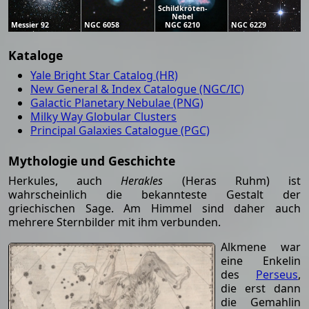
Schildkröten-
Nebel
Messier 92
NGC 6058
NGC 6210
NGC 6229
Kataloge
Yale Bright Star Catalog (HR)
New General & Index Catalogue (NGC/IC)
Galactic Planetary Nebulae (PNG)
Milky Way Globular Clusters
Principal Galaxies Catalogue (PGC)
Mythologie und Geschichte
Herkules, auch
Herakles
(Heras Ruhm) ist
wahrscheinlich die bekannteste Gestalt der
griechischen Sage. Am Himmel sind daher auch
mehrere Sternbilder mit ihm verbunden.
Alkmene war
eine Enkelin
des
Perseus
,
die erst dann
die Gemahlin