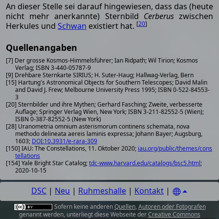
An dieser Stelle sei darauf hingewiesen, dass das (heute
nicht mehr anerkannte) Sternbild
Cerberus
zwischen
[
20
]
Herkules und
Schwan
existiert hat.
Quellenangaben
[7] Der grosse Kosmos-Himmelsführer; Ian Ridpath; Wil Tirion; Kosmos
Verlag; ISBN 3-440-05787-9
[9] Drehbare Sternkarte SIRIUS; H. Suter-Haug; Hallwag-Verlag, Bern
[15] Hartung's Astronomical Objects for Southern Telescopes; David Malin
and David J. Frew; Melbourne University Press 1995; ISBN 0-522-84553-
3
[20] Sternbilder und ihre Mythen; Gerhard Fasching; Zweite, verbesserte
Auflage; Springer Verlag Wien, New York; ISBN 3-211-82552-5 (Wien);
ISBN 0-387-82552-5 (New York)
[28] Uranometria omnium asterismorum continens schemata, nova
methodo delineata aereis laminis expressa; Johann Bayer; Augsburg,
1603;
DOI:10.3931/e-rara-309
[150] IAU: The Constellations, 11. Oktober 2020;
iau.org/public/themes/cons
tellations
[154] Yale Bright Star Catalog;
tdc-www.harvard.edu/catalogs/bsc5.html
;
2020-10-15
DSC
|
Neu
|
Ruhmeshalle
|
Kontakt
|
Sofern keine anderen
Quellen
,
Autoren oder Fotografen
genannt werden, unterliegt diese Webseite der
Creative Commons