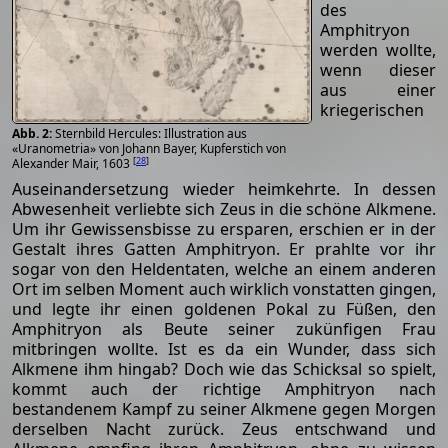
des
Amphitryon
werden wollte,
wenn dieser
aus einer
kriegerischen
Sternbild Hercules: Illustration aus
«Uranometria» von Johann Bayer, Kupferstich von
[
28
]
Alexander Mair, 1603
Auseinandersetzung wieder heimkehrte. In dessen
Abwesenheit verliebte sich Zeus in die schöne Alkmene.
Um ihr Gewissensbisse zu ersparen, erschien er in der
Gestalt ihres Gatten Amphitryon. Er prahlte vor ihr
sogar von den Heldentaten, welche an einem anderen
Ort im selben Moment auch wirklich vonstatten gingen,
und legte ihr einen goldenen Pokal zu Füßen, den
Amphitryon als Beute seiner zukünfigen Frau
mitbringen wollte. Ist es da ein Wunder, dass sich
Alkmene ihm hingab? Doch wie das Schicksal so spielt,
kommt auch der richtige Amphitryon nach
bestandenem Kampf zu seiner Alkmene gegen Morgen
derselben Nacht zurück. Zeus entschwand und