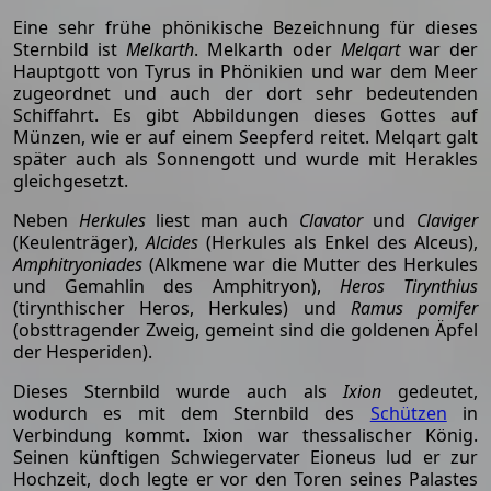
Eine sehr frühe phönikische Bezeichnung für dieses
Sternbild ist
Melkarth
. Melkarth oder
Melqart
war der
Hauptgott von Tyrus in Phönikien und war dem Meer
zugeordnet und auch der dort sehr bedeutenden
Schiffahrt. Es gibt Abbildungen dieses Gottes auf
Münzen, wie er auf einem Seepferd reitet. Melqart galt
später auch als Sonnengott und wurde mit Herakles
gleichgesetzt.
Neben
Herkules
liest man auch
Clavator
und
Claviger
(Keulenträger),
Alcides
(Herkules als Enkel des Alceus),
Amphitryoniades
(Alkmene war die Mutter des Herkules
und Gemahlin des Amphitryon),
Heros Tirynthius
(tirynthischer Heros, Herkules) und
Ramus pomifer
(obsttragender Zweig, gemeint sind die goldenen Äpfel
der Hesperiden).
Dieses Sternbild wurde auch als
Ixion
gedeutet,
wodurch es mit dem Sternbild des
Schützen
in
Verbindung kommt. Ixion war thessalischer König.
Seinen künftigen Schwiegervater Eioneus lud er zur
Hochzeit, doch legte er vor den Toren seines Palastes