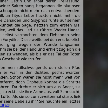
ner Gattin und erbat deren Freilassung.
einer Saiten sang, begannen die blutlosen
s schnappte nicht mehr nach entweichendem
ill, an Tityos Leber hackten nicht mehr die
die Danaiden und Sisyphos ruhte auf seinem
 kündet die Sage, netzten zum ersten Mal
en, weil das Lied sie rührte. Weder Hades'
r selbst vermochten dem Flehenden seine
n Eurydike. Diese weilte bei den erst kürzlich
nd ging wegen der Wunde langsamen
hm sie bei der Hand und erhielt zugleich die
en zu wenden, als bis er das Tal der Toten
as Geschenk widerrufen.
ommen stillschweigends den steilen Pfad
n er war in der dichten, pechschwarzen
inden. Schon waren sie nicht mehr weit von
ntfernt, doch Orpheus konnte die Schritte
öhren. Da drehte er sich um aus Angst, sie
treckte sie ihre Arme aus, voll Sehnsucht,
fte. Als sie so zum zweitenmal starb, ließ
seine Liebe zu ihr? Sie hauchte ein letztes
[
20
,
69
]