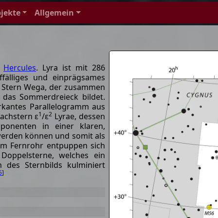
jekte
Allgemein
d
Hercules
. Lyra ist mit 286
ffälliges und einprägsames
ten Stern Wega, der zusammen
das Sommerdreieck bildet.
rkantes Parallelogramm aus
1
2
fachstern ε
/ε
Lyrae, dessen
onenten in einer klaren,
erden können und somit als
 Im Fernrohr entpuppen sich
Doppelsterne, welches ein
 des Sternbilds kulminiert
5
]