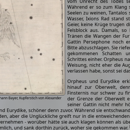
vom Unrecht des Todes sei
Während er so zum Klang s
Seelen zu weinen, Tantalo
Wasser, Ixions Rad stand st
Geier, keine Krüge trugen 
Felsblock aus. Damals, so
Tränen die Wangen der Furi
Gattin Persephone noch e
Bitte abzuschlagen. Sie riefe
gekommenen Schatten u
Schrittes einher. Orpheus na
Weisung, nicht eher die Aug
verlassen habe, sonst sei d
Orpheus und Eurydike erkl
hinauf zur Oberwelt, den
Finsternis nur schwer zu f
der Grenze der Oberwelt e
ohann Bayer, Kupferstich von Alexander
seiner Gattin nicht mehr h
d Eurydike, schöner denn zuvor. Während sie entschwand, s
aber die Unglückliche greift nur in die entweichenden Lü
vernehmen - worüber hätte sie auch klagen können als über 
lich, und sank dorthin zurück, woher sie gekommen war.