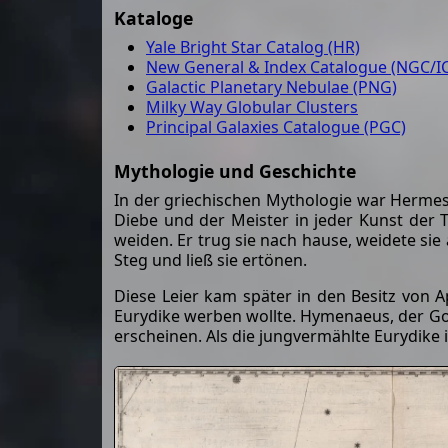
Kataloge
Yale Bright Star Catalog (HR)
New General & Index Catalogue (NGC/IC
Galactic Planetary Nebulae (PNG)
Milky Way Globular Clusters
Principal Galaxies Catalogue (PGC)
Mythologie und Geschichte
In der griechischen Mythologie war Hermes
Diebe und der Meister in jeder Kunst der T
weiden. Er trug sie nach hause, weidete si
Steg und ließ sie ertönen.
Diese Leier kam später in den Besitz von 
Eurydike werben wollte. Hymenaeus, der Go
erscheinen. Als die jungvermählte Eurydike