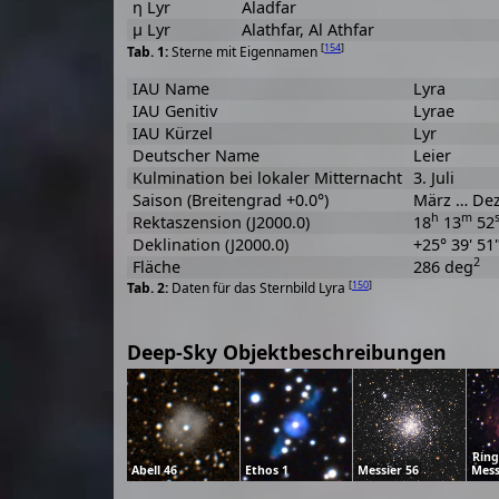
η Lyr
Aladfar
μ Lyr
Alathfar, Al Athfar
[
154
]
Sterne mit Eigennamen
IAU Name
Lyra
IAU Genitiv
Lyrae
IAU Kürzel
Lyr
Deutscher Name
Leier
Kulmination bei lokaler Mitternacht
3. Juli
Saison (Breitengrad +0.0°)
März … De
h
m
Rektaszension (J2000.0)
18
13
52
Deklination (J2000.0)
+25° 39' 51
2
Fläche
286 deg
[
150
]
Daten für das Sternbild Lyra
Deep-Sky Objektbeschreibungen
Ring
Abell 46
Ethos 1
Messier 56
Mess