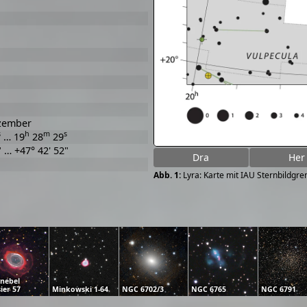
zember
s
h
m
s
… 19
28
29
" … +47° 42' 52"
Dra
Her
Lyra: Karte mit IAU Sternbildg
nebel
ier 57
Minkowski 1-64
NGC 6702/3
NGC 6765
NGC 6791