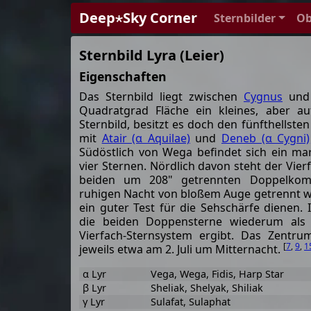
Deep⋆Sky Corner
Sternbilder
Ob
Sternbild Lyra (Leier)
Eigenschaften
Das Sternbild liegt zwischen
Cygnus
un
Quadratgrad Fläche ein kleines, aber au
Sternbild, besitzt es doch den fünfthells
mit
Atair (α Aquilae)
und
Deneb (α Cygni)
Südöstlich von Wega befindet sich ein ma
vier Sternen. Nördlich davon steht der Vier
beiden um 208" getrennten Doppelkomp
ruhigen Nacht von bloßem Auge getrennt w
ein guter Test für die Sehschärfe dienen.
die beiden Doppensterne wiederum als 
Vierfach-Sternsystem ergibt. Das Zentrum
[
7
,
9
,
1
jeweils etwa am 2. Juli um Mitternacht.
α Lyr
Vega, Wega, Fidis, Harp Star
β Lyr
Sheliak, Shelyak, Shiliak
γ Lyr
Sulafat, Sulaphat