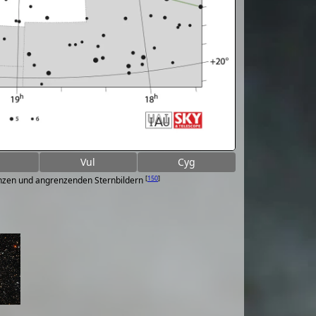
Vul
Cyg
[
150
]
renzen und angrenzenden Sternbildern