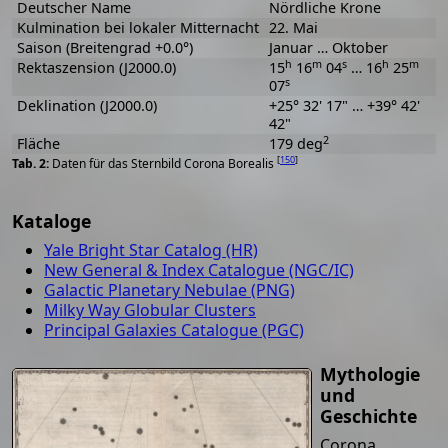
Deutscher Name
Nördliche Krone
Kulmination bei lokaler Mitternacht
22. Mai
Saison (Breitengrad +0.0°)
Januar … Oktober
h
m
s
h
m
Rektaszension (J2000.0)
15
16
04
… 16
25
s
07
Deklination (J2000.0)
+25° 32' 17" … +39° 42'
42"
2
Fläche
179 deg
[
150
]
Daten für das Sternbild Corona Borealis
Kataloge
Yale Bright Star Catalog (HR)
New General & Index Catalogue (NGC/IC)
Galactic Planetary Nebulae (PNG)
Milky Way Globular Clusters
Principal Galaxies Catalogue (PGC)
Mythologie
und
Geschichte
Corona