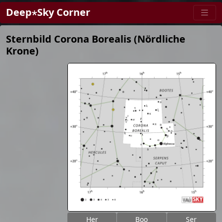
Deep⋆Sky Corner
Sternbild Corona Borealis (Nördliche
Krone)
Her
Boo
Ser