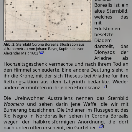
Borealis ist ein
altes Sternbild,
welches das
mit
Edelsteinen
besetzte
Diadem
Sternbild Corona Borealis: Illustration aus
darstellt, das
«Uranometria» von Johann Bayer, Kupferstich von
Dionysos der
[
28
]
Alexander Mair, 1603
Ariadne als
Hochzeitsgeschenk vermachte und nach ihrem Tod an
den Himmel schleuderte. Eine andere Deutung sieht in
ihr die Krone, mit der sich Theseus bei Ariadne für ihre
Rettungsaktion aus dem Labyrinth bedankte. Wieder
[
7
]
andere vermuteten in ihr einen Ehrenkranz.
Die Ureinwohner Australiens nennen das Sternbild
Woomera
und sehen darin jene Waffe, die wir mit
Bumerang bezeichnen. Die Indianer im Flussgebiet des
Rio Negro in Nordbrasilien sehen in Corona Borealis
wegen der halbkreisförmigen Anordnung, die dort
[
20
]
nach unten offen erscheint, ein Gürteltier.