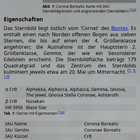
Corona Borealis: Karte mit IAU
[
150
]
Sternbildgrenzen und angrenzenden Sternbildern
Eigenschaften
Das Sternbild liegt östlich vom 'Cornet' des
Bootes
. Es
enthält einen nach Norden offenen Bogen aus sieben
Sternen, die bis auf einen der 4. Größenklasse
angehören; die Ausnahme ist der Hauptstern 2.
Größenklasse,
Gemma
, der wie ein besonderer
Edelstein erscheint. Die Sternbildfläche beträgt 179
Quadratgrad und das Zentrum des Sternbilds
[
7
,
9
,
kulminiert jeweils etwa am 20. Mai um Mitternacht.
15
]
α CrB
Alphekka, Alphecca, Alphacca, Gemma, Gnosia,
The Jewel, Gnosia Stella Coronae, Ashtaroth
β CrB
Nusakan
HR 5958
Blaze Star
[
154
]
Sterne mit Eigennamen
IAU Name
Corona Borealis
IAU Genitiv
Coronae Borealis
IAU Kürzel
CrB