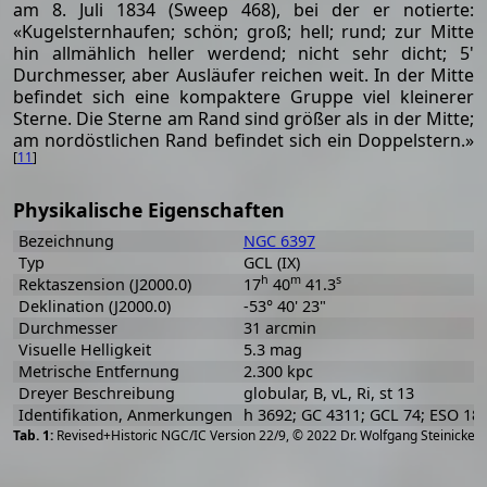
am 8. Juli 1834 (Sweep 468), bei der er notierte:
«Kugelsternhaufen; schön; groß; hell; rund; zur Mitte
hin allmählich heller werdend; nicht sehr dicht; 5'
Durchmesser, aber Ausläufer reichen weit. In der Mitte
befindet sich eine kompaktere Gruppe viel kleinerer
Sterne. Die Sterne am Rand sind größer als in der Mitte;
am nordöstlichen Rand befindet sich ein Doppelstern.»
[
11
]
Physikalische Eigenschaften
Bezeichnung
NGC 6397
Typ
GCL (IX)
h
m
s
Rektaszension (J2000.0)
17
40
41.3
Deklination (J2000.0)
-53° 40' 23"
Durchmesser
31 arcmin
Visuelle Helligkeit
5.3 mag
Metrische Entfernung
2.300 kpc
Dreyer Beschreibung
globular, B, vL, Ri, st 13
Identifikation, Anmerkungen
h 3692; GC 4311; GCL 74; ESO 18
[
2
Revised+Historic NGC/IC Version 22/9, © 2022 Dr. Wolfgang Steinicke