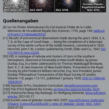
Grosser Pfauen-
Kugelsternhaufen
NGC 6453
NGC 6541
NGC 6744
NGC 6752
Quellenangaben
[8] Sur les Étoiles Néebuleuses Du Ciel Austral; l'Abbe de la Caille;
Mémoires de l'Académie Royale Des Sciences, 1755, page 194;
gallica.b
nf.fr/ark:/12148/bpt6k35533
[11] Results of astronomical observations made during the years 1834, 5, 6,
7, 8, at the Cape of Good Hope ... : being the completion of a telescopic
survey of the whole surface of the visible heavens, commenced in 1825;
Herschel, John F. W.; London: published by Smith, Elder and Co., 1847;
DO
I:10.3931/e-rara-22242
[50] VIII. A catalogue of nebulæ and clusters of stars in the southern
hemisphere, observed at Paramatta in New South Wales, by James
Dunlop, Esq. In a letter addressed to Sir Thomas Makdougall Brisbane,
Bart. K. C. B. late Governor of New South Wales. Presented to the Royal
Society by John Frederick William Herschel, Esq. Vice President; James
Dunlop; Philosophical Transactions of the Royal Society of London,
Volume 118, pages 113-151, published 1 January 1828;
DOI:10.1098/rstl.
1828.0010
[149] SkySafari 6 Pro, Simulation Curriculum;
skysafariastronomy.com
[160] The STScI Digitized Sky Survey;
archive.stsci.edu/cgi-bin/dss_form
[277] Historische Deep-Sky Kataloge; Dr. Wolfgang Steinicke;
klima-luft.de/st
einicke
; 2021-02-17
[730] Euclid’s view of globular cluster NGC 6397;
esa.int/Science_Exploratio
n/Space_Science/Euclid/Euclid_s_view_of_globular_cluster_NGC_6397
;
2025-07-02