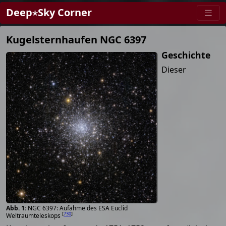
Deep⋆Sky Corner
Kugelsternhaufen NGC 6397
Geschichte
Dieser
NGC 6397: Aufahme des ESA Euclid
[
730
]
Weltraumteleskops