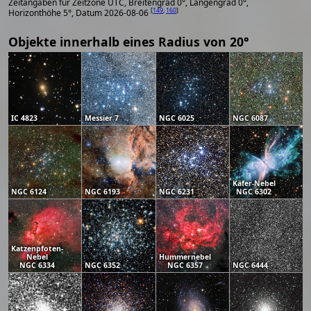
Zeitangaben für Zeitzone UTC, Breitengrad 0°, Längengrad 0°,
[
149
,
160
]
Horizonthöhe 5°, Datum 2026-08-06
Objekte innerhalb eines Radius von 20°
IC 4823
Messier 7
NGC 6025
NGC 6087
Käfer-Nebel
NGC 6124
NGC 6193
NGC 6231
NGC 6302
Katzenpfoten-
Nebel
Hummernebel
NGC 6334
NGC 6352
NGC 6357
NGC 6444