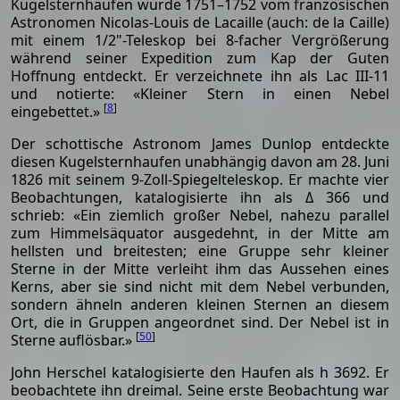
Kugelsternhaufen wurde 1751–1752 vom französischen
Astronomen Nicolas-Louis de Lacaille (auch: de la Caille)
mit einem 1/2"-Teleskop bei 8-facher Vergrößerung
während seiner Expedition zum Kap der Guten
Hoffnung entdeckt. Er verzeichnete ihn als Lac III-11
und notierte: «Kleiner Stern in einen Nebel
[
8
]
eingebettet.»
Der schottische Astronom James Dunlop entdeckte
diesen Kugelsternhaufen unabhängig davon am 28. Juni
1826 mit seinem 9-Zoll-Spiegelteleskop. Er machte vier
Beobachtungen, katalogisierte ihn als Δ 366 und
schrieb: «Ein ziemlich großer Nebel, nahezu parallel
zum Himmelsäquator ausgedehnt, in der Mitte am
hellsten und breitesten; eine Gruppe sehr kleiner
Sterne in der Mitte verleiht ihm das Aussehen eines
Kerns, aber sie sind nicht mit dem Nebel verbunden,
sondern ähneln anderen kleinen Sternen an diesem
Ort, die in Gruppen angeordnet sind. Der Nebel ist in
[
50
]
Sterne auflösbar.»
John Herschel katalogisierte den Haufen als h 3692. Er
beobachtete ihn dreimal. Seine erste Beobachtung war