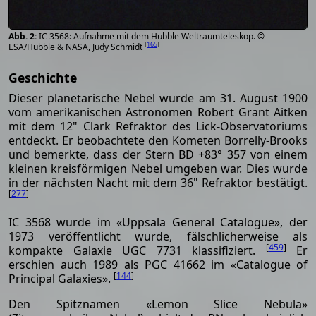
IC 3568: Aufnahme mit dem Hubble Weltraumteleskop. ©
[
165
]
ESA/Hubble & NASA, Judy Schmidt
Geschichte
Dieser planetarische Nebel wurde am 31. August 1900
vom amerikanischen Astronomen Robert Grant Aitken
mit dem 12" Clark Refraktor des Lick-Observatoriums
entdeckt. Er beobachtete den Kometen Borrelly-Brooks
und bemerkte, dass der Stern BD +83° 357 von einem
kleinen kreisförmigen Nebel umgeben war. Dies wurde
in der nächsten Nacht mit dem 36" Refraktor bestätigt.
[
277
]
IC 3568 wurde im «Uppsala General Catalogue», der
1973 veröffentlicht wurde, fälschlicherweise als
[
459
]
kompakte Galaxie UGC 7731 klassifiziert.
Er
erschien auch 1989 als PGC 41662 im «Catalogue of
[
144
]
Principal Galaxies».
Den Spitznamen «Lemon Slice Nebula»