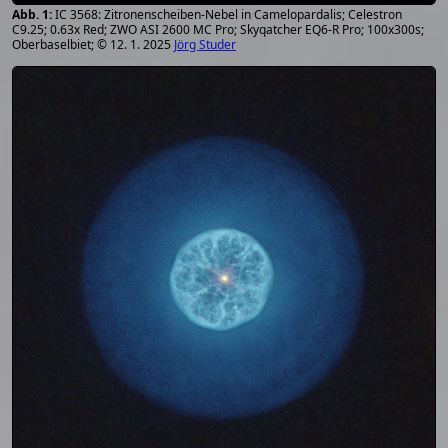
IC 3568: Zitronenscheiben-Nebel in Camelopardalis; Celestron
C9.25; 0.63x Red; ZWO ASI 2600 MC Pro; Skyqatcher EQ6-R Pro; 100x300s;
Oberbaselbiet; © 12. 1. 2025
Jörg Studer