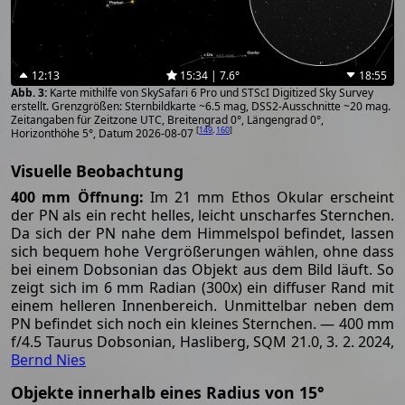
12:13
15:34 | 7.6°
18:55
Karte mithilfe von SkySafari 6 Pro und STScI Digitized Sky Survey
erstellt. Grenzgrößen: Sternbildkarte ~6.5 mag, DSS2-Ausschnitte ~20 mag.
Zeitangaben für Zeitzone UTC, Breitengrad 0°, Längengrad 0°,
[
149
,
160
]
Horizonthöhe 5°, Datum 2026-08-07
Visuelle Beobachtung
400 mm Öffnung:
Im 21 mm Ethos Okular erscheint
der PN als ein recht helles, leicht unscharfes Sternchen.
Da sich der PN nahe dem Himmelspol befindet, lassen
sich bequem hohe Vergrößerungen wählen, ohne dass
bei einem Dobsonian das Objekt aus dem Bild läuft. So
zeigt sich im 6 mm Radian (300x) ein diffuser Rand mit
einem helleren Innenbereich. Unmittelbar neben dem
PN befindet sich noch ein kleines Sternchen. — 400 mm
f/4.5 Taurus Dobsonian, Hasliberg, SQM 21.0, 3. 2. 2024,
Bernd Nies
Objekte innerhalb eines Radius von 15°