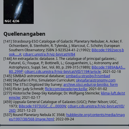
NGC 4236
Quellenangaben
[141] Strasbourg-ESO Catalogue of Galactic Planetary Nebulae; A. Acker, F.
Ochsenbein, B. Stenholm, R. Tylenda, J. Marcout, C. Schohn; European
Southern Observatory; ISBN 3-923524-41-2 (1992);
Bibcode:1992secg.b
ook.....A
;
cdsarc.unistra.fr/viz-bin/cat/V/84
[144] An extragalactic database. I. The catalogue of principal galaxies.;
Paturel, G.; Fouque, P.; Bottinelli, L.; Gouguenheim, L.; Astronomy and
Astrophysics, Suppl. Ser., Vol. 80, p. 299-315 (1989);
Bibcode:1989A&AS...
80..299P
;
cdsarc.cds.unistra.fr/viz-bin/cat/VII/119#/article
; 2021-02-18
[145] SIMBAD astronomical database;
simbad.u-strasbg.fr/simbad
[149] SkySafari 6 Pro, Simulation Curriculum;
skysafariastronomy.com
[160] The STScI Digitized Sky Survey;
archive.stsci.edu/cgi-bin/dss_form
[165] Flickr: Judy Schmidt;
flickr.com/people/geckzilla
; 2021-01-02
[277] Historische Deep-Sky Kataloge; Dr. Wolfgang Steinicke;
klima-luft.de/st
einicke
; 2021-02-17
[459] Uppsala General Catalogue of Galaxies (UGC); Peter Nilson; UGC,
1973;
Bibcode:1973UGC...C...0000N
;
cdsarc.cds.unistra.fr/viz-bin/cat/VII/
26D
; 2021-12-23
[537] Round Planetary Nebula IC 3568;
hubblesite.org/contents/media/imag
es/1997/38/568-Image.html
; 2022-09-24