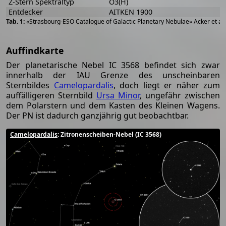
Z-Stern Spektraltyp
O3(H)
Entdecker
AITKEN 1900
«Strasbourg-ESO Catalogue of Galactic Planetary Nebulae» Acker et al
Auffindkarte
Der planetarische Nebel IC 3568 befindet sich zwar
innerhalb der IAU Grenze des unscheinbaren
Sternbildes
Camelopardalis
, doch liegt er näher zum
auffälligeren Sternbild
Ursa Minor
, ungefähr zwischen
dem Polarstern und dem Kasten des Kleinen Wagens.
Der PN ist dadurch ganzjährig gut beobachtbar.
Camelopardalis
: Zitronenscheiben-Nebel (IC 3568)