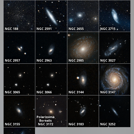
NGC 188
NGC 2591
NGC 2655
NGC 2715
NGC 2957
NGC 2963
NGC 2985
NGC 3027
NGC 3065
NGC 3066
NGC 3144
NGC 3147
Polarissima
Borealis
NGC 3155
NGC 3172
NGC 3183
NGC 3252