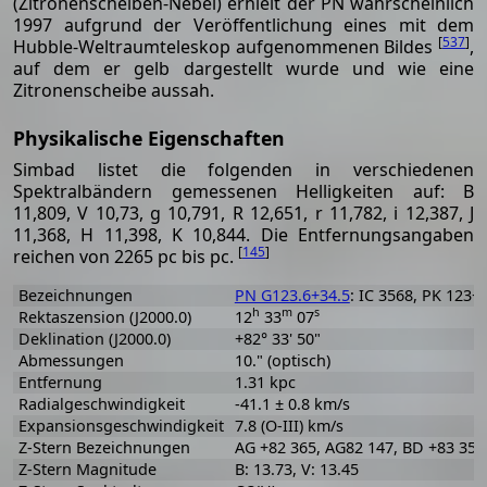
(Zitronenscheiben-Nebel) erhielt der PN wahrscheinlich
1997 aufgrund der Veröffentlichung eines mit dem
[
537
]
Hubble-Weltraumteleskop aufgenommenen Bildes
,
auf dem er gelb dargestellt wurde und wie eine
Zitronenscheibe aussah.
Physikalische Eigenschaften
Simbad listet die folgenden in verschiedenen
Spektralbändern gemessenen Helligkeiten auf: B
11,809, V 10,73, g 10,791, R 12,651, r 11,782, i 12,387, J
11,368, H 11,398, K 10,844. Die Entfernungsangaben
[
145
]
reichen von 2265 pc bis pc.
Bezeichnungen
PN G123.6+34.5
: IC 3568, PK 123+
h
m
s
Rektaszension (J2000.0)
12
33
07
Deklination (J2000.0)
+82° 33' 50"
Abmessungen
10." (optisch)
Entfernung
1.31 kpc
Radialgeschwindigkeit
-41.1 ± 0.8 km/s
Expansionsgeschwindigkeit
7.8 (O-III) km/s
Z-Stern Bezeichnungen
AG +82 365, AG82 147, BD +83 35
Z-Stern Magnitude
B: 13.73, V: 13.45