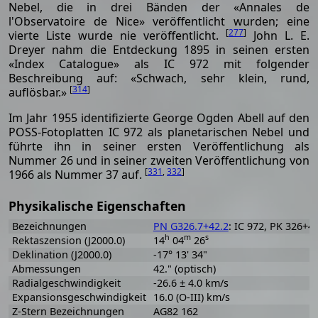
Nebel, die in drei Bänden der «Annales de
l'Observatoire de Nice» veröffentlicht wurden; eine
[
277
]
vierte Liste wurde nie veröffentlicht.
John L. E.
Dreyer nahm die Entdeckung 1895 in seinen ersten
«Index Catalogue» als IC 972 mit folgender
Beschreibung auf: «Schwach, sehr klein, rund,
[
314
]
auflösbar.»
Im Jahr 1955 identifizierte George Ogden Abell auf den
POSS-Fotoplatten IC 972 als planetarischen Nebel und
führte ihn in seiner ersten Veröffentlichung als
Nummer 26 und in seiner zweiten Veröffentlichung von
[
331
,
332
]
1966 als Nummer 37 auf.
Physikalische Eigenschaften
Bezeichnungen
PN G326.7+42.2
: IC 972, PK 326+42
h
m
s
Rektaszension (J2000.0)
14
04
26
Deklination (J2000.0)
-17° 13' 34"
Abmessungen
42." (optisch)
Radialgeschwindigkeit
-26.6 ± 4.0 km/s
Expansionsgeschwindigkeit
16.0 (O-III) km/s
Z-Stern Bezeichnungen
AG82 162