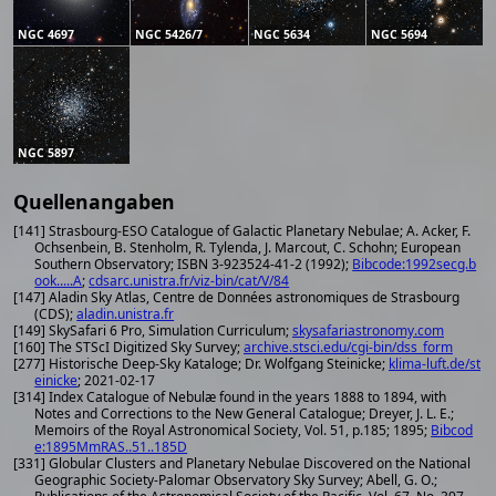
NGC 4697
NGC 5426/7
NGC 5634
NGC 5694
NGC 5897
Quellenangaben
[141] Strasbourg-ESO Catalogue of Galactic Planetary Nebulae; A. Acker, F.
Ochsenbein, B. Stenholm, R. Tylenda, J. Marcout, C. Schohn; European
Southern Observatory; ISBN 3-923524-41-2 (1992);
Bibcode:1992secg.b
ook.....A
;
cdsarc.unistra.fr/viz-bin/cat/V/84
[147] Aladin Sky Atlas, Centre de Données astronomiques de Strasbourg
(CDS);
aladin.unistra.fr
[149] SkySafari 6 Pro, Simulation Curriculum;
skysafariastronomy.com
[160] The STScI Digitized Sky Survey;
archive.stsci.edu/cgi-bin/dss_form
[277] Historische Deep-Sky Kataloge; Dr. Wolfgang Steinicke;
klima-luft.de/st
einicke
; 2021-02-17
[314] Index Catalogue of Nebulæ found in the years 1888 to 1894, with
Notes and Corrections to the New General Catalogue; Dreyer, J. L. E.;
Memoirs of the Royal Astronomical Society, Vol. 51, p.185; 1895;
Bibcod
e:1895MmRAS..51..185D
[331] Globular Clusters and Planetary Nebulae Discovered on the National
Geographic Society-Palomar Observatory Sky Survey; Abell, G. O.;