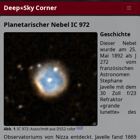
Deep⋆Sky Corner
Planetarischer Nebel IC 972
Geschichte
Dieser Nebel
wurde am 25.
Mai 1892 als J
272 vom
französischen
Astronomen
Stephane
Javelle mit dem
30 Zoll f/23
Refraktor
«grande
lunette» des
[
147
]
IC 972: Ausschnitt aus DSS2 color
Observatoriums von Nizza entdeckt. Javelle fand 1669