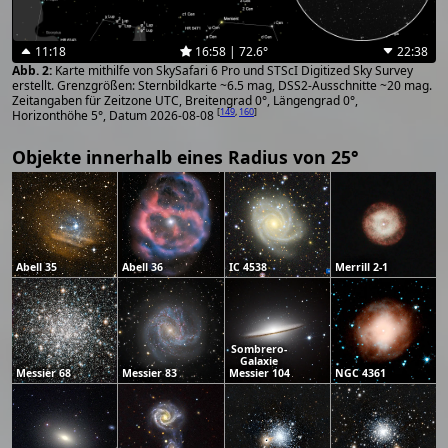
11:18
16:58 | 72.6°
22:38
Karte mithilfe von SkySafari 6 Pro und STScI Digitized Sky Survey
erstellt. Grenzgrößen: Sternbildkarte ~6.5 mag, DSS2-Ausschnitte ~20 mag.
Zeitangaben für Zeitzone UTC, Breitengrad 0°, Längengrad 0°,
[
149
,
160
]
Horizonthöhe 5°, Datum 2026-08-08
Objekte innerhalb eines Radius von 25°
Abell 35
Abell 36
IC 4538
Merrill 2-1
Sombrero-
Galaxie
Messier 68
Messier 83
Messier 104
NGC 4361