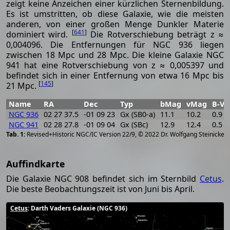
zeigt keine Anzeichen einer kürzlichen Sternenbildung.
Es ist umstritten, ob diese Galaxie, wie die meisten
anderen, von einer großen Menge Dunkler Materie
[
641
]
dominiert wird.
Die Rotverschiebung beträgt z ≈
0,004096. Die Entfernungen für NGC 936 liegen
zwischen 18 Mpc und 28 Mpc. Die kleine Galaxie NGC
941 hat eine Rotverschiebung von z ≈ 0,005397 und
befindet sich in einer Entfernung von etwa 16 Mpc bis
[
145
]
21 Mpc.
Name
RA
Dec
Typ
bMag
vMag
B-V
NGC 936
02 27 37.5
-01 09 23
Gx (SB0-a)
11.1
10.2
0.9
NGC 941
02 28 27.8
-01 09 04
Gx (SBc)
12.9
12.4
0.5
[
2
Revised+Historic NGC/IC Version 22/9, © 2022 Dr. Wolfgang Steinicke
Auffindkarte
Die Galaxie NGC 908 befindet sich im Sternbild
Cetus
.
Die beste Beobachtungszeit ist von Juni bis April.
Cetus
: Darth Vaders Galaxie (NGC 936)