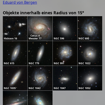
Eduard von Bergen
Objekte innerhalb eines Radius von 15°
Cetus A
Hickson 16
Messier 77
NGC 596
NGC 600
NGC 615
NGC 779
NGC 991
NGC 1022
NGC 1035
NGC 1042
NGC 1047
NGC 1052