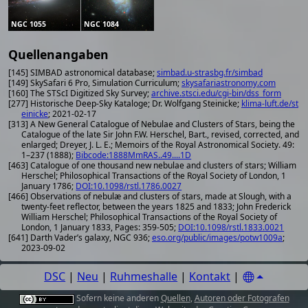
NGC 1055
NGC 1084
Quellenangaben
[145] SIMBAD astronomical database;
simbad.u-strasbg.fr/simbad
[149] SkySafari 6 Pro, Simulation Curriculum;
skysafariastronomy.com
[160] The STScI Digitized Sky Survey;
archive.stsci.edu/cgi-bin/dss_form
[277] Historische Deep-Sky Kataloge; Dr. Wolfgang Steinicke;
klima-luft.de/st
einicke
; 2021-02-17
[313] A New General Catalogue of Nebulae and Clusters of Stars, being the
Catalogue of the late Sir John F.W. Herschel, Bart., revised, corrected, and
enlarged; Dreyer, J. L. E.; Memoirs of the Royal Astronomical Society. 49:
1–237 (1888);
Bibcode:1888MmRAS..49....1D
[463] Catalogue of one thousand new nebulae and clusters of stars; William
Herschel; Philosophical Transactions of the Royal Society of London, 1
January 1786;
DOI:10.1098/rstl.1786.0027
[466] Observations of nebulæ and clusters of stars, made at Slough, with a
twenty-feet reflector, between the years 1825 and 1833; John Frederick
William Herschel; Philosophical Transactions of the Royal Society of
London, 1 January 1833, Pages: 359-505;
DOI:10.1098/rstl.1833.0021
[641] Darth Vader’s galaxy, NGC 936;
eso.org/public/images/potw1009a
;
2023-09-02
DSC
|
Neu
|
Ruhmeshalle
|
Kontakt
|
Sofern keine anderen
Quellen
,
Autoren oder Fotografen