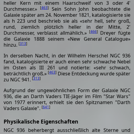
heller Kern mit einem Haarschweif von 3 oder 4'
[
463
]
Durchmesser.»
Sein Sohn John beobachtete die
Galaxie später am 24. November 1821, katalogisierte sie
als h 223 und beschrieb sie als «sehr hell, sehr groß,
rund, ziemlich plötzlich heller in der Mitte, 2'
[
466
]
Durchmesser, verblasst allmählich.»
Dreyer fügte
die Galaxie 1888 seinem «New General Catalogue»
[
313
]
hinzu.
In derselben Nacht, in der Wilhelm Herschel NGC 936
fand, katalogisierte er auch einen sehr schwache Nebel
im Osten als III 261 und notierte: «sehr schwach,
[
463
]
beträchtlich groß.»
Diese Entdeckung wurde später
[
313
]
zu NGC 941.
Aufgrund der ungewöhnlichen Form der Galaxie NGC
936, die an Darth Vaders TIE-Jäger im Film "Star Wars"
von 1977 erinnert, erhielt sie den Spitznamen "Darth
[
641
]
Vaders Galaxie".
Physikalische Eigenschaften
NGC 936 beherbergt ausschließlich alte Sterne und