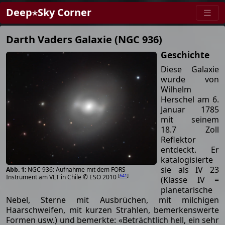
Deep⋆Sky Corner
Darth Vaders Galaxie (NGC 936)
Geschichte
Diese Galaxie
wurde von
Wilhelm
Herschel am 6.
Januar 1785
mit seinem
18.7 Zoll
Reflektor
entdeckt. Er
katalogisierte
sie als IV 23
NGC 936: Aufnahme mit dem FORS
[
641
]
Instrument am VLT in Chile © ESO 2010
(Klasse IV =
planetarische
Nebel, Sterne mit Ausbrüchen, mit milchigen
Haarschweifen, mit kurzen Strahlen, bemerkenswerte
Formen usw.) und bemerkte: «Beträchtlich hell, ein sehr