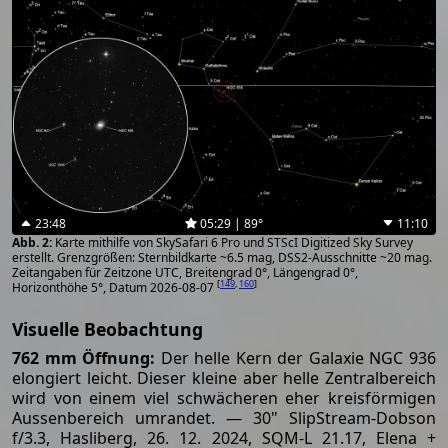
23:48
05:29 | 89°
11:10
Karte mithilfe von SkySafari 6 Pro und STScI Digitized Sky Survey
erstellt. Grenzgrößen: Sternbildkarte ~6.5 mag, DSS2-Ausschnitte ~20 mag.
Zeitangaben für Zeitzone UTC, Breitengrad 0°, Längengrad 0°,
[
149
,
160
]
Horizonthöhe 5°, Datum 2026-08-07
Visuelle Beobachtung
762 mm Öffnung:
Der helle Kern der Galaxie NGC 936
elongiert leicht. Dieser kleine aber helle Zentralbereich
wird von einem viel schwächeren eher kreisförmigen
Aussenbereich umrandet. — 30" SlipStream-Dobson
f/3.3, Hasliberg, 26. 12. 2024, SQM-L 21.17, Elena +