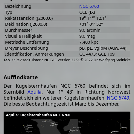
Bezeichnung
NGC 6760
Typ
GCL (IX)
h
m
s
Rektaszension (J2000.0)
19
11
12.1
Deklination (J2000.0)
+01° 01' 52"
Durchmesser
9.6 arcmin
Visuelle Helligkeit
9.0 mag
Metrische Entfernung
7.400 kpc
Dreyer Beschreibung
pB, pL, vglbM (Auw. 44)
Identifikation, Anmerkungen
GC 4473; GCL 109
[
2
Revised+Historic NGC/IC Version 22/9, © 2022 Dr. Wolfgang Steinicke
Auffindkarte
Der Kugelsternhaufen NGC 6760 befindet sich im
Sternbild
Aquila
. Nur 1° 43' in Richtung Nordwest
befindet sich ein weiterer Kugelsternhaufen:
NGC 6749
.
Die beste Beobachtungszeit ist März bis Dezember.
Aquila
: Kugelsternhaufen NGC 6760