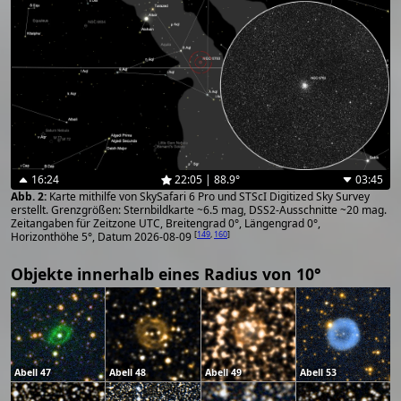
16:24
22:05 | 88.9°
03:45
Karte mithilfe von SkySafari 6 Pro und STScI Digitized Sky Survey
erstellt. Grenzgrößen: Sternbildkarte ~6.5 mag, DSS2-Ausschnitte ~20 mag.
Zeitangaben für Zeitzone UTC, Breitengrad 0°, Längengrad 0°,
[
149
,
160
]
Horizonthöhe 5°, Datum 2026-08-09
Objekte innerhalb eines Radius von 10°
Abell 47
Abell 48
Abell 49
Abell 53