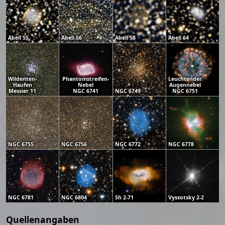
Abell 55
Abell 56
Abell 58
Abell 64
Wildenten-
Phantomstreifen-
Leuchtender
Haufen
Nebel
Augennebel
Messier 11
NGC 6741
NGC 6749
NGC 6751
NGC 6755
NGC 6756
NGC 6772
NGC 6778
NGC 6781
NGC 6804
Sh 2-71
Vyssotsky 2-2
Quellenangaben