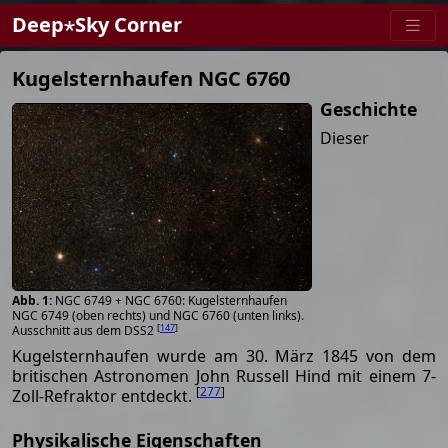
Deep⋆Sky Corner
Kugelsternhaufen NGC 6760
Geschichte
Dieser
NGC 6749 + NGC 6760: Kugelsternhaufen
NGC 6749 (oben rechts) und NGC 6760 (unten links).
[
147
]
Ausschnitt aus dem DSS2
Kugelsternhaufen wurde am 30. März 1845 von dem
britischen Astronomen John Russell Hind mit einem 7-
[
277
]
Zoll-Refraktor entdeckt.
Physikalische Eigenschaften