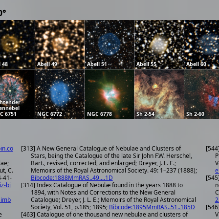
0°
l 48
Abell 49
Abell 51
Abell 55
Abell 60
htender
ennebel
C 6751
NGC 6772
NGC 6778
Sh 2-54
Sh 2-60
in.co
[313] A New General Catalogue of Nebulae and Clusters of
[544
Stars, being the Catalogue of the late Sir John F.W. Herschel,
P
lae;
Bart., revised, corrected, and enlarged; Dreyer, J. L. E.;
V
ut, C.
Memoirs of the Royal Astronomical Society. 49: 1–237 (1888);
e
Bibcode:1888MmRAS..49....1D
[545
iz-bi
[314] Index Catalogue of Nebulæ found in the years 1888 to
n
1894, with Notes and Corrections to the New General
C
simb
Catalogue; Dreyer, J. L. E.; Memoirs of the Royal Astronomical
2
Society, Vol. 51, p.185; 1895;
Bibcode:1895MmRAS..51..185D
[546
e
[463] Catalogue of one thousand new nebulae and clusters of
V