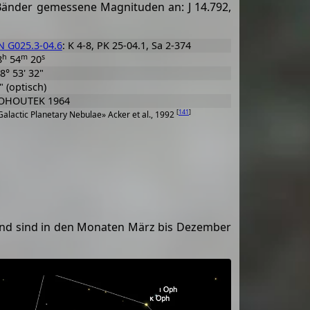
Bänder gemessene Magnituden an: J 14.792,
N G025.3-04.6
: K 4-8, PK 25-04.1, Sa 2-374
h
m
s
8
54
20
8° 53' 32"
" (optisch)
OHOUTEK 1964
[
141
]
alactic Planetary Nebulae» Acker et al., 1992
nd sind in den Monaten März bis Dezember