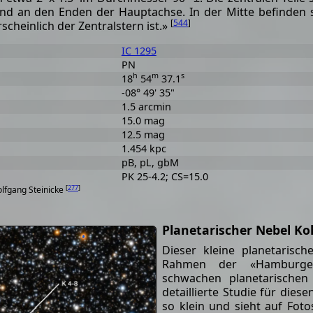
 und an den Enden der Hauptachse. In der Mitte befinden 
[
544
]
cheinlich der Zentralstern ist.»
IC 1295
PN
h
m
s
18
54
37.1
-08° 49' 35"
1.5 arcmin
15.0 mag
12.5 mag
1.454 kpc
pB, pL, gbM
PK 25-4.2; CS=15.0
[
277
]
olfgang Steinicke
Planetarischer Nebel Ko
Dieser kleine planetaris
Rahmen der «Hamburger
schwachen planetarischen
detaillierte Studie für dies
so klein und sieht auf Foto