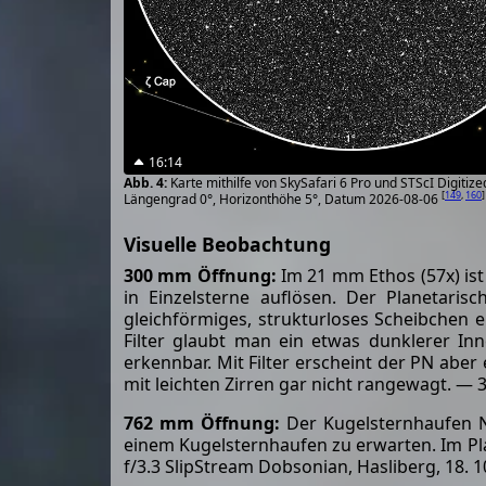
16:14
Karte mithilfe von SkySafari 6 Pro und STScI Digiti
[
149
,
160
]
Längengrad 0°, Horizonthöhe 5°, Datum 2026-08-06
Visuelle Beobachtung
300 mm Öffnung:
Im 21 mm Ethos (57x) ist 
in Einzelsterne auflösen. Der Planetarisc
gleichförmiges, strukturloses Scheibchen e
Filter glaubt man ein etwas dunklerer I
erkennbar. Mit Filter erscheint der PN ab
mit leichten Zirren gar nicht rangewagt. —
762 mm Öffnung:
Der Kugelsternhaufen NGC
einem Kugelsternhaufen zu erwarten. Im Plan
f/3.3 SlipStream Dobsonian, Hasliberg, 18. 