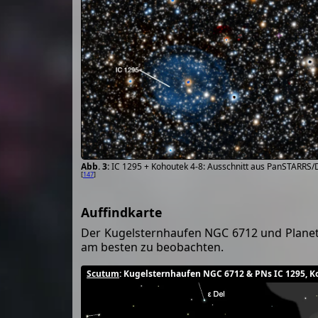
IC 1295 + Kohoutek 4-8: Ausschnitt aus PanSTARRS/D
[
147
]
Auffindkarte
Der Kugelsternhaufen NGC 6712 und Planeta
am besten zu beobachten.
Scutum
: Kugelsternhaufen NGC 6712 & PNs IC 1295, K