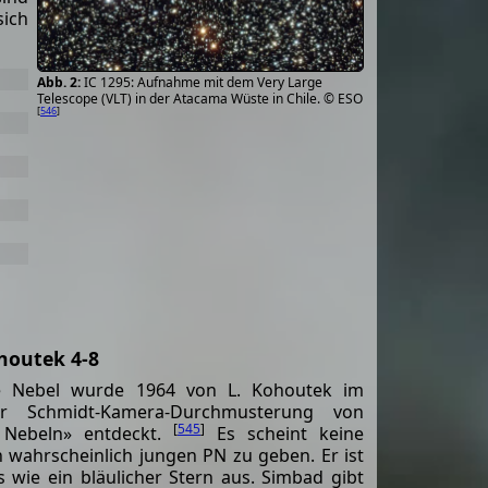
sich
IC 1295: Aufnahme mit dem Very Large
Telescope (VLT) in der Atacama Wüste in Chile. © ESO
[
546
]
houtek 4-8
che Nebel wurde 1964 von L. Kohoutek im
 Schmidt-Kamera-Durchmusterung von
[
545
]
 Nebeln» entdeckt.
Es scheint keine
en wahrscheinlich jungen PN zu geben. Er ist
s wie ein bläulicher Stern aus. Simbad gibt