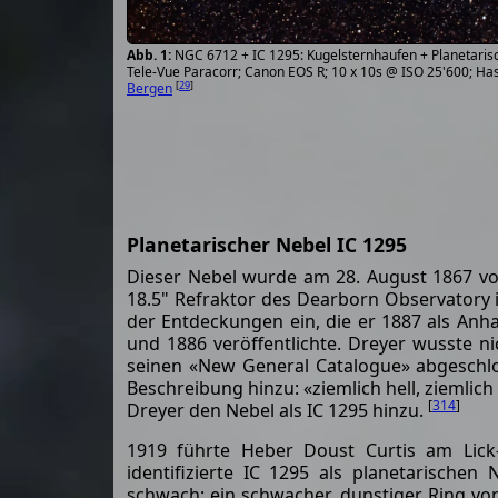
NGC 6712 + IC 1295: Kugelsternhaufen + Planetarisc
Tele-Vue Paracorr; Canon EOS R; 10 x 10s @ ISO 25'600; Ha
[
29
]
Bergen
Planetarischer Nebel IC 1295
Dieser Nebel wurde am 28. August 1867 
18.5" Refraktor des Dearborn Observatory i
der Entdeckungen ein, die er 1887 als Anh
und 1886 veröffentlichte. Dreyer wusste n
seinen «New General Catalogue» abgeschlo
Beschreibung hinzu: «ziemlich hell, ziemlich 
[
314
]
Dreyer den Nebel als IC 1295 hinzu.
1919 führte Heber Doust Curtis am Lic
identifizierte IC 1295 als planetarischen
schwach; ein schwacher, dunstiger Ring von