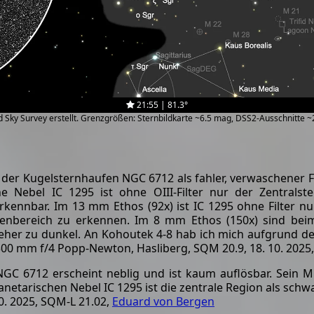
21:55 | 81.3°
zed Sky Survey erstellt. Grenzgrößen: Sternbildkarte ~6.5 mag, DSS2-Ausschnitte 
der Kugelsternhaufen NGC 6712 als fahler, verwaschener Fle
he Nebel IC 1295 ist ohne OIII-Filter nur der Zentralste
rkennbar. Im 13 mm Ethos (92x) ist IC 1295 ohne Filter nu
nnenbereich zu erkennen. Im 8 mm Ethos (150x) sind bei
er eher zu dunkel. An Kohoutek 4-8 hab ich mich aufgrun
 300 mm f/4 Popp-Newton, Hasliberg, SQM 20.9, 18. 10. 2025
 6712 erscheint neblig und ist kaum auflösbar. Sein Mitte
etarischen Nebel IC 1295 ist die zentrale Region als schw
10. 2025, SQM-L 21.02,
Eduard von Bergen