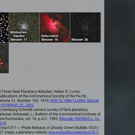
Wildenten-
Haufen
Adlernebel
Messier 11
Messier 16
Messier 26
] Three New Planetary Nebulae; Heber D. Curtis;
ublications of the Astronomical Society of the Pacific,
olume 31, Number 183, 1919;
DOI:10.1086/122883
;
Bibcod
:1919PASP...31..285C
] Hamburg Schmidt-camera survey of faint planetary
ebulae; Kohoutek, L.; Bulletin of the Astronomical Institute of
zechoslovakia, vol. 16, p.221, 1965;
Bibcode:1965BAICz..16..
21K
] eso1317 — Photo Release: A Ghostly Green Bubble. ESO's
LT snaps a planetary nebula;
eso.org/public/news/eso1317
;