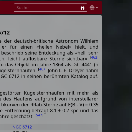
6712
e der deutsch-britische Astronom Wilhlem
 er für einen «hellen Nebel» hielt, und
Er beschrieb seine Entdeckung als «hell, sehr
[
463
]
h, leicht auflösbare Sterne sichtbar»
te das Objekt im Jahre 1864 als GC 4441 (h
[
467
]
Kugelsternhaufen.
John L. E. Dreyer nahm
NGC 6712 in seinen berühmten Katalog auf.
gestörter Kugelsternhaufen mit mehr als
g des Haufens aufgrund von interstellarer
bkurven der RRab-Sterne auf E(B - V) = 0.35
ere Entfernung beträgt 8.1 ± 0.2 kpc und das
[
547
]
Jahre geschätzt.
NGC 6712