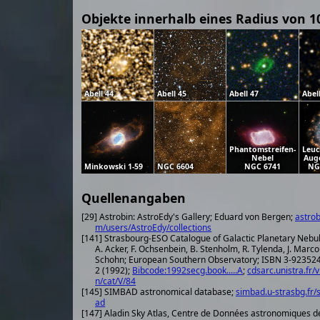
Objekte innerhalb eines Radius von 1
Abell 44
Abell 45
Abell 47
Abel
Phantomstreifen-
Leuc
Nebel
Aug
Minkowski 1-59
NGC 6604
NGC 6741
NG
Quellenangaben
[29] Astrobin: AstroEdy's Gallery; Eduard von Bergen;
astrob
m/users/AstroEdy/collections
[141] Strasbourg-ESO Catalogue of Galactic Planetary Nebu
A. Acker, F. Ochsenbein, B. Stenholm, R. Tylenda, J. Marco
Schohn; European Southern Observatory; ISBN 3-923524-41-
2 (1992);
Bibcode:1992secg.book.....A
;
cdsarc.unistra.fr/v
n/cat/V/84
[145] SIMBAD astronomical database;
simbad.u-strasbg.fr/
ad
[147] Aladin Sky Atlas, Centre de Données astronomiques d