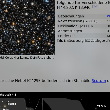
folgende für verschiedene 
[
145
]
H 14.802, K 13.946.
Bezeichnungen
P
Rektaszension (J2000.0)
1
Deklination (J2000.0)
-0
Abmessungen
0.
Entdecker
K
«Strasbourg-ESO Catalogue of G
R1 Color. Hier könnte Dein Foto stehen.
rische Nebel IC 1295 befinden sich im Sternbild
Scutum
u
ohoutek 4-8