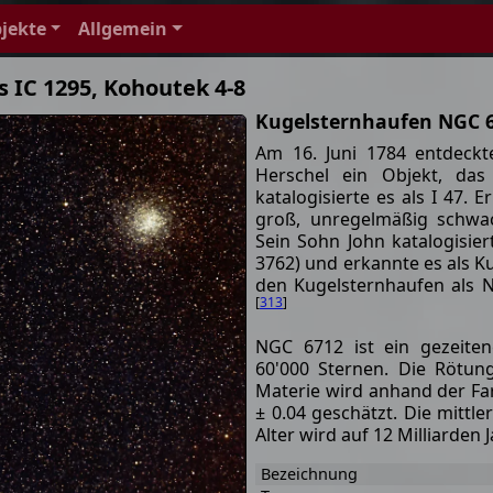
jekte
Allgemein
 IC 1295, Kohoutek 4-8
Kugelsternhaufen NGC 
Am 16. Juni 1784 entdeckt
Herschel ein Objekt, das
katalogisierte es als I 47. 
groß, unregelmäßig schwac
Sein Sohn John katalogisier
3762) und erkannte es als 
den Kugelsternhaufen als 
[
313
]
NGC 6712 ist ein gezeiten
60'000 Sternen. Die Rötun
Materie wird anhand der Far
± 0.04 geschätzt. Die mittl
Alter wird auf 12 Milliarden 
Bezeichnung