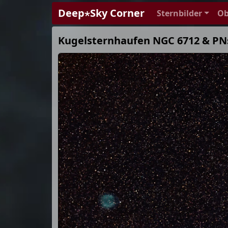
Deep⋆Sky Corner
Sternbilder
Ob
Kugelsternhaufen NGC 6712 & PNs