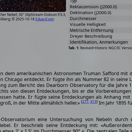
Typ
Rektaszension (J2000.0)
Deklination (J2000.0)
her Nebel; 30" SlipStream-Dobson f/3.3,
Durchmesser
sliberg; © 2025-10-18
Eduard von
Visuelle Helligkeit
Metrische Entfernung
Dreyer Beschreibung
Identifikation, Anmerkungen
Revised+Historic NGC/IC Versio
von dem amerikanischen Astronomen Truman Safford mit
n Chicago entdeckt. Er fügte ihn als Nummer 82 in seine L
ang zum Bericht des Dearborn Observatory für die Jahre 
ichts von diesen Entdeckungen, bis er die Vorbereitungen
ssen hatte. Er fügte seine Entdeckungen als Anhang mit
[
277
,
313
]
groß, in der Mitte allmählich heller.»
Im Jahr 1895 f
k-Observatorium eine Untersuchung von Nebeln durch 
 Nebel. Er beschrieb seine Entdeckung mit: «Außerordent
 etwa 2' x 1.5' im Durchmesser 90° ±. Die zentralen Teile 