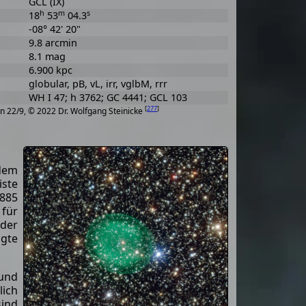
GCL (IX)
h
m
s
18
53
04.3
-08° 42' 20"
9.8 arcmin
8.1 mag
6.900 kpc
globular, pB, vL, irr, vglbM, rrr
WH I 47; h 3762; GC 4441; GCL 103
[
277
]
n 22/9, © 2022 Dr. Wolfgang Steinicke
 dem
iste
1885
 für
 der
ügte
und
lich
sind