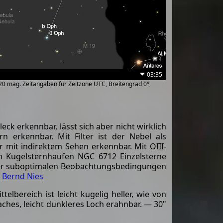
03:35
~20 mag. Zeitangaben für Zeitzone UTC, Breitengrad 0°,
ck erkennbar, lässt sich aber nicht wirklich
rn erkennbar. Mit Filter ist der Nebel als
r mit indirektem Sehen erkennbar. Mit OIII-
m Kugelsternhaufen NGC 6712 Einzelsterne
d der suboptimalen Beobachtungsbedingungen
,
Bernd Nies
lbereich ist leicht kugelig heller, wie von
aches, leicht dunkleres Loch erahnbar. — 30"