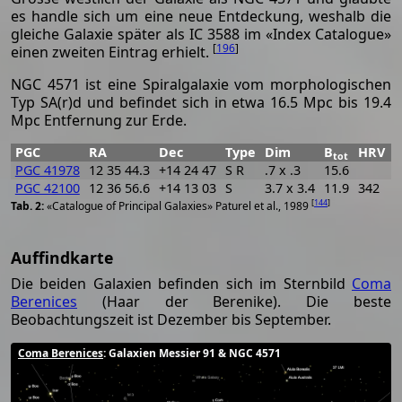
es handle sich um eine neue Entdeckung, weshalb die
gleiche Galaxie später als IC 3588 im «Index Catalogue»
[
196
]
einen zweiten Eintrag erhielt.
NGC 4571 ist eine Spiralgalaxie vom morphologischen
Typ SA(r)d und befindet sich in etwa 16.5 Mpc bis 19.4
Mpc Entfernung zur Erde.
PGC
RA
Dec
Type
Dim
B
HRV
P
tot
PGC 41978
12 35 44.3
+14 24 47
S R
.7 x .3
15.6
PGC 42100
12 36 56.6
+14 13 03
S
3.7 x 3.4
11.9
342
5
[
144
]
«Catalogue of Principal Galaxies» Paturel et al., 1989
Auffindkarte
Die beiden Galaxien befinden sich im Sternbild
Coma
Berenices
(Haar der Berenike). Die beste
Beobachtungszeit ist Dezember bis September.
Coma Berenices
: Galaxien Messier 91 & NGC 4571