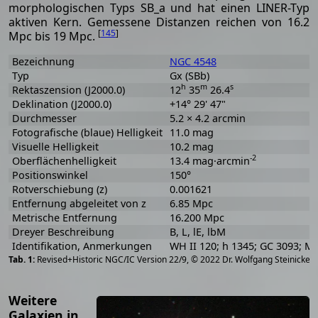
morphologischen Typs SB_a und hat einen LINER-Typ
aktiven Kern. Gemessene Distanzen reichen von 16.2
[
145
]
Mpc bis 19 Mpc.
Bezeichnung
NGC 4548
Typ
Gx (SBb)
h
m
s
Rektaszension (J2000.0)
12
35
26.4
Deklination (J2000.0)
+14° 29' 47"
Durchmesser
5.2 × 4.2 arcmin
Fotografische (blaue) Helligkeit
11.0 mag
Visuelle Helligkeit
10.2 mag
-2
Oberflächenhelligkeit
13.4 mag·arcmin
Positionswinkel
150°
Rotverschiebung (z)
0.001621
Entfernung abgeleitet von z
6.85 Mpc
Metrische Entfernung
16.200 Mpc
Dreyer Beschreibung
B, L, lE, lbM
Identifikation, Anmerkungen
WH II 120; h 1345; GC 3093; M
[
2
Revised+Historic NGC/IC Version 22/9, © 2022 Dr. Wolfgang Steinicke
Weitere
Galaxien in