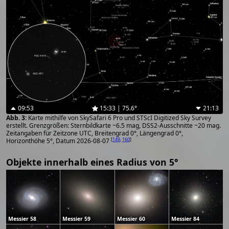
09:53
15:33 | 75.6°
21:13
Karte mithilfe von SkySafari 6 Pro und STScI Digitized Sky Survey
erstellt. Grenzgrößen: Sternbildkarte ~6.5 mag, DSS2-Ausschnitte ~20 mag.
Zeitangaben für Zeitzone UTC, Breitengrad 0°, Längengrad 0°,
[
149
,
160
]
Horizonthöhe 5°, Datum 2026-08-07
Objekte innerhalb eines Radius von 5°
Messier 58
Messier 59
Messier 60
Messier 84