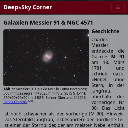
Deep⋆Sky Corner
Galaxien Messier 91 & NGC 4571
Geschichte
Charles
Messier
entdeckte die
Galaxie
M 91
am 18. März
1781 und
schrieb dazu:
«Nebel ohne
Stern, in der
Messier 91: Galaxie M91 in Coma Berenices;
Jungfrau,
500 mm Cassegrain f=3625 mm f/7.2; SBIG STL-11k;
oberhalb der
220+90+90+90 min LRGB; Berner Oberland; © 2016
[
32
]
vorherigen Nr.
Radek Chromik
90: Das Licht
ist noch schwächer als der vorherige [M 90]. Hinweis:
Das Sternbild Jungfrau, insbesondere der nördliche Teil
ist einer der Sternbilder, der am meisten Nebel enthält.