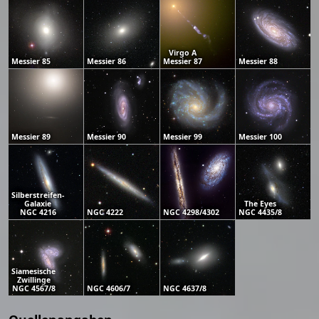
Virgo A
Messier 85
Messier 86
Messier 87
Messier 88
Messier 89
Messier 90
Messier 99
Messier 100
Silberstreifen-
Galaxie
The Eyes
NGC 4216
NGC 4222
NGC 4298/4302
NGC 4435/8
Siamesische
Zwillinge
NGC 4567/8
NGC 4606/7
NGC 4637/8