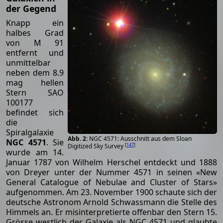
der Gegend
Knapp ein
halbes Grad
von M 91
entfernt und
unmittelbar
neben dem 8.9
mag hellen
Stern SAO
100177
befindet sich
die
Spiralgalaxie
NGC 4571: Ausschnitt aus dem Sloan
NGC 4571
. Sie
[
147
]
Digitized Sky Survey
wurde am 14.
Januar 1787 von Wilhelm Herschel entdeckt und 1888
von Dreyer unter der Nummer 4571 in seinen «New
General Catalogue of Nebulae and Cluster of Stars»
aufgenommen. Am 23. November 1900 schaute sich der
deutsche Astronom Arnold Schwassmann die Stelle des
Himmels an. Er misinterpretierte offenbar den Stern 15.
Grösse westlich der Galaxie als NGC 4571 und glaubte