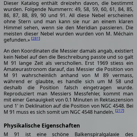
Dieser Katalog enthält dreizehn davon, die bestimmt
wurden. Folgende Nummern: 49, 58, 59, 60, 61, 84, 85,
86, 87, 88, 89, 90 und 91. All diese Nebel erscheinen
ohne Stern und man kann sie nur an einem klaren
Himmel sehen, wenn sie den Meridian passieren. Die
meisten dieser Nebel wurden wurden von M. Méchain
[
281
]
gefunden.»
An den Koordinaten die Messier damals angab, existiert
kein Nebel auf den die Beschreibung passte und so galt
M 91 lange Zeit als verschollen. Erst 1969 stiess ein
Amateurastronom darauf, das Messier die Position von
M 91 wahrscheinlich anhand von M 89 vermass,
während er glaubte, es handle sich um M 58 und
deshalb die Position falsch eingetragen wurde.
Reproduziert man Messiers Messfehler, kommt man
mit einer Genauigkeit von 0.1 Minuten in Rektaszension
und 1' in Deklination auf die Position von NGC 4548. Bei
[
217
]
M 91 muss es sich somit um NGC 4548 handeln.
Physikalische Eigenschaften
M 91 ist eine schöne Balkenspiralgalaxie des