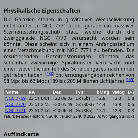
Physikalische Eigenschaften
Die Galaxien stehen in gravitativer Wechselwirkung
miteinander. In NGC 7771 findet gerade ein massiver
Sternentstehungsschub statt, welche durch die
Zwerggalaxie NGC 7770 verursacht worden sein
könnte. Diese scheint sich in einem Anfangsstadium
einer Verschmelzung mit NGC 7771 zu befinden. Die
resultierenden Gezeitenstörungen könnten das
scheinbar zweiarmige Spiralmuster verursacht und
einen wesentlichen Teil des Scheibengases nach innen
[
438
]
getrieben haben.
Entfernungsangaben reichen von
[
145
]
58 Mpc bis 63 Mpc (189 bis 205 Millionen Lichtjahre)
Name
RA
Dec
Typ
bMag
vMag
B-V
NGC 7769
23 51 04.1
+20 09 02
Gx (Sb)
12.8
12.0
0.8
NGC 7770
23 51 22.5
+20 05 49
Gx (S0-a)
14.4
13.8
0.6
NGC 7771
23 51 24.6
+20 06 44
Gx (SBa)
13.1
12.3
0.8
[
2
Revised+Historic NGC/IC Version 22/9, © 2022 Dr. Wolfgang Steinicke
Auffindkarte