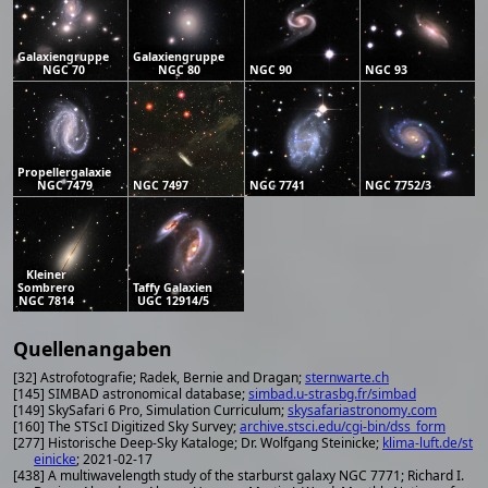
Galaxiengruppe
Galaxiengruppe
NGC 70
NGC 80
NGC 90
NGC 93
Propellergalaxie
NGC 7479
NGC 7497
NGC 7741
NGC 7752/3
Kleiner
Sombrero
Taffy Galaxien
NGC 7814
UGC 12914/5
Quellenangaben
[32] Astrofotografie; Radek, Bernie and Dragan;
sternwarte.ch
[145] SIMBAD astronomical database;
simbad.u-strasbg.fr/simbad
[149] SkySafari 6 Pro, Simulation Curriculum;
skysafariastronomy.com
[160] The STScI Digitized Sky Survey;
archive.stsci.edu/cgi-bin/dss_form
[277] Historische Deep-Sky Kataloge; Dr. Wolfgang Steinicke;
klima-luft.de/st
einicke
; 2021-02-17
[438] A multiwavelength study of the starburst galaxy NGC 7771; Richard I.