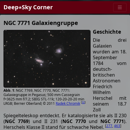
Deep⋆Sky Corner
NGC 7771 Galaxiengruppe
Geschichte
Die drei
Galaxien
wurden am 18.
September
1784 vom
deutsch-
britischen
Astronomen
Friedrich
NGC 7769, NGC 7770, NGC 7771:
Wilhelm
Galaxiegruppe in Pegasus; 500 mm Cassegrain
Herschel mit
f=3625 mm f/7.2; SBIG STL-11k; 120-20-20-20 min
[
32
]
seinem 18.7
LRGB; Berner Oberland; © 2011
Radek Chromik
Zoll
Spiegelteleskop entdeckt. Er katalogisierte sie als II 230
(
NGC 7769
) und II 231 (
NGC 7770
und
NGC 7771
).
[
277
,
463
]
Herschels Klasse II stand für schwache Nebel.