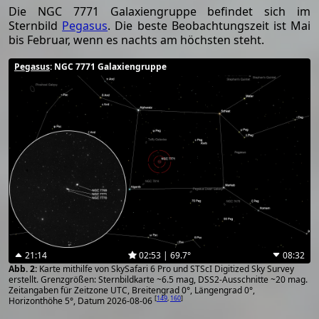
Die NGC 7771 Galaxiengruppe befindet sich im
Sternbild
Pegasus
. Die beste Beobachtungszeit ist Mai
bis Februar, wenn es nachts am höchsten steht.
Pegasus
: NGC 7771 Galaxiengruppe
21:14
02:53 | 69.7°
08:32
Karte mithilfe von SkySafari 6 Pro und STScI Digitized Sky Survey
erstellt. Grenzgrößen: Sternbildkarte ~6.5 mag, DSS2-Ausschnitte ~20 mag.
Zeitangaben für Zeitzone UTC, Breitengrad 0°, Längengrad 0°,
[
149
,
160
]
Horizonthöhe 5°, Datum 2026-08-06