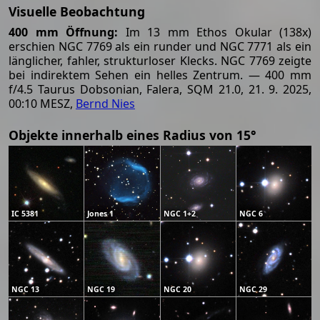
Visuelle Beobachtung
400 mm Öffnung:
Im 13 mm Ethos Okular (138x)
erschien NGC 7769 als ein runder und NGC 7771 als ein
länglicher, fahler, strukturloser Klecks. NGC 7769 zeigte
bei indirektem Sehen ein helles Zentrum. — 400 mm
f/4.5 Taurus Dobsonian, Falera, SQM 21.0, 21. 9. 2025,
00:10 MESZ,
Bernd Nies
Objekte innerhalb eines Radius von 15°
IC 5381
Jones 1
NGC 1+2
NGC 6
NGC 13
NGC 19
NGC 20
NGC 29