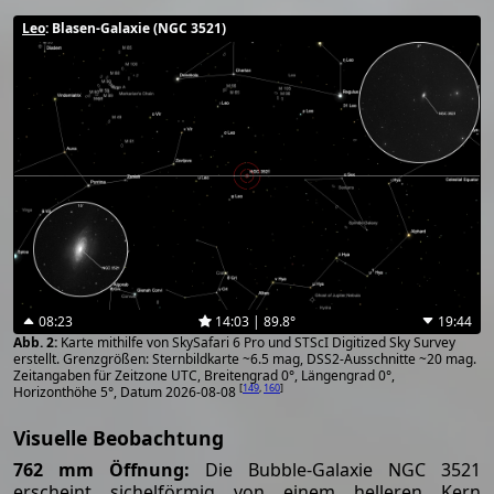
Leo
: Blasen-Galaxie (NGC 3521)
08:23
14:03 | 89.8°
19:44
Karte mithilfe von SkySafari 6 Pro und STScI Digitized Sky Survey
erstellt. Grenzgrößen: Sternbildkarte ~6.5 mag, DSS2-Ausschnitte ~20 mag.
Zeitangaben für Zeitzone UTC, Breitengrad 0°, Längengrad 0°,
[
149
,
160
]
Horizonthöhe 5°, Datum 2026-08-08
Visuelle Beobachtung
762 mm Öffnung:
Die Bubble-Galaxie NGC 3521
erscheint sichelförmig von einem helleren Kern