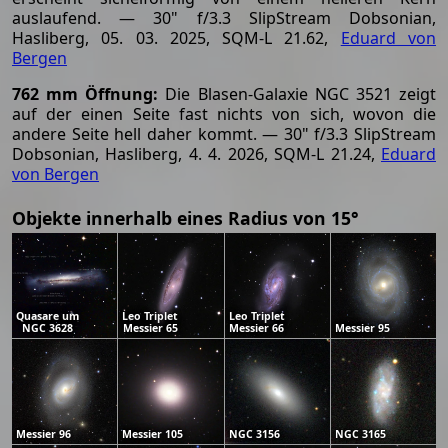
auslaufend. — 30" f/3.3 SlipStream Dobsonian,
Hasliberg, 05. 03. 2025, SQM-L 21.62,
Eduard von
Bergen
762 mm Öffnung:
Die Blasen-Galaxie NGC 3521 zeigt
auf der einen Seite fast nichts von sich, wovon die
andere Seite hell daher kommt. — 30" f/3.3 SlipStream
Dobsonian, Hasliberg, 4. 4. 2026, SQM-L 21.24,
Eduard
von Bergen
Objekte innerhalb eines Radius von 15°
Quasare um
Leo Triplet
Leo Triplet
NGC 3628
Messier 65
Messier 66
Messier 95
Messier 96
Messier 105
NGC 3156
NGC 3165