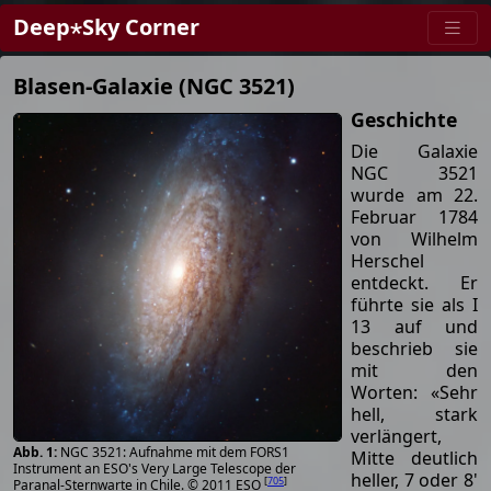
Deep⋆Sky Corner
Blasen-Galaxie (NGC 3521)
Geschichte
Die Galaxie
NGC 3521
wurde am 22.
Februar 1784
von Wilhelm
Herschel
entdeckt. Er
führte sie als I
13 auf und
beschrieb sie
mit den
Worten: «Sehr
hell, stark
verlängert,
NGC 3521: Aufnahme mit dem FORS1
Mitte deutlich
Instrument an ESO's Very Large Telescope der
heller, 7 oder 8'
[
705
]
Paranal-Sternwarte in Chile. © 2011 ESO