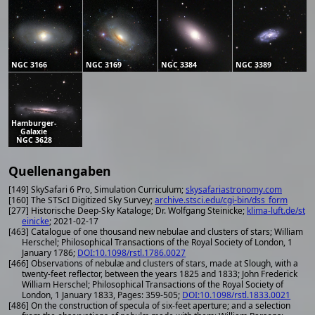
NGC 3166
NGC 3169
NGC 3384
NGC 3389
Hamburger-
Galaxie
NGC 3628
Quellenangaben
[149] SkySafari 6 Pro, Simulation Curriculum;
skysafariastronomy.com
[160] The STScI Digitized Sky Survey;
archive.stsci.edu/cgi-bin/dss_form
[277] Historische Deep-Sky Kataloge; Dr. Wolfgang Steinicke;
klima-luft.de/st
einicke
; 2021-02-17
[463] Catalogue of one thousand new nebulae and clusters of stars; William
Herschel; Philosophical Transactions of the Royal Society of London, 1
January 1786;
DOI:10.1098/rstl.1786.0027
[466] Observations of nebulæ and clusters of stars, made at Slough, with a
twenty-feet reflector, between the years 1825 and 1833; John Frederick
William Herschel; Philosophical Transactions of the Royal Society of
London, 1 January 1833, Pages: 359-505;
DOI:10.1098/rstl.1833.0021
[486] On the construction of specula of six-feet aperture; and a selection