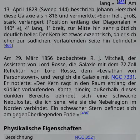
[
463
]
lang.»
Am
13. April 1828 (Sweep 144) beschrieb Johann Herschel
diese Galaxie als h 818 und vermerkte: «Sehr hell, groß,
stark verlängert (Position entlang der Diagonalen =
140° ±), 4' lang, 1' breit, zur Mitte hin sehr plötzlich
deutlich heller. Der Kern ist etwas exzentrisch, da er sich
eher zur südlichen, vorlaufenden Seite hin befindet.»
[
466
]
Am 29. März 1856 beobachtete R. J. Mitchell, der
Assistent von Lord Rosse, die Galaxie mit dem 72-Zoll
Reflektor von Lord Rosse, dem «Leviathan von
Parsonstown», und verglich die Galaxie mit
NGC 7331
.
Er notierte: «Der Kern ragt in den Raum entlang der
südlich-vorlaufenden Kante hinein; außerhalb dieses
dunklen Bereichs befindet sich eine schwache
Nebulosität, die ich sehe, wie sie die Nebelregion im
Norden verbindet. Ein schwacher Stern befindet sich
[
486
]
am gegenüberliegenden Ende.»
Physikalische Eigenschaften
Bezeichnung
NGC 3521