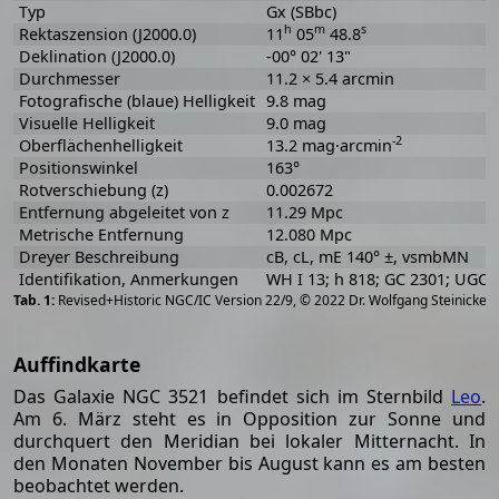
Typ
Gx (SBbc)
h
m
s
Rektaszension (J2000.0)
11
05
48.8
Deklination (J2000.0)
-00° 02' 13"
Durchmesser
11.2 × 5.4 arcmin
Fotografische (blaue) Helligkeit
9.8 mag
Visuelle Helligkeit
9.0 mag
-2
Oberflächenhelligkeit
13.2 mag·arcmin
Positionswinkel
163°
Rotverschiebung (z)
0.002672
Entfernung abgeleitet von z
11.29 Mpc
Metrische Entfernung
12.080 Mpc
Dreyer Beschreibung
cB, cL, mE 140° ±, vsmbMN
Identifikation, Anmerkungen
WH I 13; h 818; GC 2301; UGC 
[
2
Revised+Historic NGC/IC Version 22/9, © 2022 Dr. Wolfgang Steinicke
Auffindkarte
Das Galaxie NGC 3521 befindet sich im Sternbild
Leo
.
Am 6. März steht es in Opposition zur Sonne und
durchquert den Meridian bei lokaler Mitternacht. In
den Monaten November bis August kann es am besten
beobachtet werden.