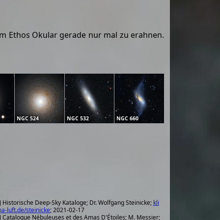
 mm Ethos Okular gerade nur mal zu erahnen.
NGC 524
NGC 532
NGC 660
] Historische Deep-Sky Kataloge; Dr. Wolfgang Steinicke;
kli
a-luft.de/steinicke
; 2021-02-17
] Catalogue Nébuleuses et des Amas D'Étoiles; M. Messier;