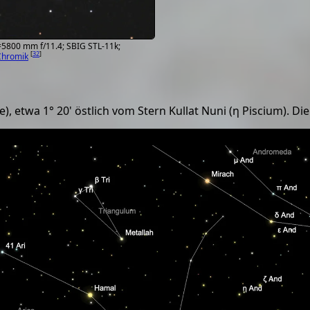
=5800 mm f/11.4; SBIG STL-11k;
[
32
]
Chromik
e), etwa 1° 20' östlich vom Stern Kullat Nuni (η Piscium). Di