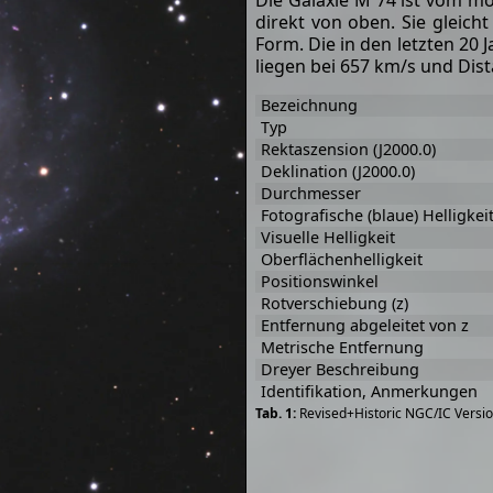
Die Galaxie M 74 ist vom mo
direkt von oben. Sie gleich
Form. Die in den letzten 20
liegen bei 657 km/s und Dis
Bezeichnung
Typ
Rektaszension (J2000.0)
Deklination (J2000.0)
Durchmesser
Fotografische (blaue) Helligkei
Visuelle Helligkeit
Oberflächenhelligkeit
Positionswinkel
Rotverschiebung (z)
Entfernung abgeleitet von z
Metrische Entfernung
Dreyer Beschreibung
Identifikation, Anmerkungen
Revised+Historic NGC/IC Versio