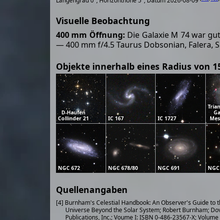
Längengrad 0°, Horizonthöhe 5°, Datum 2026-08-09
Visuelle Beobachtung
400 mm Öffnung:
Die Galaxie M 74 war gut
— 400 mm f/4.5 Taurus Dobsonian, Falera, S
Objekte innerhalb eines Radius von 1
Tria
D-Haufen
Ga
Collinder 21
IC 167
IC 1727
Mes
NGC 672
NGC 678/80
NGC 691
NGC
Quellenangaben
[4] Burnham's Celestial Handbook: An Observer's Guide to 
Universe Beyond the Solar System; Robert Burnham; Do
Publications, Inc.; Voume I: ISBN 0-486-23567-X; Volume 