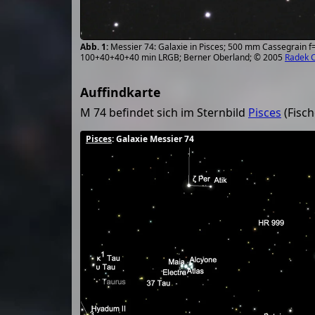
Messier 74: Galaxie in Pisces; 500 mm Cassegrain f
100+40+40+40 min LRGB; Berner Oberland; © 2005
Radek 
Auffindkarte
M 74 befindet sich im Sternbild
Pisces
(Fisch
Pisces
: Galaxie Messier 74