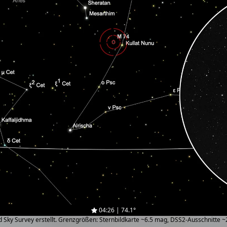
04:26 | 74.1°
zed Sky Survey erstellt. Grenzgrößen: Sternbildkarte ~6.5 mag, DSS2-Ausschnitte 