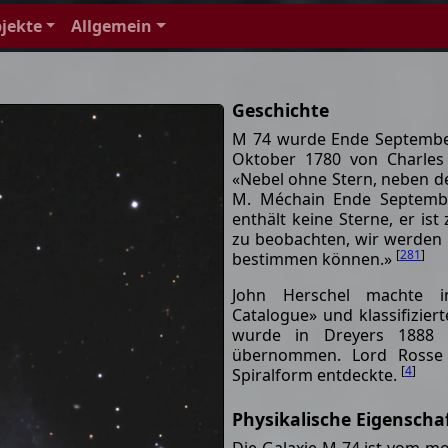
jekte
Allgemein
Geschichte
M 74 wurde Ende September
Oktober 1780 von Charles 
«Nebel ohne Stern, neben d
M. Méchain Ende Septembe
enthält keine Sterne, er is
zu beobachten, wir werden
[
281
]
bestimmen können.»
John Herschel machte i
Catalogue» und klassifizier
wurde in Dreyers 1888 
übernommen. Lord Rosse 
[
4
]
Spiralform entdeckte.
Physikalische Eigenscha