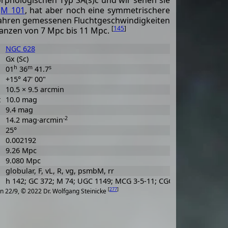
rphologischen Typ SA(s)c und wir sehen sie
t
M 101
, hat aber noch eine symmetrischere
 Jahren gemessenen Fluchtgeschwindigkeiten
[
145
]
tanzen von 7 Mpc bis 11 Mpc.
NGC 628
Gx (Sc)
h
m
s
01
36
41.7
+15° 47' 00"
10.5 × 9.5 arcmin
t
10.0 mag
9.4 mag
-2
14.2 mag·arcmin
25°
0.002192
9.26 Mpc
9.080 Mpc
globular, F, vL, R, vg, psmbM, rr
h 142; GC 372; M 74; UGC 1149; MCG 3-5-11; CGCG 460-14; IRAS
[
277
]
n 22/9, © 2022 Dr. Wolfgang Steinicke