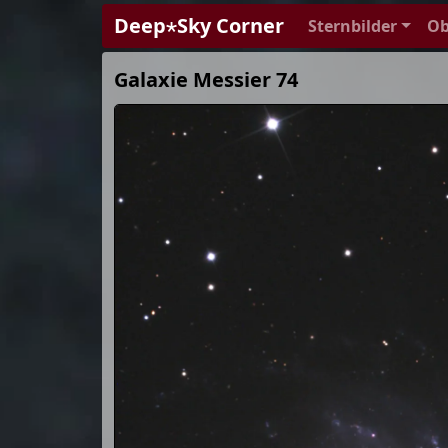
Deep⋆Sky Corner
Sternbilder
Ob
Galaxie Messier 74