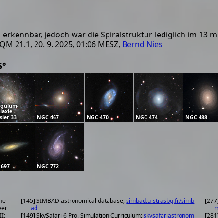
 erkennbar, jedoch war die Spiralstruktur lediglich im 13
QM 21.1, 20. 9. 2025, 01:06 MESZ,
Bernd Nies
5°
ngulum-
laxie
sier 33
NGC 467
NGC 470
NGC 474
NGC 488
 697
NGC 772
the
[145] SIMBAD astronomical database;
simbad.u-strasbg.fr/simb
[277
ver
ad
m
II:
[149] SkySafari 6 Pro, Simulation Curriculum;
skysafariastronom
[281