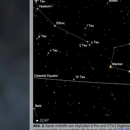
22:47
Karte mithilfe von SkySafari 6 Pro und STScI Digiti
[
149
,
160
]