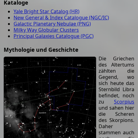
Kataloge
Yale Bright Star Catalog (HR)
New General & Index Catalogue (NGC/IC)
Galactic Planetary Nebulae (PNG)
Milky Way Globular Clusters
Principal Galaxies Catalogue (PGC)
Mythologie und Geschichte
Die Griechen
des Altertums
zählten die
Gegend, wo
sich heute das
Sternbild Libra
befindet, noch
zu
Scorpius
und sahen hier
die Scheren
des Skorpions.
Daher
stammen auch