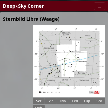
Deep⋆Sky Corner
Sternbild Libra (Waage)
Ser
Vir
Hya
Cen
Lup
Sco
Oph