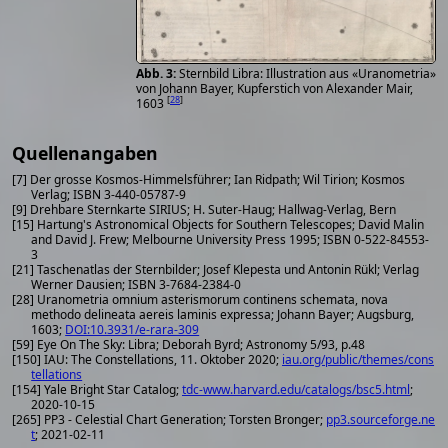
Sternbild Libra: Illustration aus «Uranometria»
von Johann Bayer, Kupferstich von Alexander Mair,
[
28
]
1603
Quellenangaben
[7] Der grosse Kosmos-Himmelsführer; Ian Ridpath; Wil Tirion; Kosmos
Verlag; ISBN 3-440-05787-9
[9] Drehbare Sternkarte SIRIUS; H. Suter-Haug; Hallwag-Verlag, Bern
[15] Hartung's Astronomical Objects for Southern Telescopes; David Malin
and David J. Frew; Melbourne University Press 1995; ISBN 0-522-84553-
3
[21] Taschenatlas der Sternbilder; Josef Klepesta und Antonin Rükl; Verlag
Werner Dausien; ISBN 3-7684-2384-0
[28] Uranometria omnium asterismorum continens schemata, nova
methodo delineata aereis laminis expressa; Johann Bayer; Augsburg,
1603;
DOI:10.3931/e-rara-309
[59] Eye On The Sky: Libra; Deborah Byrd; Astronomy 5/93, p.48
[150] IAU: The Constellations, 11. Oktober 2020;
iau.org/public/themes/cons
tellations
[154] Yale Bright Star Catalog;
tdc-www.harvard.edu/catalogs/bsc5.html
;
2020-10-15
[265] PP3 - Celestial Chart Generation; Torsten Bronger;
pp3.sourceforge.ne
t
; 2021-02-11