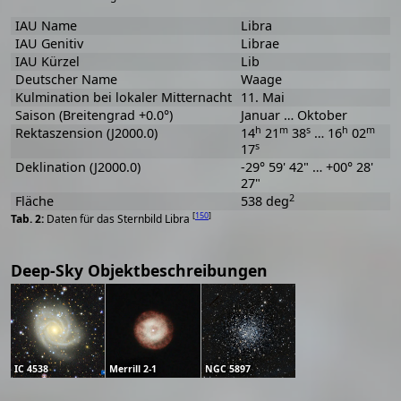
IAU Name
Libra
IAU Genitiv
Librae
IAU Kürzel
Lib
Deutscher Name
Waage
Kulmination bei lokaler Mitternacht
11. Mai
Saison (Breitengrad +0.0°)
Januar … Oktober
h
m
s
h
m
Rektaszension (J2000.0)
14
21
38
… 16
02
s
17
Deklination (J2000.0)
-29° 59' 42" … +00° 28'
27"
2
Fläche
538 deg
[
150
]
Daten für das Sternbild Libra
Deep-Sky Objektbeschreibungen
IC 4538
Merrill 2-1
NGC 5897