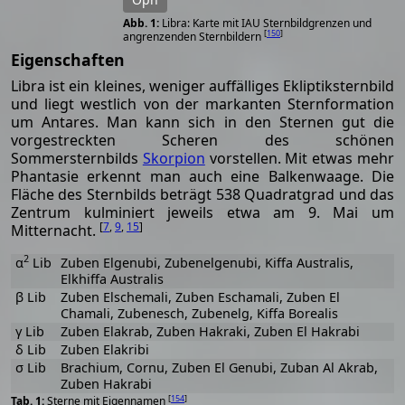
Libra: Karte mit IAU Sternbildgrenzen und
[
150
]
angrenzenden Sternbildern
Eigenschaften
Libra ist ein kleines, weniger auffälliges Ekliptiksternbild
und liegt westlich von der markanten Sternformation
um Antares. Man kann sich in den Sternen gut die
vorgestreckten Scheren des schönen
Sommersternbilds
Skorpion
vorstellen. Mit etwas mehr
Phantasie erkennt man auch eine Balkenwaage. Die
Fläche des Sternbilds beträgt 538 Quadratgrad und das
Zentrum kulminiert jeweils etwa am 9. Mai um
[
7
,
9
,
15
]
Mitternacht.
2
α
Lib
Zuben Elgenubi, Zubenelgenubi, Kiffa Australis,
Elkhiffa Australis
β Lib
Zuben Elschemali, Zuben Eschamali, Zuben El
Chamali, Zubenesch, Zubenelg, Kiffa Borealis
γ Lib
Zuben Elakrab, Zuben Hakraki, Zuben El Hakrabi
δ Lib
Zuben Elakribi
σ Lib
Brachium, Cornu, Zuben El Genubi, Zuban Al Akrab,
Zuben Hakrabi
[
154
]
Sterne mit Eigennamen