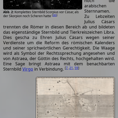
noch die
arabischen
Sternnamen.
Komplettes Sternbild Scorpius vor Cäsar, als
[
265
]
Zu Lebzeiten
der Skorpion noch Scheren hatte
Julius Cäsars
trennten die Römer in diesen Bereich ab und bildeten
das eigenständige Sternbild und Tierkreiszeichen Libra.
Dies gescha zu Ehren Julius Cäsars wegen seiner
Verdienste um die Reform des römischen Kalenders
und seiner sprichwörtlichen Gerechtigkeit. Die Waage
wird als Symbol der Rechtssprechung angesehen und
von Astraea, der Göttin des Rechts, hochgehalten wird.
Eine Sage bringt Astraea mit dem benachbarten
[
7
,
21
,
59
]
Sternbild
Virgo
in Verbindung.