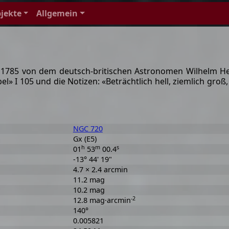
jekte
Allgemein
1785 von dem deutsch-britischen Astronomen Wilhelm Hers
el» I 105 und die Notizen: «Beträchtlich hell, ziemlich groß,
NGC 720
Gx (E5)
h
m
s
01
53
00.4
-13° 44' 19"
4.7 × 2.4 arcmin
11.2 mag
10.2 mag
-2
12.8 mag·arcmin
140°
0.005821