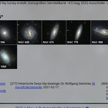
zed Sky Survey erstellt. Grenzgrößen: Sternbildkarte ~6.5 mag, DSS2-Ausschnitte 
5°
 596
NGC 600
NGC 615
NGC 779
NGC 908
 1084
onom
[277] Historische Deep-Sky Kataloge; Dr. Wolfgang Steinicke;
kli
[464
ma-luft.de/steinicke
; 2021-02-17
c
in/ds
c
T
D