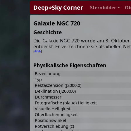
Deep⋆Sky Corner
Sternbilder
Ob
Galaxie NGC 720
Geschichte
Die Galaxie NGC 720 wurde am 3. Oktober 
entdeckt. Er verzeichnete sie als «hellen Neb
[
464
]
Physikalische Eigenschaften
Bezeichnung
Typ
Rektaszension (J2000.0)
Deklination (J2000.0)
Durchmesser
Fotografische (blaue) Helligkeit
Visuelle Helligkeit
Oberflächenhelligkeit
Positionswinkel
Rotverschiebung (z)