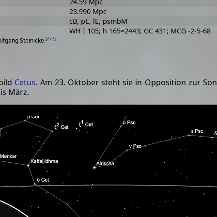
24.59 Mpc
23.990 Mpc
cB, pL, lE, psmbM
WH I 105; h 165=2443; GC 431; MCG -2-5-68
[
277
]
olfgang Steinicke
bild
Cetus
. Am 23. Oktober steht sie in Opposition zur S
is März.