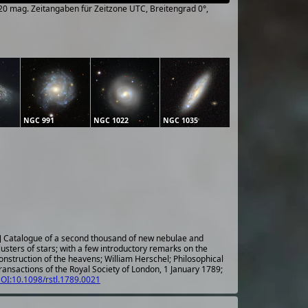
~20 mag. Zeitangaben für Zeitzone UTC, Breitengrad 0°,
NGC 991
NGC 1022
NGC 1035
] Catalogue of a second thousand of new nebulae and
lusters of stars; with a few introductory remarks on the
onstruction of the heavens; William Herschel; Philosophical
ransactions of the Royal Society of London, 1 January 1789;
OI:10.1098/rstl.1789.0021