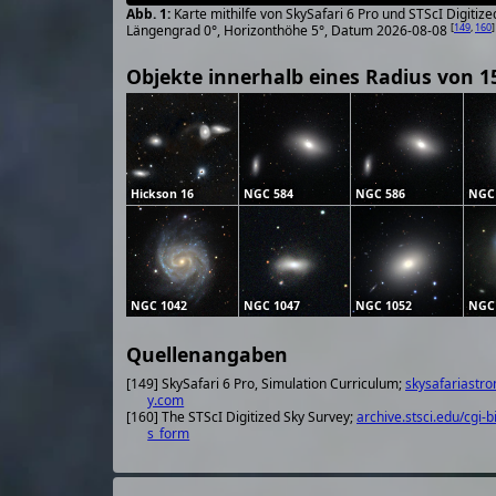
Karte mithilfe von SkySafari 6 Pro und STScI Digiti
[
149
,
160
]
Längengrad 0°, Horizonthöhe 5°, Datum 2026-08-08
Objekte innerhalb eines Radius von 1
Hickson 16
NGC 584
NGC 586
NGC
NGC 1042
NGC 1047
NGC 1052
NGC
Quellenangaben
[149] SkySafari 6 Pro, Simulation Curriculum;
skysafariastr
y.com
[160] The STScI Digitized Sky Survey;
archive.stsci.edu/cgi-b
s_form