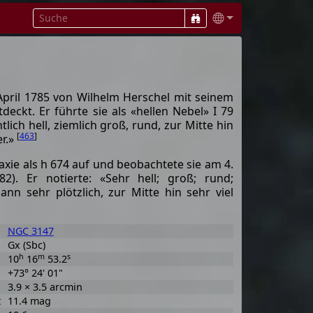
April 1785 von Wilhelm Herschel mit seinem
tdeckt. Er führte sie als «hellen Nebel» I 79
lich hell, ziemlich groß, rund, zur Mitte hin
[
463
]
er.»
axie als h 674 auf und beobachtete sie am 4.
). Er notierte: «Sehr hell; groß; rund;
ann sehr plötzlich, zur Mitte hin sehr viel
NGC 3147
Gx (Sbc)
h
m
s
10
16
53.2
+73° 24' 01"
3.9 × 3.5 arcmin
t
11.4 mag