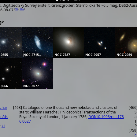
ScI Digitized Sky Survey erstellt. Grenzgrößen: Sternbildkarte ~6.5 mag, DSS2-Au
[
96
,
160
]
26-08-07
0°
 2655
NGC 2715
NGC 2787
NGC 2957
NGC 2959
 3066
NGC 3077
ychar
[463] Catalogue of one thousand new nebulae and clusters of
[466
stars; William Herschel; Philosophical Transactions of the
S
in/ds
Royal Society of London, 1 January 1786;
DOI:10.1098/rstl.178
a
6.0027
T
;
kli
P
[759
c