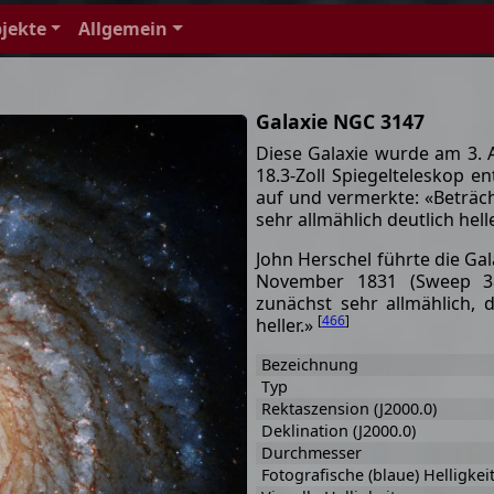
jekte
Allgemein
Galaxie NGC 3147
Diese Galaxie wurde am 3. 
18.3-Zoll Spiegelteleskop en
auf und vermerkte: «Beträcht
sehr allmählich deutlich hell
John Herschel führte die Gal
November 1831 (Sweep 382
zunächst sehr allmählich, d
[
466
]
heller.»
Bezeichnung
Typ
Rektaszension (J2000.0)
Deklination (J2000.0)
Durchmesser
Fotografische (blaue) Helligkei