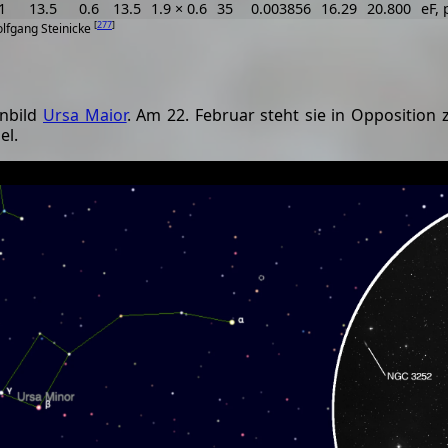
1
13.5
0.6
13.5
1.9 × 0.6
35
0.003856
16.29
20.800
eF, 
[
277
]
olfgang Steinicke
rnbild
Ursa Maior
. Am 22. Februar steht sie in Opposition
el.