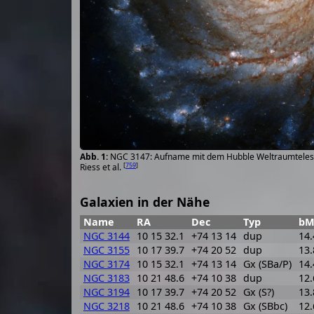
NGC 3147: Aufname mit dem Hubble Weltraumteles
[
759
]
Riess et al.
Galaxien in der Nähe
Name
RA
Dec
Typ
bM
NGC 3144
10 15 32.1
+74 13 14
dup
14.
NGC 3155
10 17 39.7
+74 20 52
dup
13.
NGC 3174
10 15 32.1
+74 13 14
Gx (SBa/P)
14.
NGC 3183
10 21 48.6
+74 10 38
dup
12.
NGC 3194
10 17 39.7
+74 20 52
Gx (S?)
13.
NGC 3218
10 21 48.6
+74 10 38
Gx (SBbc)
12.