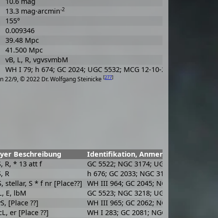
10.6 mag
-2
13.3 mag·arcmin
155°
0.009346
39.48 Mpc
41.500 Mpc
vB, L, R, vgvsvmbM
WH I 79; h 674; GC 2024; UGC 5532; MCG 12-10-25; CGCG 333-22
[
277
]
n 22/9, © 2022 Dr. Wolfgang Steinicke
yer Beschreibung
Identifikation, Anmerkungen
S, R, * 13 att f
GC 5522; NGC 3174; UGC 5519; MCG 12-
S, R
h 676; GC 2033; NGC 3194; UGC 5538; 
S, stellar, S * f nr [Place??]
WH III 964; GC 2045; NGC 3144; UGC 55
L, E, lbM
GC 5523; NGC 3218; UGC 5582; MCG 12-
vS, [Place ??]
WH III 965; GC 2062; NGC 3155; UGC 55
cL, er [Place ??]
WH I 283; GC 2081; NGC 3183; UGC 558