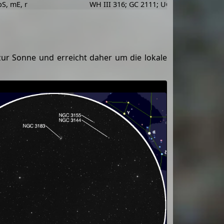
pS, mE, r
WH III 316; GC 2111; UGC 5732; MCG 12
 zur Sonne und erreicht daher um die lokale