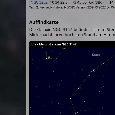
NGC 3252
10 34 22.3
+73 45 50
Gx (SBd)
14.
Revised+Historic NGC/IC Version 22/9, © 2022 Dr. W
Auffindkarte
Die Galaxie NGC 3147 befindet sich im Ste
Mitternacht ihren höchsten Stand am Himm
Ursa Maior
: Galaxie NGC 3147