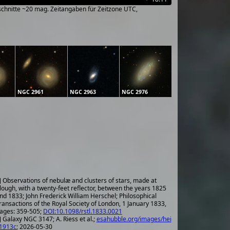
sschnitte ~20 mag. Zeitangaben für Zeitzone UTC,
NGC 2961
NGC 2963
NGC 2976
] Observations of nebulæ and clusters of stars, made at
lough, with a twenty-feet reflector, between the years 1825
nd 1833; John Frederick William Herschel; Philosophical
ransactions of the Royal Society of London, 1 January 1833,
ages: 359-505;
DOI:10.1098/rstl.1833.0021
] Galaxy NGC 3147; A. Riess et al.;
esahubble.org/images/hei
1913c
; 2026-05-30