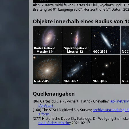
Karte mithilfe von Cartes du Ciel (Skychart) und ST
Breitengrad 0°, Längengrad 0°, Horizonthöhe 5°, Datum 20
Objekte innerhalb eines Radius von 1
Bodes Galaxie
Zigarrengalaxie
Messier 81
Messier 82
NGC 2591
NGC
NGC 2985
NGC 3027
NGC 3065
NGC
Quellenangaben
[96] Cartes du Ciel (Skychart); Patrick Chevalley;
ap-i.net/sk
t/en/start
[160] The STScI Digitized Sky Survey;
archive.stsci.edu/cgi-b
s_form
[277] Historische Deep-Sky Kataloge; Dr. Wolfgang Steinicke
ma-luft.de/steinicke
; 2021-02-17