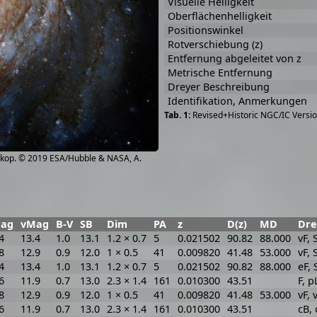
Visuelle Helligkeit
Oberflächenhelligkeit
Positionswinkel
Rotverschiebung (z)
Entfernung abgeleitet von z
Metrische Entfernung
Dreyer Beschreibung
Identifikation, Anmerkungen
Revised+Historic NGC/IC Versio
kop. © 2019 ESA/Hubble & NASA, A.
ag
vMag
B-V
SB
Dim
PA
z
D(z)
MD
Dre
4
13.4
1.0
13.1
1.2 × 0.7
5
0.021502
90.82
88.000
vF, 
8
12.9
0.9
12.0
1 × 0.5
41
0.009820
41.48
53.000
vF, 
4
13.4
1.0
13.1
1.2 × 0.7
5
0.021502
90.82
88.000
eF, 
6
11.9
0.7
13.0
2.3 × 1.4
161
0.010300
43.51
F, p
8
12.9
0.9
12.0
1 × 0.5
41
0.009820
41.48
53.000
vF, 
6
11.9
0.7
13.0
2.3 × 1.4
161
0.010300
43.51
cB, 