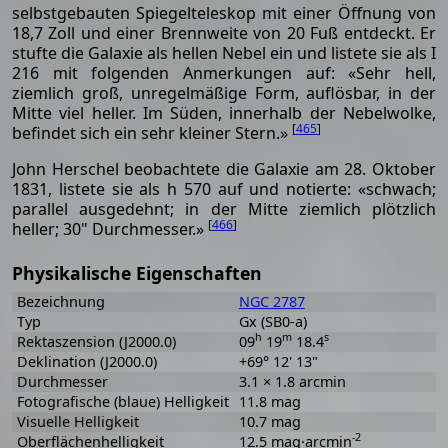
selbstgebauten Spiegelteleskop mit einer Öffnung von
18,7 Zoll und einer Brennweite von 20 Fuß entdeckt. Er
stufte die Galaxie als hellen Nebel ein und listete sie als I
216 mit folgenden Anmerkungen auf: «Sehr hell,
ziemlich groß, unregelmäßige Form, auflösbar, in der
Mitte viel heller. Im Süden, innerhalb der Nebelwolke,
[
465
]
befindet sich ein sehr kleiner Stern.»
John Herschel beobachtete die Galaxie am 28. Oktober
1831, listete sie als h 570 auf und notierte: «schwach;
parallel ausgedehnt; in der Mitte ziemlich plötzlich
[
466
]
heller; 30" Durchmesser.»
Physikalische Eigenschaften
Bezeichnung
NGC 2787
Typ
Gx (SB0-a)
h
m
s
Rektaszension (J2000.0)
09
19
18.4
Deklination (J2000.0)
+69° 12' 13"
Durchmesser
3.1 × 1.8 arcmin
Fotografische (blaue) Helligkeit
11.8 mag
Visuelle Helligkeit
10.7 mag
-2
Oberflächenhelligkeit
12.5 mag·arcmin