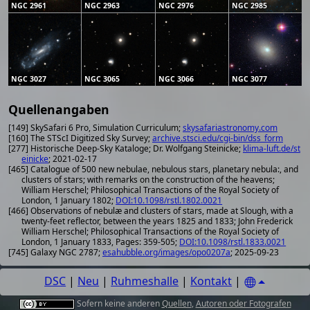
NGC 2961
NGC 2963
NGC 2976
NGC 2985
NGC 3027
NGC 3065
NGC 3066
NGC 3077
Quellenangaben
[149] SkySafari 6 Pro, Simulation Curriculum;
skysafariastronomy.com
[160] The STScI Digitized Sky Survey;
archive.stsci.edu/cgi-bin/dss_form
[277] Historische Deep-Sky Kataloge; Dr. Wolfgang Steinicke;
klima-luft.de/st
einicke
; 2021-02-17
[465] Catalogue of 500 new nebulae, nebulous stars, planetary nebula:, and
clusters of stars; with remarks on the construction of the heavens;
William Herschel; Philosophical Transactions of the Royal Society of
London, 1 January 1802;
DOI:10.1098/rstl.1802.0021
[466] Observations of nebulæ and clusters of stars, made at Slough, with a
twenty-feet reflector, between the years 1825 and 1833; John Frederick
William Herschel; Philosophical Transactions of the Royal Society of
London, 1 January 1833, Pages: 359-505;
DOI:10.1098/rstl.1833.0021
[745] Galaxy NGC 2787;
esahubble.org/images/opo0207a
; 2025-09-23
DSC
|
Neu
|
Ruhmeshalle
|
Kontakt
|
Sofern keine anderen
Quellen
,
Autoren oder Fotografen