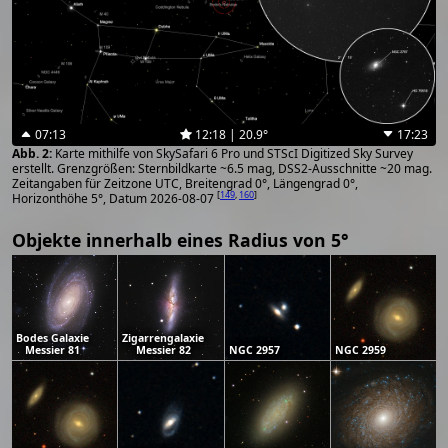
07:13
12:18 | 20.9°
17:23
Karte mithilfe von SkySafari 6 Pro und STScI Digitized Sky Survey
erstellt. Grenzgrößen: Sternbildkarte ~6.5 mag, DSS2-Ausschnitte ~20 mag.
Zeitangaben für Zeitzone UTC, Breitengrad 0°, Längengrad 0°,
[
149
,
160
]
Horizonthöhe 5°, Datum 2026-08-07
Objekte innerhalb eines Radius von 5°
Bodes Galaxie
Zigarrengalaxie
Messier 81
Messier 82
NGC 2957
NGC 2959