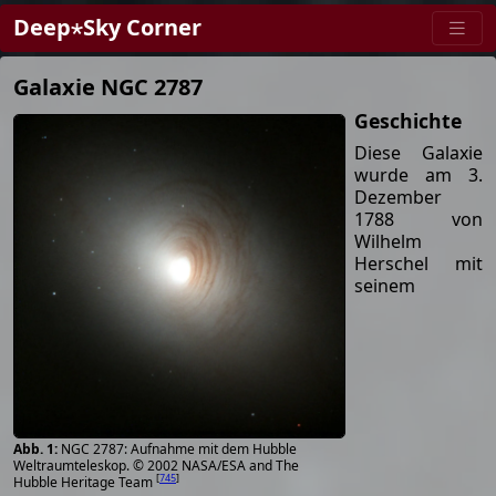
Deep⋆Sky Corner
Galaxie NGC 2787
Geschichte
Diese Galaxie
wurde am 3.
Dezember
1788 von
Wilhelm
Herschel mit
seinem
NGC 2787: Aufnahme mit dem Hubble
Weltraumteleskop. © 2002 NASA/ESA and The
[
745
]
Hubble Heritage Team