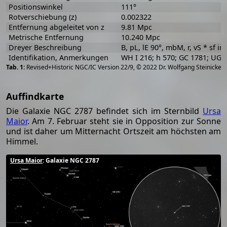
Positionswinkel
111°
Rotverschiebung (z)
0.002322
Entfernung abgeleitet von z
9.81 Mpc
Metrische Entfernung
10.240 Mpc
Dreyer Beschreibung
B, pL, lE 90°, mbM, r, vS * sf in
Identifikation, Anmerkungen
WH I 216; h 570; GC 1781; UGC
[
2
Revised+Historic NGC/IC Version 22/9, © 2022 Dr. Wolfgang Steinicke
Auffindkarte
Die Galaxie NGC 2787 befindet sich im Sternbild
Ursa
Maior
. Am 7. Februar steht sie in Opposition zur Sonne
und ist daher um Mitternacht Ortszeit am höchsten am
Himmel.
Ursa Maior
: Galaxie NGC 2787