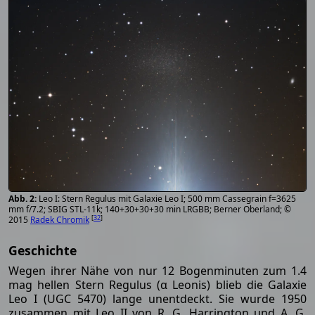
Leo I: Stern Regulus mit Galaxie Leo I; 500 mm Cassegrain f=3625
mm f/7.2; SBIG STL-11k; 140+30+30+30 min LRGBB; Berner Oberland; ©
[
32
]
2015
Radek Chromik
Geschichte
Wegen ihrer Nähe von nur 12 Bogenminuten zum 1.4
mag hellen Stern Regulus (α Leonis) blieb die Galaxie
Leo I (UGC 5470) lange unentdeckt. Sie wurde 1950
zusammen mit Leo II von R. G. Harrington und A. G.