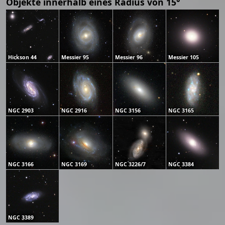
Objekte innerhalb eines Radius von 15°
Hickson 44
Messier 95
Messier 96
Messier 105
NGC 2903
NGC 2916
NGC 3156
NGC 3165
NGC 3166
NGC 3169
NGC 3226/7
NGC 3384
NGC 3389