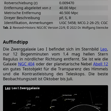
Rotverschiebung (z)
0.009470
Entfernung abgeleitet von z
40.00 Mpc
Metrische Entfernung
40.500 Mpc
Dreyer Beschreibung
pF, S, R
Identifikation, Anmerkungen
UGC 5458; MCG 2-26-25; CGCG 
[
2
Revised+Historic NGC/IC Version 22/9, © 2022 Dr. Wolfgang Steinicke
Auffindtipp
Die Zwerggalaxie Leo I befindet sich im Sternbild
Leo
,
nur 12 Bogenminuten vom 1.4 mag hellen Stern
Regulus in nördlicher Richtung entfernt. Sie ist wie die
Galaxie
NGC 404
oder der planetarische Nebel
Abell 12
ein gutes Testobjekt für die Transparenz des Himmels
und die Kontrastleistung des Teleskops. Die beste
Beobachtungszeit ist Oktober bis Juli.
Leo
: Leo I Zwerggalaxie