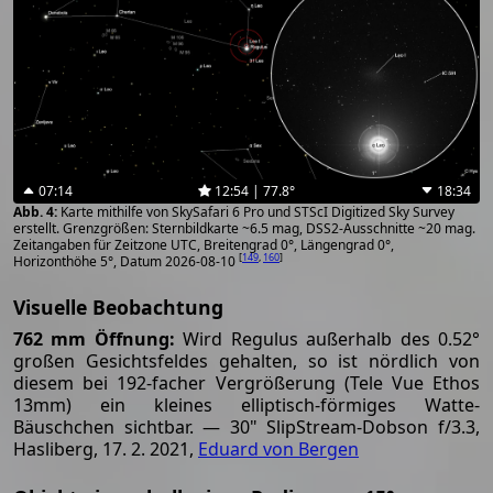
07:14
12:54 | 77.8°
18:34
Karte mithilfe von SkySafari 6 Pro und STScI Digitized Sky Survey
erstellt. Grenzgrößen: Sternbildkarte ~6.5 mag, DSS2-Ausschnitte ~20 mag.
Zeitangaben für Zeitzone UTC, Breitengrad 0°, Längengrad 0°,
[
149
,
160
]
Horizonthöhe 5°, Datum 2026-08-10
Visuelle Beobachtung
762 mm Öffnung:
Wird Regulus außerhalb des 0.52°
großen Gesichtsfeldes gehalten, so ist nördlich von
diesem bei 192-facher Vergrößerung (Tele Vue Ethos
13mm) ein kleines elliptisch-förmiges Watte-
Bäuschchen sichtbar. — 30" SlipStream-Dobson f/3.3,
Hasliberg, 17. 2. 2021,
Eduard von Bergen