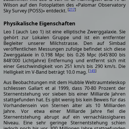
Wilson auf den Fotoplatten des «Palomar Observatory
[
217
]
Sky Survey (POSS)» entdeckt.
Physikalische Eigenschaften
Leo I (auch Leo 1) ist eine elliptische Zwerggalaxie. Sie
gehört zur Lokalen Gruppe und ist ein entfernter
Begleiter unserer Milchstrasse. Den auf Simbad
veröffentlichen Messungen zufolge befindet sich diese
Zwerggalaxie in 0.198 Mpc bis 0.26 Mpc (645'800 bis
848'000 Lichtjahre) Entfernung und entfernt sich mit
einer Geschwindigkeit von 251 km/s bis 290 km/s. Die
[
145
]
Helligkeit im V-Band beträgt 10.0 mag.
Aus Beobachtungen mit dem Hubble Weltraumteleskop
schliessen Gallart et al 1999, dass 70-80 Prozent der
Sternentstehung vor sieben bis einer Milliarde Jahren
stattgefunden hat. Es gibt wenig bis kein Beweis für das
Vorhandensein von Sternen älter als 10 Milliarden
Jahre. Vor etwa einer Milliarde Jahre fiel die
Sternentstehung abrupt auf ein vernachlässigbares
Niveau. Eine sehr geringe Sternentstehung schien
jedoch noch bis vor 300 Millionen Jahre stattgefunden