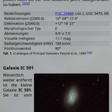
[
264
]
zu haben.
Bezeichnungen
PGC 29488
: Leo I, UGC 5470, MC
h
m
s
Rektaszension (J2000.0)
10
08
27.4
Deklination (J2000.0)
+12° 18' 27"
Morphologischer Typ
E
Abmessungen
9.9' x 7.5'
Visuelle Helligkeit
11.1 mag
Radialgeschwindigkeit (HRV)
168 km/s
Positionswinkel
80°
[
144
]
«Catalogue of Principal Galaxies» Paturel et al., 1989
Galaxie IC 591
Wesentlich
weiter entfernt
ist die kleine
Galaxie
IC 591
.
Sie ist vom