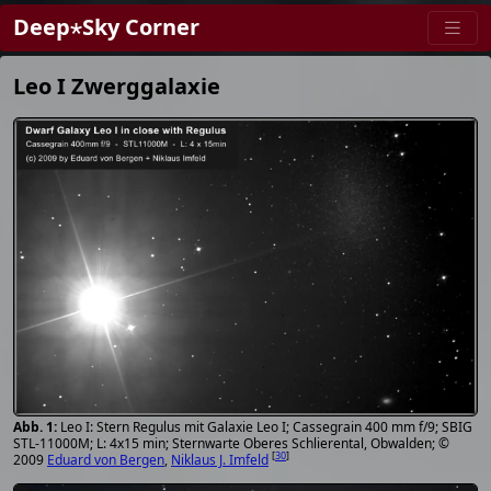
Deep⋆Sky Corner
Leo I Zwerggalaxie
Leo I: Stern Regulus mit Galaxie Leo I; Cassegrain 400 mm f/9; SBIG
STL-11000M; L: 4x15 min; Sternwarte Oberes Schlierental, Obwalden; ©
[
30
]
2009
Eduard von Bergen
,
Niklaus J. Imfeld