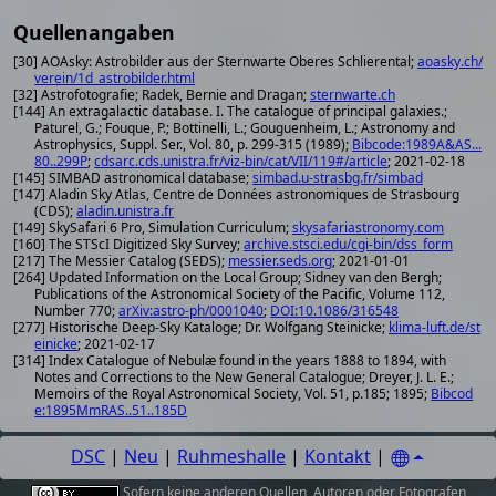
Quellenangaben
[30] AOAsky: Astrobilder aus der Sternwarte Oberes Schlierental;
aoasky.ch/
verein/1d_astrobilder.html
[32] Astrofotografie; Radek, Bernie and Dragan;
sternwarte.ch
[144] An extragalactic database. I. The catalogue of principal galaxies.;
Paturel, G.; Fouque, P.; Bottinelli, L.; Gouguenheim, L.; Astronomy and
Astrophysics, Suppl. Ser., Vol. 80, p. 299-315 (1989);
Bibcode:1989A&AS...
80..299P
;
cdsarc.cds.unistra.fr/viz-bin/cat/VII/119#/article
; 2021-02-18
[145] SIMBAD astronomical database;
simbad.u-strasbg.fr/simbad
[147] Aladin Sky Atlas, Centre de Données astronomiques de Strasbourg
(CDS);
aladin.unistra.fr
[149] SkySafari 6 Pro, Simulation Curriculum;
skysafariastronomy.com
[160] The STScI Digitized Sky Survey;
archive.stsci.edu/cgi-bin/dss_form
[217] The Messier Catalog (SEDS);
messier.seds.org
; 2021-01-01
[264] Updated Information on the Local Group; Sidney van den Bergh;
Publications of the Astronomical Society of the Pacific, Volume 112,
Number 770;
arXiv:astro-ph/0001040
;
DOI:10.1086/316548
[277] Historische Deep-Sky Kataloge; Dr. Wolfgang Steinicke;
klima-luft.de/st
einicke
; 2021-02-17
[314] Index Catalogue of Nebulæ found in the years 1888 to 1894, with
Notes and Corrections to the New General Catalogue; Dreyer, J. L. E.;
Memoirs of the Royal Astronomical Society, Vol. 51, p.185; 1895;
Bibcod
e:1895MmRAS..51..185D
DSC
|
Neu
|
Ruhmeshalle
|
Kontakt
|
Sofern keine anderen
Quellen
,
Autoren oder Fotografen