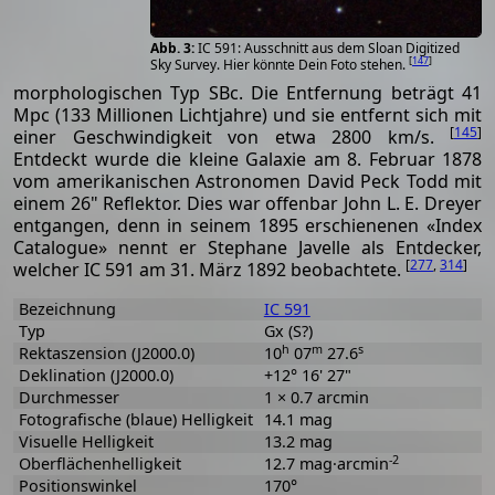
IC 591: Ausschnitt aus dem Sloan Digitized
[
147
]
Sky Survey. Hier könnte Dein Foto stehen.
morphologischen Typ SBc. Die Entfernung beträgt 41
Mpc (133 Millionen Lichtjahre) und sie entfernt sich mit
[
145
]
einer Geschwindigkeit von etwa 2800 km/s.
Entdeckt wurde die kleine Galaxie am 8. Februar 1878
vom amerikanischen Astronomen David Peck Todd mit
einem 26" Reflektor. Dies war offenbar John L. E. Dreyer
entgangen, denn in seinem 1895 erschienenen «Index
Catalogue» nennt er Stephane Javelle als Entdecker,
[
277
,
314
]
welcher IC 591 am 31. März 1892 beobachtete.
Bezeichnung
IC 591
Typ
Gx (S?)
h
m
s
Rektaszension (J2000.0)
10
07
27.6
Deklination (J2000.0)
+12° 16' 27"
Durchmesser
1 × 0.7 arcmin
Fotografische (blaue) Helligkeit
14.1 mag
Visuelle Helligkeit
13.2 mag
-2
Oberflächenhelligkeit
12.7 mag·arcmin
Positionswinkel
170°