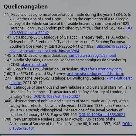
Quellenangaben
[11] Results of astronomical observations made during the years 1834, 5, 6,
7, 8, at the Cape of Good Hope ... : being the completion of a telescopic
survey of the whole surface of the visible heavens, commenced in 1825;
Herschel, John F. W.; London: published by Smith, Elder and Co., 1847;
DO
I:10.3931/e-rara-22242
[141] Strasbourg-ESO Catalogue of Galactic Planetary Nebulae; A. Acker, F.
Ochsenbein, B. Stenholm, R. Tylenda, J. Marcout, C. Schohn; European
Southern Observatory; ISBN 3-923524-41-2 (1992);
Bibcode:1992secg.b
ook.....A
;
cdsarc.unistra.fr/viz-bin/cat/V/84
[145] SIMBAD astronomical database;
simbad.u-strasbg.fr/simbad
[147] Aladin Sky Atlas, Centre de Données astronomiques de Strasbourg
(CDS);
aladin.unistra.fr
[149] SkySafari 6 Pro, Simulation Curriculum;
skysafariastronomy.com
[160] The STScI Digitized Sky Survey;
archive.stsci.edu/cgi-bin/dss_form
[277] Historische Deep-Sky Kataloge; Dr. Wolfgang Steinicke;
klima-luft.de/st
einicke
; 2021-02-17
[463] Catalogue of one thousand new nebulae and clusters of stars; William
Herschel; Philosophical Transactions of the Royal Society of London, 1
January 1786;
DOI:10.1098/rstl.1786.0027
[466] Observations of nebulæ and clusters of stars, made at Slough, with a
twenty-feet reflector, between the years 1825 and 1833; John Frederick
William Herschel; Philosophical Transactions of the Royal Society of
London, 1 January 1833, Pages: 359-505;
DOI:10.1098/rstl.1833.0021
[700] New Emission Nebulae (III); R. Minkowski; Publications of the
Astronomical Society of the Pacific, Volume 60, Number 357, 1948;
DOI:1
0.1086/126101