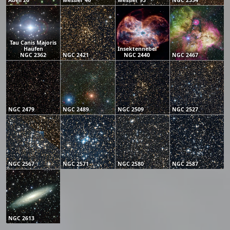
Abell 26
Messier 46
Messier 93
NGC 2354
Tau Canis Majoris
Haufen
Insektennebel
NGC 2362
NGC 2421
NGC 2440
NGC 2467
NGC 2479
NGC 2489
NGC 2509
NGC 2527
NGC 2567
NGC 2571
NGC 2580
NGC 2587
NGC 2613