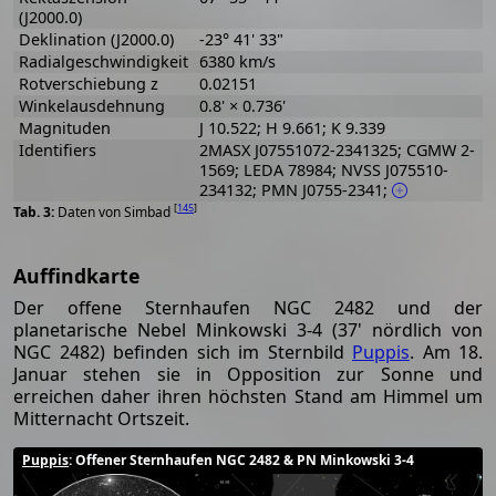
(J2000.0)
Deklination (J2000.0)
-23° 41' 33"
Radialgeschwindigkeit
6380 km/s
Rotverschiebung z
0.02151
Winkelausdehnung
0.8' × 0.736'
Magnituden
J 10.522; H 9.661; K 9.339
Identifiers
2MASX J07551072-2341325; CGMW 2-
1569; LEDA 78984; NVSS J075510-
234132; PMN J0755-2341;
[
145
]
Daten von Simbad
Auffindkarte
Der offene Sternhaufen NGC 2482 und der
planetarische Nebel Minkowski 3-4 (37' nördlich von
NGC 2482) befinden sich im Sternbild
Puppis
. Am 18.
Januar stehen sie in Opposition zur Sonne und
erreichen daher ihren höchsten Stand am Himmel um
Mitternacht Ortszeit.
Puppis
: Offener Sternhaufen NGC 2482 & PN Minkowski 3-4