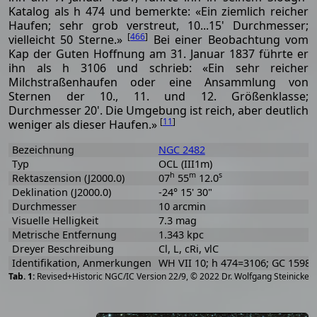
Katalog als h 474 und bemerkte: «Ein ziemlich reicher
Haufen; sehr grob verstreut, 10...15' Durchmesser;
[
466
]
vielleicht 50 Sterne.»
Bei einer Beobachtung vom
Kap der Guten Hoffnung am 31. Januar 1837 führte er
ihn als h 3106 und schrieb: «Ein sehr reicher
Milchstraßenhaufen oder eine Ansammlung von
Sternen der 10., 11. und 12. Größenklasse;
Durchmesser 20'. Die Umgebung ist reich, aber deutlich
[
11
]
weniger als dieser Haufen.»
Bezeichnung
NGC 2482
Typ
OCL (III1m)
h
m
s
Rektaszension (J2000.0)
07
55
12.0
Deklination (J2000.0)
-24° 15' 30"
Durchmesser
10 arcmin
Visuelle Helligkeit
7.3 mag
Metrische Entfernung
1.343 kpc
Dreyer Beschreibung
Cl, L, cRi, vlC
Identifikation, Anmerkungen
WH VII 10; h 474=3106; GC 1598;
[
2
Revised+Historic NGC/IC Version 22/9, © 2022 Dr. Wolfgang Steinicke