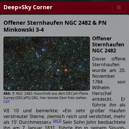
Deep⋆Sky Corner
Offener Sternhaufen NGC 2482 & PN
Minkowski 3-4
Offener
Sternhaufen
NGC 2482
Dieser offene
Sternhaufen
wurde am 20.
November
1784 von
Wilhelm
Herschel
NGC 2482: Ausschnitt aus dem DECam Plane
Survey (DECaPS) DR2. Hier könnte Dein Foto stehen.
entdeckt. Er
[
147
]
führte ihn als
VII 10 und bemerkte: «Ein sehr großer Haufen
verstreuter Sterne, ziemlich reich und verdichtet, mehr
[
463
]
als 15' Durchmesser.»
Sein Sohn John beobachtete
ihn am 7. Januar 1831, führte ihn in seinem Slough-