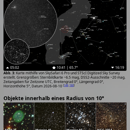
05:02
10:41 | 65.7°
16:19
Karte mithilfe von SkySafari 6 Pro und STScI Digitized Sky Survey
erstellt. Grenzgrößen: Sternbildkarte ~6.5 mag, DSS2-Ausschnitte ~20 mag.
Zeitangaben für Zeitzone UTC, Breitengrad 0°, Längengrad 0°,
[
149
,
160
]
Horizonthöhe 5°, Datum 2026-08-10
Objekte innerhalb eines Radius von 10°