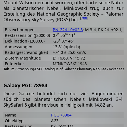
Mount Wilson gemacht wurden, offenbarte seine Natur
als planetarischer Nebel. Minkowski trug auch zur
Erstellung des National Geographic Society – Palomar
[
700
]
Observatory Sky Survey (POSS) bei.
Bezeichnungen
PN G241.0+02.3
: M 3-4, PK 241+02.1, A
h
m
s
Rektaszension (J2000.0)
07
55
11
Deklination (J2000.0)
-23° 37' 46"
Abmessungen
13.8" (optisch)
Radialgeschwindigkeit
+74.0 ± 25.0 km/s
Z-Stern Magnitude
B: 16.68, V: 15.72
Entdecker
MINKOWSKI 1948
«Strasbourg-ESO Catalogue of Galactic Planetary Nebulae» Acker et al
Galaxy PGC 78984
Diese Galaxie befindet sich nur vier Bogenminuten
südlich des planetarischen Nebels Minkowski 3-4.
SkySafari 6 gibt ihre visuelle Helligkeit mit 14,82 an.
Name
PGC 78984
Objekttyp
AG?
h
m
s
Rektaszension
07
55
11