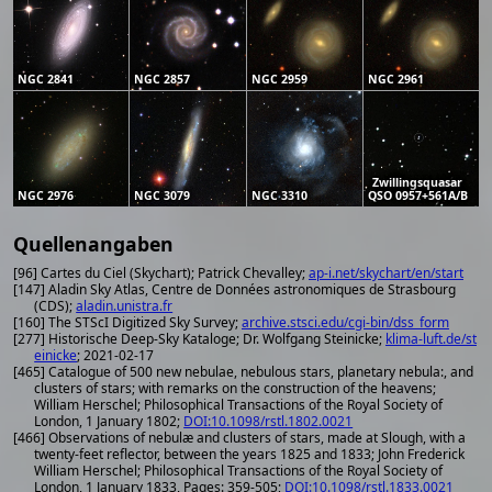
NGC 2841
NGC 2857
NGC 2959
NGC 2961
Zwillingsquasar
NGC 2976
NGC 3079
NGC 3310
QSO 0957+561A/B
Quellenangaben
[96] Cartes du Ciel (Skychart); Patrick Chevalley;
ap-i.net/skychart/en/start
[147] Aladin Sky Atlas, Centre de Données astronomiques de Strasbourg
(CDS);
aladin.unistra.fr
[160] The STScI Digitized Sky Survey;
archive.stsci.edu/cgi-bin/dss_form
[277] Historische Deep-Sky Kataloge; Dr. Wolfgang Steinicke;
klima-luft.de/st
einicke
; 2021-02-17
[465] Catalogue of 500 new nebulae, nebulous stars, planetary nebula:, and
clusters of stars; with remarks on the construction of the heavens;
William Herschel; Philosophical Transactions of the Royal Society of
London, 1 January 1802;
DOI:10.1098/rstl.1802.0021
[466] Observations of nebulæ and clusters of stars, made at Slough, with a
twenty-feet reflector, between the years 1825 and 1833; John Frederick
William Herschel; Philosophical Transactions of the Royal Society of
London, 1 January 1833, Pages: 359-505;
DOI:10.1098/rstl.1833.0021