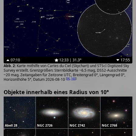
07:10
12:33 | 31.3°
17:55
Karte mithilfe von Cartes du Ciel (Skychart) und STScI Digitized Sky
Survey erstellt. Grenzgrößen: Sternbildkarte ~6.5 mag, DSS2-Ausschnitte
~20 mag. Zeitangaben für Zeitzone UTC, Breitengrad 0°, Längengrad 0°,
[
96
,
160
]
Horizonthöhe 5°, Datum 2026-08-10
Objekte innerhalb eines Radius von 10°
Abell 28
NGC 2726
NGC 2742
NGC 2768