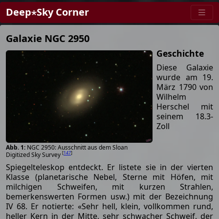
Deep⋆Sky Corner
Galaxie NGC 2950
Geschichte
Diese Galaxie
wurde am 19.
März 1790 von
Wilhelm
Herschel mit
seinem 18.3-
Zoll
NGC 2950: Ausschnitt aus dem Sloan
[
147
]
Digitized Sky Survey
Spiegelteleskop entdeckt. Er listete sie in der vierten
Klasse (planetarische Nebel, Sterne mit Höfen, mit
milchigen Schweifen, mit kurzen Strahlen,
bemerkenswerten Formen usw.) mit der Bezeichnung
IV 68. Er notierte: «Sehr hell, klein, vollkommen rund,
heller Kern in der Mitte, sehr schwacher Schweif, der