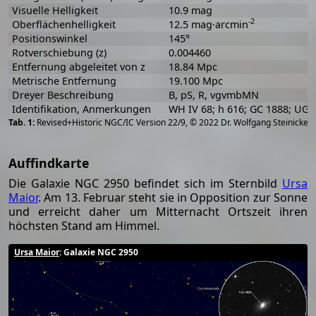
Visuelle Helligkeit
10.9 mag
-2
Oberflächenhelligkeit
12.5 mag·arcmin
Positionswinkel
145°
Rotverschiebung (z)
0.004460
Entfernung abgeleitet von z
18.84 Mpc
Metrische Entfernung
19.100 Mpc
Dreyer Beschreibung
B, pS, R, vgvmbMN
Identifikation, Anmerkungen
WH IV 68; h 616; GC 1888; UG
[
2
Revised+Historic NGC/IC Version 22/9, © 2022 Dr. Wolfgang Steinicke
Auffindkarte
Die Galaxie NGC 2950 befindet sich im Sternbild
Ursa
Maior
. Am 13. Februar steht sie in Opposition zur Sonne
und erreicht daher um Mitternacht Ortszeit ihren
höchsten Stand am Himmel.
Ursa Maior
: Galaxie NGC 2950