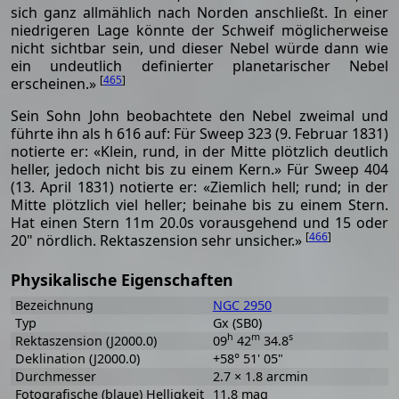
sich ganz allmählich nach Norden anschließt. In einer
niedrigeren Lage könnte der Schweif möglicherweise
nicht sichtbar sein, und dieser Nebel würde dann wie
ein undeutlich definierter planetarischer Nebel
[
465
]
erscheinen.»
Sein Sohn John beobachtete den Nebel zweimal und
führte ihn als h 616 auf: Für Sweep 323 (9. Februar 1831)
notierte er: «Klein, rund, in der Mitte plötzlich deutlich
heller, jedoch nicht bis zu einem Kern.» Für Sweep 404
(13. April 1831) notierte er: «Ziemlich hell; rund; in der
Mitte plötzlich viel heller; beinahe bis zu einem Stern.
Hat einen Stern 11m 20.0s vorausgehend und 15 oder
[
466
]
20" nördlich. Rektaszension sehr unsicher.»
Physikalische Eigenschaften
Bezeichnung
NGC 2950
Typ
Gx (SB0)
h
m
s
Rektaszension (J2000.0)
09
42
34.8
Deklination (J2000.0)
+58° 51' 05"
Durchmesser
2.7 × 1.8 arcmin
Fotografische (blaue) Helligkeit
11.8 mag