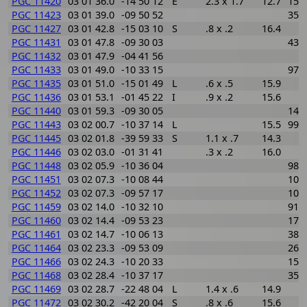
PGC 11420
03 01 36.0
-14 50 12
E
2.3 x 1.7
12.7
155
PGC 11423
03 01 39.0
-09 50 52
359
PGC 11427
03 01 42.8
-15 03 10
S
.8 x .2
16.4
PGC 11431
03 01 47.8
-09 30 03
433
PGC 11432
03 01 47.9
-04 41 56
PGC 11433
03 01 49.0
-10 33 15
974
PGC 11435
03 01 51.0
-15 01 49
L
.6 x .5
15.9
PGC 11436
03 01 53.1
-01 45 22
I
.9 x .2
15.6
PGC 11440
03 01 59.3
-09 30 05
145
PGC 11443
03 02 00.7
-10 37 14
L
15.5
997
PGC 11445
03 02 01.8
-39 59 33
S
1.1 x .7
14.3
PGC 11446
03 02 03.0
-01 31 41
.3 x .2
16.0
PGC 11448
03 02 05.9
-10 36 04
986
PGC 11451
03 02 07.3
-10 08 44
101
PGC 11452
03 02 07.3
-09 57 17
104
PGC 11459
03 02 14.0
-10 32 10
912
PGC 11460
03 02 14.4
-09 53 23
173
PGC 11461
03 02 14.7
-10 06 13
380
PGC 11464
03 02 23.3
-09 53 09
262
PGC 11466
03 02 24.3
-10 20 33
158
PGC 11468
03 02 28.4
-10 37 17
350
PGC 11469
03 02 28.7
-22 48 04
L
1.4 x .6
14.9
PGC 11472
03 02 30.2
-42 20 04
S
.8 x .6
15.6