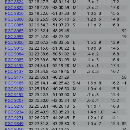
PGC 8824
02 18 47.5
-48 01 14
M
.3 x .2
17.2
PGC 8825
02 18 47.9
-48 00 59
M
.3 x .2
17.8
PGC 8856
02 19 22.6
-51 37 33
M
1.0 x .3
15.6
PGC 8860
02 19 26.9
-50 51 10
S
1.2 x .6
14.8
PGC 8885
02 19 54.3
-51 07 23
S
1.1 x .2
16.0
PGC 8965
02 21 32.1
-48 29 48
920
PGC 8993
02 21 57.0
-48 27 02
190
PGC 9006
02 22 07.2
-48 33 56
E
1.5 x .9
13.9
PGC 9015
02 22 15.6
-51 06 22
L
1.0 x .9
14.5
PGC 9084
02 23 38.6
-50 51 02
M
.4 x .2
16.8
PGC 9085
02 23 39.6
-50 51 03
M
.4 x .3
16.6
PGC 9135
02 24 34.1
-52 19 28
M
.3 x .1
17.4
PGC 9137
02 24 34.8
-52 18 46
M
.3 x .3
16.7
PGC 9177
02 25 06.1
-40 27 29
589
PGC 9185
02 25 14.1
-40 25 42
S M
1.6 x .8
16.2
117
PGC 9190
02 25 18.0
-40 26 30
M
1.0 x .4
15.6
PGC 9195
02 25 22.3
-51 53 00
M
.7 x .3
15.4
PGC 9207
02 25 30.0
-42 05 24
M
.6 x .4
15.2
PGC 9210
02 25 33.1
-46 26 13
S
1.1 x .1
16.3
PGC 9234
02 25 49.9
-53 05 20
L
1.4 x 1.0
14.1
PGC 9271
02 26 20.7
-44 26 45
E
1.2 x 1.0
14.1
PGC 9349
02 27 31.8
-43 28 30
S
1.0 x .7
15.4
851
PGC 9350
02 27 31.8
-51 13 45
740