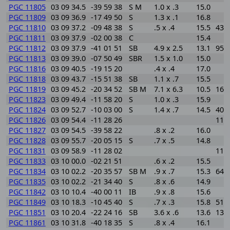
PGC 11805
03 09 34.5
-39 59 38
S M
1.0 x .3
15.0
PGC 11809
03 09 36.9
-17 49 50
S
1.3 x .1
16.8
PGC 11810
03 09 37.2
-09 48 38
S
.5 x .4
15.5
431
PGC 11811
03 09 37.9
-02 00 38
C
15.4
PGC 11812
03 09 37.9
-41 01 51
SB
4.9 x 2.5
13.1
951
PGC 11813
03 09 39.0
-07 50 49
SBR
1.5 x 1.0
15.0
PGC 11816
03 09 40.5
-19 15 20
.4 x .4
17.0
PGC 11818
03 09 43.7
-15 51 38
SB
1.1 x .7
15.5
PGC 11819
03 09 45.2
-20 34 52
SB M
7.1 x 6.3
10.5
168
PGC 11823
03 09 49.4
-11 58 20
S
1.0 x .3
15.9
PGC 11824
03 09 52.7
-10 03 00
S
1.4 x .7
14.5
401
PGC 11826
03 09 54.4
-11 28 26
118
PGC 11827
03 09 54.5
-39 58 22
.8 x .2
16.0
PGC 11828
03 09 55.7
-20 05 15
S
.7 x .5
14.8
PGC 11831
03 09 58.9
-11 28 02
117
PGC 11833
03 10 00.0
-02 21 51
.6 x .2
15.5
PGC 11834
03 10 02.2
-20 35 57
SB M
.9 x .7
15.3
649
PGC 11835
03 10 02.2
-21 34 40
S
.8 x .6
14.9
PGC 11842
03 10 10.4
-40 00 11
IB
.9 x .8
15.6
PGC 11849
03 10 18.3
-10 45 40
S
.7 x .3
15.8
514
PGC 11851
03 10 20.4
-22 24 16
SB
3.6 x .6
13.6
132
PGC 11861
03 10 31.8
-40 18 35
S
.8 x .4
16.1