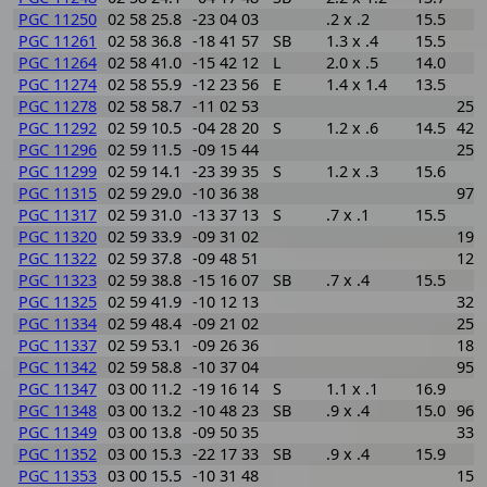
PGC 11250
02 58 25.8
-23 04 03
.2 x .2
15.5
PGC 11261
02 58 36.8
-18 41 57
SB
1.3 x .4
15.5
PGC 11264
02 58 41.0
-15 42 12
L
2.0 x .5
14.0
PGC 11274
02 58 55.9
-12 23 56
E
1.4 x 1.4
13.5
PGC 11278
02 58 58.7
-11 02 53
255
PGC 11292
02 59 10.5
-04 28 20
S
1.2 x .6
14.5
422
PGC 11296
02 59 11.5
-09 15 44
259
PGC 11299
02 59 14.1
-23 39 35
S
1.2 x .3
15.6
PGC 11315
02 59 29.0
-10 36 38
978
PGC 11317
02 59 31.0
-13 37 13
S
.7 x .1
15.5
PGC 11320
02 59 33.9
-09 31 02
191
PGC 11322
02 59 37.8
-09 48 51
128
PGC 11323
02 59 38.8
-15 16 07
SB
.7 x .4
15.5
PGC 11325
02 59 41.9
-10 12 13
325
PGC 11334
02 59 48.4
-09 21 02
258
PGC 11337
02 59 53.1
-09 26 36
188
PGC 11342
02 59 58.8
-10 37 04
959
PGC 11347
03 00 11.2
-19 16 14
S
1.1 x .1
16.9
PGC 11348
03 00 13.2
-10 48 23
SB
.9 x .4
15.0
964
PGC 11349
03 00 13.8
-09 50 35
336
PGC 11352
03 00 15.3
-22 17 33
SB
.9 x .4
15.9
PGC 11353
03 00 15.5
-10 31 48
158