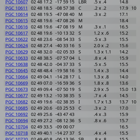
PGC 10607
02 48 17.2
-17 59 15
LBR
.5 x .4
14.8
PGC 10611
02 48 18.5
-08 57 38
C
.2 x .2
17.9
108
PGC 10614
02 48 19.5
-47 08 40
M
.3 x .2
17.1
PGC 10615
02 48 19.6
-47 08 26
M
18.4
PGC 10616
02 48 19.6
-47 08 19
M
.3 x .1
16.5
PGC 10617
02 48 19.6
-10 13 32
S
1.2 x .6
15.2
PGC 10622
02 48 23.6
-08 54 33
S
.5 x .3
15.5
PGC 10624
02 48 27.4
-40 33 16
S
2.0 x .2
15.6
PGC 10629
02 48 32.0
-02 05 33
S
1.3 x 1.1
14.2
PGC 10633
02 48 38.5
-07 57 04
L
.8 x .4
15.9
PGC 10638
02 48 42.0
-04 37 33
S
.5 x .5
15.5
PGC 10645
02 48 48.4
-19 58 16
S
1.4 x .3
14.4
PGC 10664
02 49 04.1
-14 28 17
L
1.3 x .8
14.0
PGC 10669
02 49 07.0
-16 59 36
S
1.8 x .8
13.6
PGC 10673
02 49 09.4
-07 50 19
S
2.9 x .5
15.0
133
PGC 10677
02 49 13.2
-10 38 35
S
.7 x .4
14.5
PGC 10682
02 49 19.6
-02 38 35
I
1.7 x 1.3
13.7
109
PGC 10685
02 49 20.6
-03 25 53
C
.3 x .2
17.0
PGC 10692
02 49 25.6
-43 47 43
.4 x .3
15.9
PGC 10694
02 49 27.2
-08 12 36
S
.8 x .6
15.7
PGC 10704
02 49 33.5
-09 00 07
16.5
PGC 10718
02 49 40.1
-14 27 37
S
.4 x .4
15.5
PGC 10720
02 49 40.8
-06 13 36
SB
.8 x .8
15.5