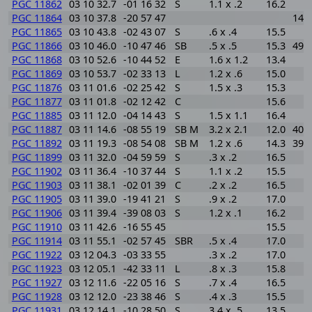
PGC 11862
03 10 32.7
-01 16 32
S
1.1 x .2
16.2
PGC 11864
03 10 37.8
-20 57 47
144
PGC 11865
03 10 43.8
-02 43 07
S
.6 x .4
15.5
PGC 11866
03 10 46.0
-10 47 46
SB
.5 x .5
15.3
494
PGC 11868
03 10 52.6
-10 44 52
E
1.6 x 1.2
13.4
PGC 11869
03 10 53.7
-02 33 13
L
1.2 x .6
15.0
PGC 11876
03 11 01.6
-02 25 42
S
1.5 x .3
15.3
PGC 11877
03 11 01.8
-02 12 42
C
15.6
PGC 11885
03 11 12.0
-04 14 43
S
1.5 x 1.1
16.4
PGC 11887
03 11 14.6
-08 55 19
SB M
3.2 x 2.1
12.0
402
PGC 11892
03 11 19.3
-08 54 08
SB M
1.2 x .6
14.3
393
PGC 11899
03 11 32.0
-04 59 59
S
.3 x .2
16.5
PGC 11902
03 11 36.4
-10 37 44
S
1.1 x .2
15.5
PGC 11903
03 11 38.1
-02 01 39
C
.2 x .2
16.5
PGC 11905
03 11 39.0
-19 41 21
S
.9 x .2
17.0
PGC 11906
03 11 39.4
-39 08 03
S
1.2 x .1
16.2
PGC 11910
03 11 42.6
-16 55 45
15.5
PGC 11914
03 11 55.1
-02 57 45
SBR
.5 x .4
17.0
PGC 11922
03 12 04.3
-03 33 55
.3 x .2
17.0
PGC 11923
03 12 05.1
-42 33 11
L
.8 x .3
15.8
PGC 11927
03 12 11.6
-22 05 16
S
.7 x .4
16.5
PGC 11928
03 12 12.0
-23 38 46
S
.4 x .3
15.5
PGC 11931
03 12 14.1
-10 28 50
S
3.4 x .5
13.5