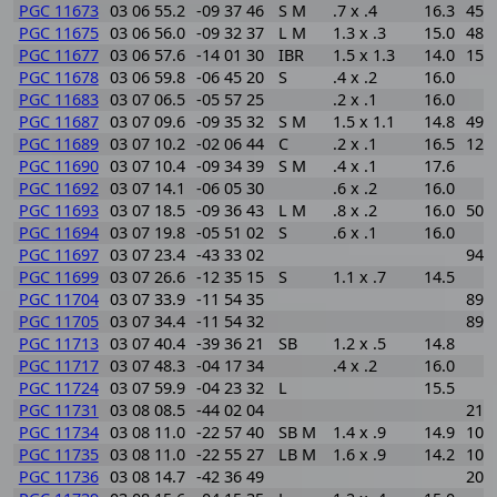
PGC 11673
03 06 55.2
-09 37 46
S M
.7 x .4
16.3
451
PGC 11675
03 06 56.0
-09 32 37
L M
1.3 x .3
15.0
484
PGC 11677
03 06 57.6
-14 01 30
IBR
1.5 x 1.3
14.0
152
PGC 11678
03 06 59.8
-06 45 20
S
.4 x .2
16.0
PGC 11683
03 07 06.5
-05 57 25
.2 x .1
16.0
PGC 11687
03 07 09.6
-09 35 32
S M
1.5 x 1.1
14.8
493
PGC 11689
03 07 10.2
-02 06 44
C
.2 x .1
16.5
127
PGC 11690
03 07 10.4
-09 34 39
S M
.4 x .1
17.6
PGC 11692
03 07 14.1
-06 05 30
.6 x .2
16.0
PGC 11693
03 07 18.5
-09 36 43
L M
.8 x .2
16.0
501
PGC 11694
03 07 19.8
-05 51 02
S
.6 x .1
16.0
PGC 11697
03 07 23.4
-43 33 02
945
PGC 11699
03 07 26.6
-12 35 15
S
1.1 x .7
14.5
PGC 11704
03 07 33.9
-11 54 35
897
PGC 11705
03 07 34.4
-11 54 32
892
PGC 11713
03 07 40.4
-39 36 21
SB
1.2 x .5
14.8
PGC 11717
03 07 48.3
-04 17 34
.4 x .2
16.0
PGC 11724
03 07 59.9
-04 23 32
L
15.5
PGC 11731
03 08 08.5
-44 02 04
213
PGC 11734
03 08 11.0
-22 57 40
SB M
1.4 x .9
14.9
105
PGC 11735
03 08 11.0
-22 55 27
LB M
1.6 x .9
14.2
103
PGC 11736
03 08 14.7
-42 36 49
207