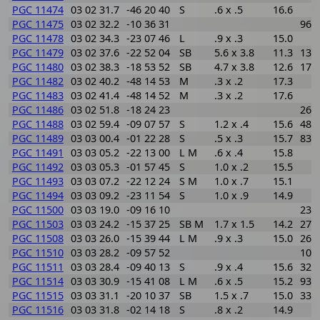
PGC 11474
03 02 31.7
-46 20 40
S
.6 x .5
16.6
PGC 11475
03 02 32.2
-10 36 31
965
PGC 11478
03 02 34.3
-23 07 46
L
.9 x .3
15.0
PGC 11479
03 02 37.6
-22 52 04
SB
5.6 x 3.8
11.3
139
PGC 11480
03 02 38.3
-18 53 52
SB
4.7 x 3.8
12.6
178
PGC 11482
03 02 40.2
-48 14 53
M
.3 x .2
17.3
PGC 11483
03 02 41.4
-48 14 52
M
.3 x .2
17.6
PGC 11486
03 02 51.8
-18 24 23
267
PGC 11488
03 02 59.4
-09 07 57
S
1.2 x .4
15.6
481
PGC 11489
03 03 00.4
-01 22 28
S
.5 x .3
15.7
836
PGC 11491
03 03 05.2
-22 13 00
L M
.6 x .4
15.8
PGC 11492
03 03 05.3
-01 57 45
S
1.0 x .2
15.5
PGC 11493
03 03 07.2
-22 12 24
S M
1.0 x .7
15.1
PGC 11494
03 03 09.2
-23 11 54
S
1.0 x .9
14.9
PGC 11500
03 03 19.0
-09 16 10
235
PGC 11503
03 03 24.2
-15 37 25
SB M
1.7 x 1.5
14.2
272
PGC 11508
03 03 26.0
-15 39 44
L M
.9 x .3
15.0
262
PGC 11510
03 03 28.2
-09 57 52
101
PGC 11511
03 03 28.4
-09 40 13
S
.9 x .4
15.6
324
PGC 11514
03 03 30.9
-15 41 08
L M
.6 x .5
15.2
934
PGC 11515
03 03 31.1
-20 10 37
SB
1.5 x .7
15.0
332
PGC 11516
03 03 31.8
-02 14 18
S
.8 x .2
14.9