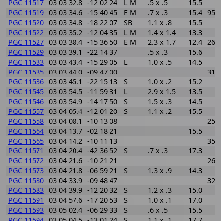
PGC 11517
03 03 32.8
-12 02 24
L M
.5 x .5
15.5
PGC 11519
03 03 34.6
-15 40 45
E M
.7 x .3
15.4
950
PGC 11520
03 03 34.8
-18 22 07
SB
1.1 x .8
15.5
PGC 11522
03 03 35.2
-12 04 35
L M
1.4 x 1.4
13.3
PGC 11527
03 03 38.4
-15 36 50
E M
2.3 x 1.7
12.4
266
PGC 11529
03 03 39.1
-22 14 37
.5 x .3
15.6
PGC 11533
03 03 43.4
-15 29 05
L
1.0 x .5
14.5
PGC 11535
03 03 44.0
-09 47 00
316
PGC 11536
03 03 45.1
-22 15 13
S
1.0 x .2
15.2
PGC 11545
03 03 54.5
-11 59 31
L
2.9 x 1.5
13.5
PGC 11546
03 03 54.9
-14 17 50
S
1.5 x .3
14.5
PGC 11557
03 04 05.4
-12 01 20
S
1.1 x .2
15.5
PGC 11558
03 04 08.1
-10 13 08
258
PGC 11564
03 04 13.7
-02 18 21
15.5
PGC 11565
03 04 14.2
-10 11 13
357
PGC 11571
03 04 20.4
-42 36 52
S
.7 x .3
17.3
PGC 11572
03 04 21.6
-10 21 21
265
PGC 11573
03 04 21.8
-06 59 21
S
1.3 x .9
14.3
PGC 11580
03 04 33.9
-09 48 47
322
PGC 11583
03 04 39.9
-12 20 32
S
1.2 x .3
15.0
PGC 11591
03 04 57.6
-17 20 53
S
1.0 x .1
17.0
PGC 11593
03 05 02.4
-06 29 33
S
.6 x .5
15.5
PGC 11594
03 05 04.5
-13 01 24
S
1.1 x .1
17.7