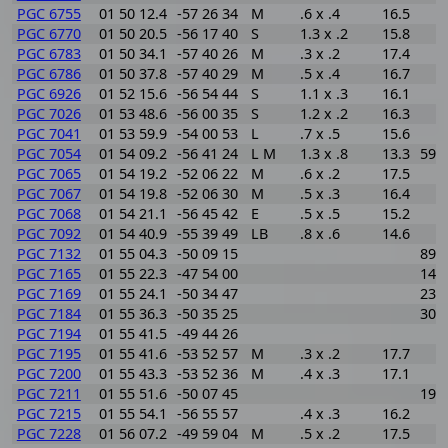
PGC 6755
01 50 12.4
-57 26 34
M
.6 x .4
16.5
PGC 6770
01 50 20.5
-56 17 40
S
1.3 x .2
15.8
PGC 6783
01 50 34.1
-57 40 26
M
.3 x .2
17.4
PGC 6786
01 50 37.8
-57 40 29
M
.5 x .4
16.7
PGC 6926
01 52 15.6
-56 54 44
S
1.1 x .3
16.1
PGC 7026
01 53 48.6
-56 00 35
S
1.2 x .2
16.3
PGC 7041
01 53 59.9
-54 00 53
L
.7 x .5
15.6
PGC 7054
01 54 09.2
-56 41 24
L M
1.3 x .8
13.3
595
PGC 7065
01 54 19.2
-52 06 22
M
.6 x .2
17.5
PGC 7067
01 54 19.8
-52 06 30
M
.5 x .3
16.4
PGC 7068
01 54 21.1
-56 45 42
E
.5 x .5
15.2
PGC 7092
01 54 40.9
-55 39 49
LB
.8 x .6
14.6
PGC 7132
01 55 04.3
-50 09 15
897
PGC 7165
01 55 22.3
-47 54 00
148
PGC 7169
01 55 24.1
-50 34 47
230
PGC 7184
01 55 36.3
-50 35 25
306
PGC 7194
01 55 41.5
-49 44 26
PGC 7195
01 55 41.6
-53 52 57
M
.3 x .2
17.7
PGC 7200
01 55 43.3
-53 52 36
M
.4 x .3
17.1
PGC 7211
01 55 51.6
-50 07 45
197
PGC 7215
01 55 54.1
-56 55 57
.4 x .3
16.2
PGC 7228
01 56 07.2
-49 59 04
M
.5 x .2
17.5