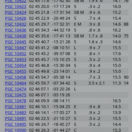
PGC 10422
02 45 17.6
-17 42 30
SB M
1.9 x .6
14.1
761
PGC 10423
02 45 20.0
-17 17 24
S
.3 x .2
16.0
PGC 10424
02 45 21.8
-17 31 54
SB M
.9 x .6
15.2
PGC 10426
02 45 22.9
-20 49 24
S
.7 x .4
15.4
PGC 10432
02 45 29.7
-17 32 31
E M
.9 x .8
14.6
883
PGC 10436
02 45 34.3
-44 32 19
S
.8 x .6
16.2
PGC 10438
02 45 35.6
-17 41 13
SB M
1.7 x .8
14.0
755
PGC 10445
02 45 40.7
-15 21 28
S
1.6 x .3
14.6
PGC 10447
02 45 41.2
-08 10 51
L
.9 x .7
15.5
PGC 10452
02 45 45.2
-39 37 08
S
.8 x .1
17.6
PGC 10453
02 45 45.7
-15 10 25
S
.5 x .2
15.5
PGC 10454
02 45 46.8
-15 30 34
S
.9 x .4
15.0
PGC 10455
02 45 49.8
-23 14 01
L
.9 x .2
15.0
PGC 10458
02 45 54.7
-05 38 14
.7 x .3
15.5
902
PGC 10464
02 45 59.7
-07 34 42
S
3.5 x 2.1
11.3
140
PGC 10474
02 46 07.1
-03 20 26
L
PGC 10475
02 46 07.1
-03 19 26
PGC 10478
02 46 09.9
-08 14 11
16.5
PGC 10481
02 46 10.1
-15 04 25
E
.9 x .8
14.5
PGC 10483
02 46 14.1
-17 05 27
S
.9 x .2
13.9
PGC 10491
02 46 22.5
-21 10 27
S
.5 x .2
15.5
PGC 10495
02 46 24.7
-18 45 27
S
.5 x .2
14.4
PGC 10500
02 46 26.3
-01 44 27
C
15.3