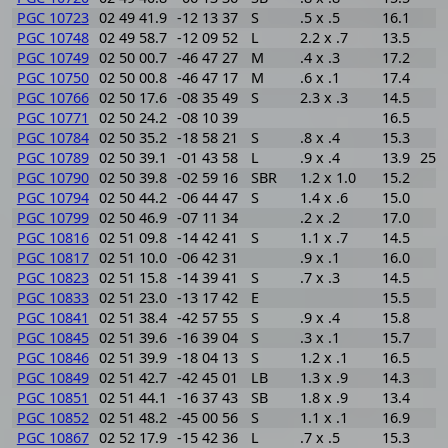
PGC 10723
02 49 41.9
-12 13 37
S
.5 x .5
16.1
PGC 10748
02 49 58.7
-12 09 52
L
2.2 x .7
13.5
PGC 10749
02 50 00.7
-46 47 27
M
.4 x .3
17.2
PGC 10750
02 50 00.8
-46 47 17
M
.6 x .1
17.4
PGC 10766
02 50 17.6
-08 35 49
S
2.3 x .3
14.5
PGC 10771
02 50 24.2
-08 10 39
16.5
PGC 10784
02 50 35.2
-18 58 21
S
.8 x .4
15.3
PGC 10789
02 50 39.1
-01 43 58
L
.9 x .4
13.9
259
PGC 10790
02 50 39.8
-02 59 16
SBR
1.2 x 1.0
15.2
PGC 10794
02 50 44.2
-06 44 47
S
1.4 x .6
15.0
PGC 10799
02 50 46.9
-07 11 34
.2 x .2
17.0
PGC 10816
02 51 09.8
-14 42 41
S
1.1 x .7
14.5
PGC 10817
02 51 10.0
-06 42 31
.9 x .1
16.0
PGC 10823
02 51 15.8
-14 39 41
S
.7 x .3
14.5
PGC 10833
02 51 23.0
-13 17 42
E
15.5
PGC 10841
02 51 38.4
-42 57 55
S
.9 x .4
15.8
PGC 10845
02 51 39.6
-16 39 04
S
.3 x .1
15.7
PGC 10846
02 51 39.9
-18 04 13
S
1.2 x .1
16.5
PGC 10849
02 51 42.7
-42 45 01
LB
1.3 x .9
14.3
PGC 10851
02 51 44.1
-16 37 43
SB
1.8 x .9
13.4
PGC 10852
02 51 48.2
-45 00 56
S
1.1 x .1
16.9
PGC 10867
02 52 17.9
-15 42 36
L
.7 x .5
15.3