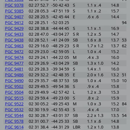
PGC 9378
02 27 52.7
-50 42 43
S
1.1 x .4
14.8
PGC 9385
02 28 05.3
-47 51 19
S
1.1 x .2
15.7
PGC 9407
02 28 20.5
-42 45 44
E
.6 x .6
14.4
PGC 9412
02 28 25.1
-52 03 25
940
PGC 9429
02 28 38.8
-44 44 45
S
1.1 x .1
16.9
PGC 9433
02 28 47.0
-43 04 27
S R
1.2 x .5
14.7
PGC 9438
02 28 52.1
-41 24 09
SB
1.6 x .8
13.7
535
PGC 9463
02 29 16.0
-48 29 23
S R
1.7 x 1.2
13.7
620
PGC 9472
02 29 23.0
-42 59 05
L
1.0 x .4
15.2
PGC 9474
02 29 24.1
-44 22 05
M
.4 x .3
16.0
PGC 9477
02 29 26.9
-43 04 29
SB
1.3 x 1.0
14.2
PGC 9481
02 29 28.3
-39 34 59
S
1.4 x .1
16.0
PGC 9486
02 29 32.2
-42 48 35
E
2.0 x 1.6
13.2
516
PGC 9490
02 29 35.7
-48 37 53
SB
1.0 x .4
15.0
105
PGC 9502
02 29 49.5
-49 54 36
S
.9 x .4
15.8
PGC 9504
02 29 49.9
-42 57 42
L
1.2 x .3
15.3
PGC 9515
02 29 59.4
-49 23 00
S
.8 x .2
15.9
PGC 9522
02 30 05.2
-49 25 43
M
1.0 x .3
15.2
840
PGC 9532
02 30 19.9
-42 55 43
S
.4 x .4
17.0
PGC 9544
02 30 28.7
-43 01 37
SB
2.2 x 1.3
13.5
545
PGC 9578
02 31 00.7
-44 25 33
SB
1.1 x .6
14.8
PGC 9614
02 31 38.4
-44 31 29
LBR
1.2 x 1.0
13.8