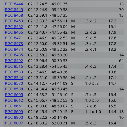
PGC 8444
02 12 24.5
-49 01 35
137
PGC 8445
02 12 24.9
-53 49 38
700
PGC 8458
02 12 39.1
-48 57 35
138
PGC 8459
02 12 39.3
-47 56 11
M
.3 x .2
17.2
PGC 8462
02 12 41.8
-47 56 04
M
16.1
PGC 8465
02 12 43.7
-47 55 42
M
.2 x .2
17.9
PGC 8471
02 12 46.9
-49 32 53
M
.9 x .5
17.6
PGC 8473
02 12 50.0
-49 32 51
M
.3 x .2
17.8
PGC 8474
02 12 50.9
-49 32 22
M
.2 x .1
18.2
PGC 8485
02 12 58.2
-49 58 20
144
PGC 8492
02 13 06.4
-50 30 33
641
PGC 8516
02 13 28.4
-54 55 43
.4 x .3
17.4
PGC 8539
02 13 46.9
-48 40 26
19.8
PGC 8544
02 13 51.0
-48 39 36
M
.2 x .2
17.1
PGC 8570
02 14 12.7
-54 41 09
S
1.0 x .8
14.7
PGC 8588
02 14 34.4
-49 53 45
141
PGC 8605
02 14 58.2
-51 26 10
S
.7 x .5
16.4
PGC 8612
02 15 06.7
-48 32 53
S
1.0 x .6
15.6
PGC 8661
02 16 00.8
-48 59 07
S
.7 x .6
15.5
PGC 8699
02 16 45.4
-47 49 15
E
1.4 x 1.0
14.4
185
PGC 8800
02 18 22.2
-50 14 49
107
PGC 8807
02 18 30.2
-52 00 31
M
.5 x .3
16.4