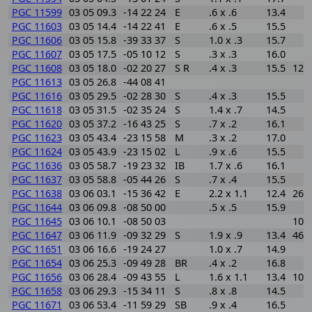
PGC 11599
03 05 09.3
-14 22 24
E
.6 x .6
13.4
PGC 11603
03 05 14.4
-14 22 41
E
.6 x .5
15.5
PGC 11606
03 05 15.8
-39 33 37
S
1.0 x .3
15.7
PGC 11607
03 05 17.5
-05 10 12
S
.3 x .3
16.0
PGC 11608
03 05 18.0
-02 20 27
S R
.4 x .3
15.5
123
PGC 11613
03 05 26.8
-44 08 41
PGC 11616
03 05 29.5
-02 28 30
S
.4 x .3
15.5
PGC 11618
03 05 31.5
-02 35 24
S
1.4 x .7
14.5
PGC 11620
03 05 37.2
-16 43 25
S
.7 x .2
16.1
PGC 11623
03 05 43.4
-23 15 58
M
.3 x .2
17.0
PGC 11624
03 05 43.9
-23 15 02
L
.9 x .6
15.5
PGC 11636
03 05 58.7
-19 23 32
IB
1.7 x .6
16.1
PGC 11637
03 05 58.8
-05 44 26
S
.7 x .4
15.5
PGC 11638
03 06 03.1
-15 36 42
E
2.2 x 1.1
12.4
261
PGC 11644
03 06 09.8
-08 50 00
.5 x .5
15.9
PGC 11645
03 06 10.1
-08 50 03
102
PGC 11647
03 06 11.9
-09 32 29
S
1.9 x .9
13.4
460
PGC 11651
03 06 16.6
-19 24 27
1.0 x .7
14.9
PGC 11654
03 06 25.3
-09 49 28
BR
.4 x .2
16.8
PGC 11656
03 06 28.4
-09 43 55
L
1.6 x 1.1
13.4
102
PGC 11658
03 06 29.3
-15 34 11
S
.8 x .8
14.5
PGC 11671
03 06 53.4
-11 59 29
SB
.9 x .4
16.5