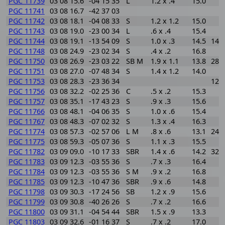
PGC 11739
03 08 15.6
-04 15 35
L
1.2 x .4
15.0
PGC 11741
03 08 16.7
-42 37 03
PGC 11742
03 08 18.1
-04 08 33
S
1.2 x 1.2
15.0
PGC 11743
03 08 19.0
-23 00 34
L
.6 x .4
15.4
PGC 11744
03 08 19.1
-13 54 09
S
1.0 x .3
14.5
147
PGC 11748
03 08 24.9
-23 02 34
S
.4 x .2
16.8
PGC 11750
03 08 26.9
-23 03 22
SB M
1.9 x 1.1
13.8
289
PGC 11751
03 08 27.0
-07 48 34
S
1.4 x 1.2
14.0
PGC 11753
03 08 28.3
-23 36 34
122
PGC 11756
03 08 32.2
-02 25 36
C
.5 x .2
15.3
PGC 11757
03 08 35.1
-17 43 23
S
.9 x .3
15.6
PGC 11766
03 08 48.1
-04 06 35
S
1.0 x .6
15.4
PGC 11767
03 08 48.3
-07 02 32
S
1.3 x .4
16.3
PGC 11774
03 08 57.3
-02 57 06
L M
.8 x .6
13.1
246
PGC 11775
03 08 59.3
-05 07 36
S
1.1 x .3
15.5
PGC 11782
03 09 09.0
-10 17 33
SBR
1.4 x .6
14.2
324
PGC 11783
03 09 12.3
-03 55 36
S
.7 x .3
16.4
PGC 11784
03 09 12.3
-03 55 36
S M
.9 x .2
16.8
PGC 11785
03 09 12.3
-10 47 36
SBR
.9 x .6
14.8
PGC 11798
03 09 30.3
-17 24 56
SB
1.2 x .9
15.6
PGC 11799
03 09 30.8
-40 26 26
S
.7 x .2
16.6
PGC 11800
03 09 31.1
-04 54 44
SBR
1.5 x .9
13.3
PGC 11803
03 09 32.6
-01 16 37
S
.7 x .2
17.0