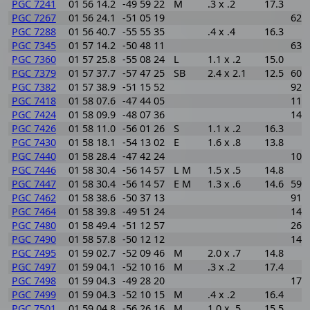
PGC 7241
01 56 14.2
-49 59 22
M
.3 x .2
17.3
PGC 7267
01 56 24.1
-51 05 19
627
PGC 7288
01 56 40.7
-55 55 35
.4 x .4
16.3
PGC 7345
01 57 14.2
-50 48 11
635
PGC 7360
01 57 25.8
-55 08 24
L
1.1 x .2
15.0
PGC 7379
01 57 37.7
-57 47 25
SB
2.4 x 2.1
12.5
600
PGC 7382
01 57 38.9
-51 15 52
924
PGC 7418
01 58 07.6
-47 44 05
113
PGC 7424
01 58 09.9
-48 07 36
145
PGC 7426
01 58 11.0
-56 01 26
S
1.1 x .2
16.3
PGC 7430
01 58 18.1
-54 13 02
E
1.6 x .8
13.8
PGC 7440
01 58 28.4
-47 42 24
109
PGC 7446
01 58 30.4
-56 14 57
L M
1.5 x .5
14.8
PGC 7447
01 58 30.4
-56 14 57
E M
1.3 x .6
14.6
593
PGC 7462
01 58 38.6
-50 37 13
910
PGC 7464
01 58 39.8
-49 51 24
144
PGC 7480
01 58 49.4
-51 12 57
265
PGC 7490
01 58 57.8
-50 12 12
144
PGC 7495
01 59 02.7
-52 09 46
M
2.0 x .7
14.8
PGC 7497
01 59 04.1
-52 10 16
M
.3 x .2
17.4
PGC 7498
01 59 04.3
-49 28 20
177
PGC 7499
01 59 04.3
-52 10 15
M
.4 x .2
16.4
PGC 7501
01 59 04.8
-56 26 16
M
1.0 x .5
15.5