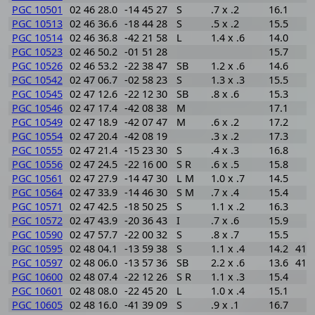
PGC 10501
02 46 28.0
-14 45 27
S
.7 x .2
16.1
PGC 10513
02 46 36.6
-18 44 28
S
.5 x .2
15.5
PGC 10514
02 46 36.8
-42 21 58
L
1.4 x .6
14.0
PGC 10523
02 46 50.2
-01 51 28
15.7
PGC 10526
02 46 53.2
-22 38 47
SB
1.2 x .6
14.6
PGC 10542
02 47 06.7
-02 58 23
S
1.3 x .3
15.5
PGC 10545
02 47 12.6
-22 12 30
SB
.8 x .6
15.3
PGC 10546
02 47 17.4
-42 08 38
M
17.1
PGC 10549
02 47 18.9
-42 07 47
M
.6 x .2
17.2
PGC 10554
02 47 20.4
-42 08 19
.3 x .2
17.3
PGC 10555
02 47 21.4
-15 23 30
S
.4 x .3
16.8
PGC 10556
02 47 24.5
-22 16 00
S R
.6 x .5
15.8
PGC 10561
02 47 27.9
-14 47 30
L M
1.0 x .7
14.5
PGC 10564
02 47 33.9
-14 46 30
S M
.7 x .4
15.4
PGC 10571
02 47 42.5
-18 50 25
S
1.1 x .2
16.3
PGC 10572
02 47 43.9
-20 36 43
I
.7 x .6
15.9
PGC 10590
02 47 57.7
-22 00 32
S
.8 x .7
15.5
PGC 10595
02 48 04.1
-13 59 38
S
1.1 x .4
14.2
417
PGC 10597
02 48 06.0
-13 57 36
SB
2.2 x .6
13.6
415
PGC 10600
02 48 07.4
-22 12 26
S R
1.1 x .3
15.4
PGC 10601
02 48 08.0
-22 45 20
L
1.0 x .4
15.1
PGC 10605
02 48 16.0
-41 39 09
S
.9 x .1
16.7