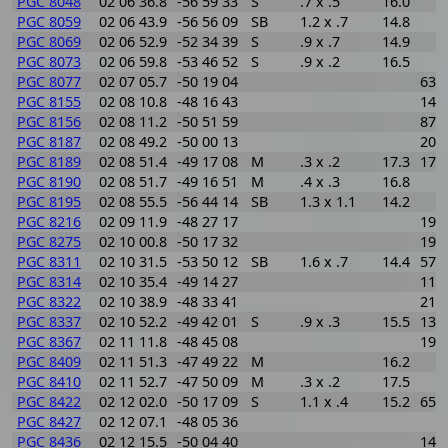
PGC 8048
02 06 36.8
-56 59 33
S
.7 x .5
16.0
PGC 8059
02 06 43.9
-56 56 09
SB
1.2 x .7
14.8
PGC 8069
02 06 52.9
-52 34 39
S
.9 x .7
14.9
PGC 8073
02 06 59.8
-53 46 52
S
.9 x .2
16.5
PGC 8077
02 07 05.7
-50 19 04
633
PGC 8155
02 08 10.8
-48 16 43
145
PGC 8156
02 08 11.2
-50 51 59
870
PGC 8187
02 08 49.2
-50 00 13
200
PGC 8189
02 08 51.4
-49 17 08
M
.3 x .2
17.3
175
PGC 8190
02 08 51.7
-49 16 51
M
.4 x .3
16.8
PGC 8195
02 08 55.5
-56 44 14
SB
1.3 x 1.1
14.2
PGC 8216
02 09 11.9
-48 27 17
192
PGC 8275
02 10 00.8
-50 17 32
199
PGC 8311
02 10 31.5
-53 50 12
SB
1.6 x .7
14.4
570
PGC 8314
02 10 35.4
-49 14 27
112
PGC 8322
02 10 38.9
-48 33 41
217
PGC 8337
02 10 52.2
-49 42 01
S
.9 x .3
15.5
138
PGC 8367
02 11 11.8
-48 45 08
193
PGC 8409
02 11 51.3
-47 49 22
M
16.2
PGC 8410
02 11 52.7
-47 50 09
M
.3 x .2
17.5
PGC 8422
02 12 02.0
-50 17 09
S
1.1 x .4
15.2
652
PGC 8427
02 12 07.1
-48 05 36
PGC 8436
02 12 15.5
-50 04 40
143