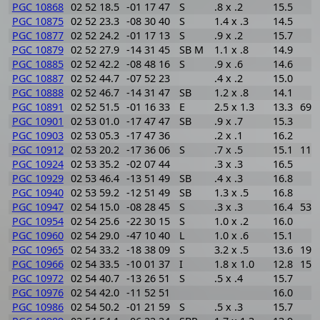
PGC 10868
02 52 18.5
-01 17 47
S
.8 x .2
15.5
PGC 10875
02 52 23.3
-08 30 40
S
1.4 x .3
14.5
PGC 10877
02 52 24.2
-01 17 13
S
.9 x .2
15.7
PGC 10879
02 52 27.9
-14 31 45
SB M
1.1 x .8
14.9
PGC 10885
02 52 42.2
-08 48 16
S
.9 x .6
14.6
PGC 10887
02 52 44.7
-07 52 23
.4 x .2
15.0
PGC 10888
02 52 46.7
-14 31 47
SB
1.2 x .8
14.1
PGC 10891
02 52 51.5
-01 16 33
E
2.5 x 1.3
13.3
695
PGC 10901
02 53 01.0
-17 47 47
SB
.9 x .7
15.3
PGC 10903
02 53 05.3
-17 47 36
.2 x .1
16.2
PGC 10912
02 53 20.2
-17 36 06
S
.7 x .5
15.1
110
PGC 10924
02 53 35.2
-02 07 44
.3 x .3
16.5
PGC 10929
02 53 46.4
-13 51 49
SB
.4 x .3
16.8
PGC 10940
02 53 59.2
-12 51 49
SB
1.3 x .5
16.8
PGC 10947
02 54 15.0
-08 28 45
S
.3 x .3
16.4
536
PGC 10954
02 54 25.6
-22 30 15
S
1.0 x .2
16.0
PGC 10960
02 54 29.0
-47 10 40
L
1.0 x .6
15.1
PGC 10965
02 54 33.2
-18 38 09
S
3.2 x .5
13.6
196
PGC 10966
02 54 33.5
-10 01 37
I
1.8 x 1.0
12.8
150
PGC 10972
02 54 40.7
-13 26 51
S
.5 x .4
15.7
PGC 10976
02 54 42.0
-11 52 51
16.0
PGC 10986
02 54 50.2
-01 21 59
S
.5 x .3
15.7