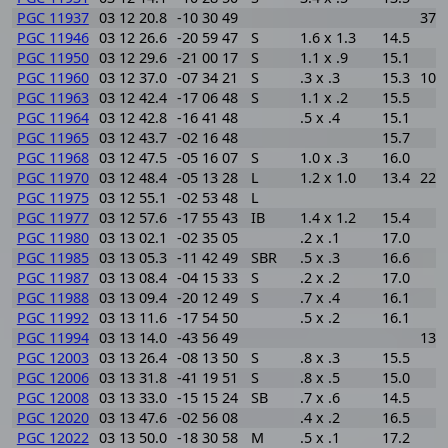
PGC 11937
03 12 20.8
-10 30 49
379
PGC 11946
03 12 26.6
-20 59 47
S
1.6 x 1.3
14.5
PGC 11950
03 12 29.6
-21 00 17
S
1.1 x .9
15.1
PGC 11960
03 12 37.0
-07 34 21
S
.3 x .3
15.3
106
PGC 11963
03 12 42.4
-17 06 48
S
1.1 x .2
15.5
PGC 11964
03 12 42.8
-16 41 48
.5 x .4
15.1
PGC 11965
03 12 43.7
-02 16 48
15.7
PGC 11968
03 12 47.5
-05 16 07
S
1.0 x .3
16.0
PGC 11970
03 12 48.4
-05 13 28
L
1.2 x 1.0
13.4
224
PGC 11975
03 12 55.1
-02 53 48
L
PGC 11977
03 12 57.6
-17 55 43
IB
1.4 x 1.2
15.4
PGC 11980
03 13 02.1
-02 35 05
.2 x .1
17.0
PGC 11985
03 13 05.3
-11 42 49
SBR
.5 x .3
16.6
PGC 11987
03 13 08.4
-04 15 33
S
.2 x .2
17.0
PGC 11988
03 13 09.4
-20 12 49
S
.7 x .4
16.1
PGC 11992
03 13 11.6
-17 54 50
.5 x .2
16.1
PGC 11994
03 13 14.0
-43 56 49
135
PGC 12003
03 13 26.4
-08 13 50
S
.8 x .3
15.5
PGC 12006
03 13 31.8
-41 19 51
S
.8 x .5
15.0
PGC 12008
03 13 33.0
-15 15 24
SB
.7 x .6
14.5
PGC 12020
03 13 47.6
-02 56 08
.4 x .2
16.5
PGC 12022
03 13 50.0
-18 30 58
M
.5 x .1
17.2