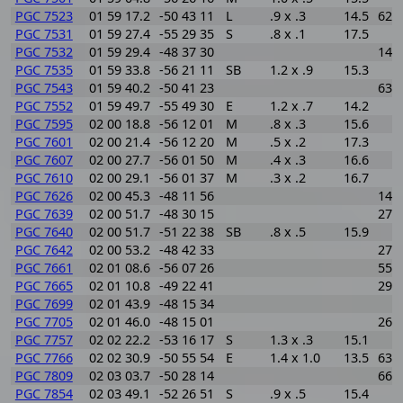
PGC 7523
01 59 17.2
-50 43 11
L
.9 x .3
14.5
620
PGC 7531
01 59 27.4
-55 29 35
S
.8 x .1
17.5
PGC 7532
01 59 29.4
-48 37 30
146
PGC 7535
01 59 33.8
-56 21 11
SB
1.2 x .9
15.3
PGC 7543
01 59 40.2
-50 41 23
636
PGC 7552
01 59 49.7
-55 49 30
E
1.2 x .7
14.2
PGC 7595
02 00 18.8
-56 12 01
M
.8 x .3
15.6
PGC 7601
02 00 21.4
-56 12 20
M
.5 x .2
17.3
PGC 7607
02 00 27.7
-56 01 50
M
.4 x .3
16.6
PGC 7610
02 00 29.1
-56 01 37
M
.3 x .2
16.7
PGC 7626
02 00 45.3
-48 11 56
146
PGC 7639
02 00 51.7
-48 30 15
270
PGC 7640
02 00 51.7
-51 22 38
SB
.8 x .5
15.9
PGC 7642
02 00 53.2
-48 42 33
275
PGC 7661
02 01 08.6
-56 07 26
550
PGC 7665
02 01 10.8
-49 22 41
298
PGC 7699
02 01 43.9
-48 15 34
PGC 7705
02 01 46.0
-48 15 01
267
PGC 7757
02 02 22.2
-53 16 17
S
1.3 x .3
15.1
PGC 7766
02 02 30.9
-50 55 54
E
1.4 x 1.0
13.5
631
PGC 7809
02 03 03.7
-50 28 14
660
PGC 7854
02 03 49.1
-52 26 51
S
.9 x .5
15.4