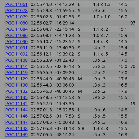
PGC 11061
02 55 44.0
-14 12 29
L
1.4 x 1.3
14.5
PGC 11078
02 55 59.8
-11 59 55
S
.9 x .6
15.5
PGC 11079
02 56 02.3
-01 42 55
S
1.0 x 1.0
16.0
PGC 11080
02 56 02.7
-16 29 14
974
PGC 11084
02 56 04.7
-22 15 14
S
1.1 x .2
15.1
PGC 11086
02 56 08.1
-14 11 28
S
1.0 x .7
15.9
PGC 11090
02 56 10.7
-15 23 52
S
1.4 x .8
14.5
PGC 11091
02 56 11.9
-13 40 59
S
.4 x .2
15.4
PGC 11092
02 56 12.1
-19 39 02
S
1.1 x .5
14.5
PGC 11108
02 56 23.9
-01 22 43
.3 x .2
17.0
PGC 11114
02 56 32.5
-02 46 18
S
.6 x .3
15.0
704
PGC 11119
02 56 35.9
-07 09 20
.2 x .2
17.0
PGC 11129
02 56 44.0
-40 30 46
M
.9 x .3
17.6
PGC 11130
02 56 44.8
-03 06 00
.3 x .3
16.5
PGC 11132
02 56 46.3
-40 30 45
M
.2 x .2
17.9
PGC 11135
02 56 48.5
-11 13 58
S
.9 x .2
15.5
PGC 11142
02 56 57.0
-11 43 36
193
PGC 11144
02 57 01.3
-15 02 55
L
.9 x .6
14.8
PGC 11146
02 57 02.6
-01 17 58
S
.5 x .5
15.5
PGC 11147
02 57 04.5
-15 00 48
E
.4 x .3
16.9
PGC 11148
02 57 05.3
-07 41 18
S R
1.4 x .8
13.5
PGC 11149
02 57 05.5
-48 14 24
.5 x .3
16.3