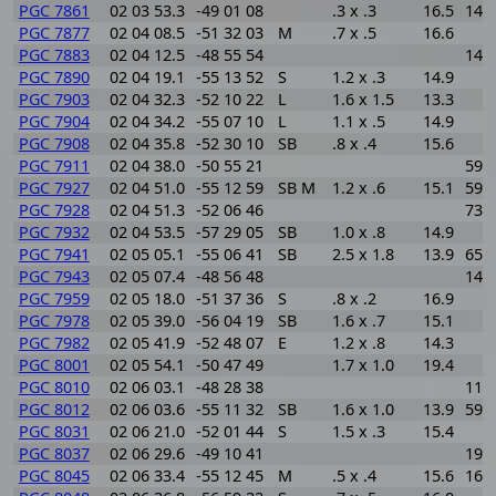
PGC 7861
02 03 53.3
-49 01 08
.3 x .3
16.5
144
PGC 7877
02 04 08.5
-51 32 03
M
.7 x .5
16.6
PGC 7883
02 04 12.5
-48 55 54
142
PGC 7890
02 04 19.1
-55 13 52
S
1.2 x .3
14.9
PGC 7903
02 04 32.3
-52 10 22
L
1.6 x 1.5
13.3
PGC 7904
02 04 34.2
-55 07 10
L
1.1 x .5
14.9
PGC 7908
02 04 35.8
-52 30 10
SB
.8 x .4
15.6
PGC 7911
02 04 38.0
-50 55 21
599
PGC 7927
02 04 51.0
-55 12 59
SB M
1.2 x .6
15.1
591
PGC 7928
02 04 51.3
-52 06 46
730
PGC 7932
02 04 53.5
-57 29 05
SB
1.0 x .8
14.9
PGC 7941
02 05 05.1
-55 06 41
SB
2.5 x 1.8
13.9
652
PGC 7943
02 05 07.4
-48 56 48
147
PGC 7959
02 05 18.0
-51 37 36
S
.8 x .2
16.9
PGC 7978
02 05 39.0
-56 04 19
SB
1.6 x .7
15.1
PGC 7982
02 05 41.9
-52 48 07
E
1.2 x .8
14.3
PGC 8001
02 05 54.1
-50 47 49
1.7 x 1.0
19.4
PGC 8010
02 06 03.1
-48 28 38
110
PGC 8012
02 06 03.6
-55 11 32
SB
1.6 x 1.0
13.9
593
PGC 8031
02 06 21.0
-52 01 44
S
1.5 x .3
15.4
PGC 8037
02 06 29.6
-49 10 41
194
PGC 8045
02 06 33.4
-55 12 45
M
.5 x .4
15.6
164