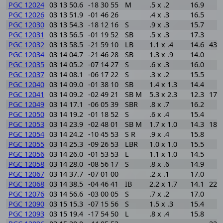
PGC 12024
03 13 50.6
-18 30 55
M
.5 x .2
16.9
PGC 12026
03 13 51.9
-01 46 26
.4 x .3
16.5
PGC 12030
03 13 54.3
-18 12 16
S
.9 x .3
15.7
PGC 12031
03 13 56.5
-01 19 52
SB
.5 x .3
17.3
PGC 12032
03 13 58.5
-21 59 10
LB
1.1 x .4
14.6
431
PGC 12034
03 14 04.7
-21 46 28
SB
1.3 x .9
14.0
PGC 12035
03 14 05.2
-07 14 27
S
.6 x .3
16.0
PGC 12037
03 14 08.1
-06 17 22
S
.3 x .2
15.5
PGC 12040
03 14 09.0
-01 38 10
SB
1.4 x 1.3
14.4
PGC 12041
03 14 09.2
-02 49 21
SB M
5.3 x 2.3
12.3
171
PGC 12049
03 14 17.1
-06 05 39
SBR
.8 x .7
16.2
PGC 12050
03 14 19.2
-01 18 52
S
.6 x .4
15.4
PGC 12053
03 14 23.9
-02 48 01
SB M
1.7 x 1.0
14.3
183
PGC 12054
03 14 24.2
-10 45 53
S R
.9 x .4
15.8
PGC 12055
03 14 25.3
-09 26 53
LBR
1.0 x 1.0
15.5
PGC 12056
03 14 26.0
-01 53 53
L
1.1 x 1.0
14.5
PGC 12058
03 14 28.0
-08 56 17
S
.8 x .6
14.9
PGC 12067
03 14 37.7
-07 01 00
.2 x .1
17.0
PGC 12068
03 14 38.5
-04 46 41
IB
2.2 x 1.7
14.1
221
PGC 12076
03 14 56.6
-03 00 05
S
.7 x .2
17.0
PGC 12090
03 15 15.3
-07 15 56
S
1.5 x .3
15.4
PGC 12093
03 15 19.4
-17 54 50
L
.8 x .4
15.8