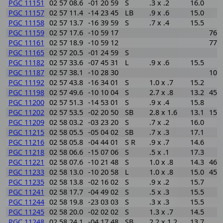
PGC 11151
02 57 08.6
-01 20 59
S
.3 x .2
16.0
PGC 11157
02 57 11.4
-14 23 45
LB
.9 x .6
15.0
PGC 11158
02 57 13.7
-16 39 59
S
.7 x .4
15.5
PGC 11159
02 57 17.6
-10 59 17
768
PGC 11161
02 57 18.9
-10 59 12
770
PGC 11165
02 57 20.5
-01 24 59
S
PGC 11182
02 57 33.6
-07 45 31
L
.9 x .6
15.5
PGC 11187
02 57 38.1
-10 28 30
100
PGC 11192
02 57 43.8
-16 34 01
S
1.0 x .7
15.2
PGC 11198
02 57 49.6
-10 10 04
S
2.7 x .8
13.2
450
PGC 11200
02 57 51.3
-14 53 01
S
.9 x .4
15.8
PGC 11202
02 57 53.5
-02 20 50
SB
2.8 x 1.6
13.1
153
PGC 11209
02 58 03.2
-03 23 20
S
.7 x .2
16.0
PGC 11215
02 58 05.5
-05 04 02
SB
.7 x .3
17.1
PGC 11216
02 58 05.8
-04 44 01
S R
.9 x .7
14.6
PGC 11218
02 58 06.6
-15 07 06
S
.5 x .1
17.3
PGC 11221
02 58 07.6
-10 21 48
S
1.0 x .8
14.3
463
PGC 11233
02 58 13.0
-10 20 58
L
1.0 x .8
15.0
458
PGC 11235
02 58 13.8
-02 16 02
S
.9 x .2
15.7
PGC 11241
02 58 17.7
-04 49 02
S
.5 x .3
15.5
PGC 11244
02 58 19.8
-23 03 03
S
.3 x .3
15.5
PGC 11245
02 58 20.0
-02 02 02
S
1.3 x .7
14.5
PGC 11248
02 58 24.1
-04 17 48
SB
2.2 x 1.2
13.7