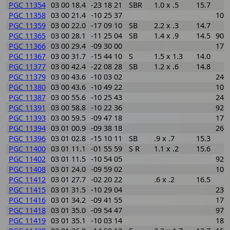
PGC 11354
03 00 18.4
-23 18 21
SBR
1.0 x .5
15.7
PGC 11358
03 00 21.4
-10 25 37
102
PGC 11359
03 00 22.0
-17 09 10
SB
2.2 x .3
14.7
PGC 11365
03 00 28.1
-11 25 04
SB
1.4 x .9
14.5
904
PGC 11366
03 00 29.4
-09 30 00
177
PGC 11367
03 00 31.7
-15 44 10
S
1.5 x 1.3
14.0
PGC 11377
03 00 42.4
-22 08 28
SB
1.2 x .6
14.8
PGC 11379
03 00 43.6
-10 03 02
242
PGC 11380
03 00 43.6
-10 49 22
101
PGC 11387
03 00 55.6
-10 25 43
240
PGC 11391
03 00 58.8
-10 22 36
923
PGC 11393
03 00 59.5
-09 47 18
177
PGC 11394
03 01 00.9
-09 38 18
260
PGC 11396
03 01 02.8
-15 10 11
SB
.9 x .7
15.3
PGC 11400
03 01 11.1
-01 55 59
S R
1.1 x .2
15.6
PGC 11402
03 01 11.5
-10 54 05
927
PGC 11408
03 01 24.0
-09 59 02
102
PGC 11412
03 01 27.7
-02 20 22
.6 x .2
16.5
PGC 11415
03 01 31.5
-10 29 04
237
PGC 11416
03 01 34.2
-09 41 55
177
PGC 11418
03 01 35.0
-09 54 47
977
PGC 11419
03 01 35.1
-10 03 14
189