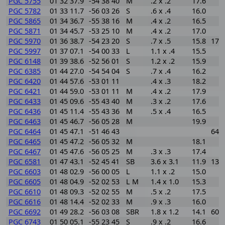
PGC 5755
01 32 37.9
-54 38 40
M
.2 x .2
17.6
PGC 5782
01 33 11.7
-56 03 26
S
.6 x .4
16.0
PGC 5865
01 34 36.7
-55 38 16
M
.4 x .2
16.5
PGC 5871
01 34 45.7
-53 25 10
M
.4 x .2
17.0
PGC 5970
01 36 38.7
-54 23 20
S
.7 x .5
15.8
177
PGC 5997
01 37 07.1
-54 00 33
L
1.1 x .4
15.5
PGC 6148
01 39 38.6
-52 56 01
S
1.2 x .2
15.9
PGC 6385
01 44 27.0
-54 54 04
S
.7 x .4
16.2
PGC 6420
01 44 57.6
-53 01 11
.4 x .3
18.2
PGC 6421
01 44 59.0
-53 01 11
M
.4 x .2
17.9
PGC 6433
01 45 09.6
-55 43 40
M
.3 x .2
17.6
PGC 6436
01 45 11.4
-55 43 36
M
.5 x .4
16.5
PGC 6463
01 45 46.7
-56 05 28
M
19.9
PGC 6464
01 45 47.1
-51 46 43
640
PGC 6465
01 45 47.2
-56 05 32
M
18.1
PGC 6467
01 45 47.6
-56 05 25
M
.3 x .3
17.4
PGC 6581
01 47 43.1
-52 45 41
SB
3.6 x 3.1
11.9
135
PGC 6603
01 48 02.9
-56 00 05
L
1.1 x .2
15.0
PGC 6605
01 48 04.9
-52 02 53
L M
1.4 x 1.0
15.3
PGC 6610
01 48 09.3
-52 02 55
M
.5 x .2
17.5
PGC 6616
01 48 14.4
-52 02 33
M
.9 x .3
16.0
PGC 6692
01 49 28.2
-56 03 08
SBR
1.8 x 1.2
14.1
606
PGC 6743
01 50 05.1
-55 23 45
S
.9 x .2
16.6