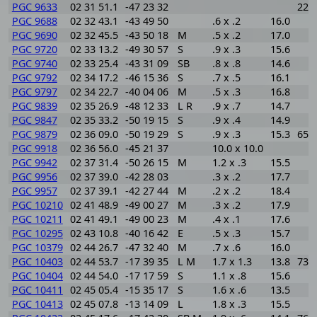
PGC 9633
02 31 51.1
-47 23 32
225
PGC 9688
02 32 43.1
-43 49 50
.6 x .2
16.0
PGC 9690
02 32 45.5
-43 50 18
M
.5 x .2
17.0
PGC 9720
02 33 13.2
-49 30 57
S
.9 x .3
15.6
PGC 9740
02 33 25.4
-43 31 09
SB
.8 x .8
14.6
PGC 9792
02 34 17.2
-46 15 36
S
.7 x .5
16.1
PGC 9797
02 34 22.7
-40 04 06
M
.5 x .3
16.8
PGC 9839
02 35 26.9
-48 12 33
L R
.9 x .7
14.7
PGC 9847
02 35 33.2
-50 19 15
S
.9 x .4
14.9
PGC 9879
02 36 09.0
-50 19 29
S
.9 x .3
15.3
650
PGC 9918
02 36 56.0
-45 21 37
10.0 x 10.0
PGC 9942
02 37 31.4
-50 26 15
M
1.2 x .3
15.5
PGC 9956
02 37 39.0
-42 28 03
.3 x .2
17.7
PGC 9957
02 37 39.1
-42 27 44
M
.2 x .2
18.4
PGC 10210
02 41 48.9
-49 00 27
M
.3 x .2
17.9
PGC 10211
02 41 49.1
-49 00 23
M
.4 x .1
17.6
PGC 10295
02 43 10.8
-40 16 42
E
.5 x .3
15.7
PGC 10379
02 44 26.7
-47 32 40
M
.7 x .6
16.0
PGC 10403
02 44 53.7
-17 39 35
L M
1.7 x 1.3
13.8
738
PGC 10404
02 44 54.0
-17 17 59
S
1.1 x .8
15.6
PGC 10411
02 45 05.4
-15 35 17
S
1.6 x .6
13.5
PGC 10413
02 45 07.8
-13 14 09
L
1.8 x .3
15.5