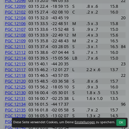
PGC 12096
03 15 20.0
-44 05 53
223
PGC 12099
03 15 22.4
-18 59 15
S
.8 x .6
15.8
PGC 12102
03 15 27.4
-02 08 10
C
.2 x .2
16.0
PGC 12104
03 15 32.0
-43 45 19
205
PGC 12106
03 15 33.5
-22 48 51
M
.5 x .3
15.8
PGC 12107
03 15 33.6
-15 52 48
S
.9 x .7
15.0
PGC 12108
03 15 33.9
-22 49 12
M
.4 x .3
15.6
PGC 12109
03 15 35.8
-22 48 43
M
.2 x .2
16.5
PGC 12111
03 15 37.4
-03 28 05
S
.3 x .1
16.5
841
PGC 12112
03 15 38.6
-07 04 44
S
.7 x .1
16.0
PGC 12114
03 15 39.5
-15 05 56
LB
.7 x .6
15.0
PGC 12115
03 15 40.1
-44 20 35
231
PGC 12117
03 15 46.2
-12 01 27
L
2.2 x .6
13.7
PGC 12118
03 15 46.5
-43 57 05
220
PGC 12120
03 15 48.5
-03 36 58
S
.8 x .6
15.7
PGC 12125
03 15 56.2
-18 05 10
S
.9 x .3
16.0
PGC 12130
03 16 00.4
-05 30 01
S
1.8 x .5
13.5
PGC 12131
03 16 00.7
-02 25 38
L
1.6 x 1.0
13.5
PGC 12134
03 16 01.5
-44 17 37
967
PGC 12135
03 16 01.8
-02 05 58
S
.7 x .2
15.7
PGC 12139
03 16 05.5
-13 02 07
S
1.3 x .2
14.5
PGC 12144
03 16 08.8
-10 40 30
S
1.4 x .5
14.4
Diese Seite verwendet Cookies, um Deine
Einstellungen
zu speichern.
OK
PGC 12146
03 16 09.8
-43 33 34
190